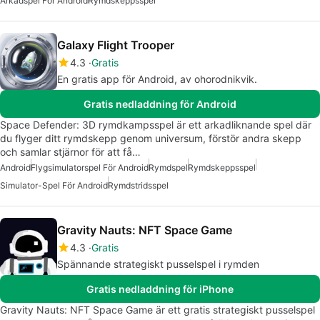
Arkadspel För Android
Rymdskeppsspel
Galaxy Flight Trooper
4.3
Gratis
En gratis app för Android, av ohorodnikvik.
Gratis nedladdning för Android
Space Defender: 3D rymdkampsspel är ett arkadliknande spel där
du flyger ditt rymdskepp genom universum, förstör andra skepp
och samlar stjärnor för att få…
Android
Flygsimulatorspel För Android
Rymdspel
Rymdskeppsspel
Simulator-Spel För Android
Rymdstridsspel
Gravity Nauts: NFT Space Game
4.3
Gratis
Spännande strategiskt pusselspel i rymden
Gratis nedladdning för iPhone
Gravity Nauts: NFT Space Game är ett gratis strategiskt pusselspel