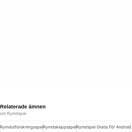
Relaterade ämnen
om Rymdspel
Rymdutforskningsspel
Rymdskeppsspel
Rymdspel Gratis För Android