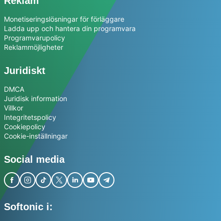
Reklam
Monetiseringslösningar för förläggare
Ladda upp och hantera din programvara
Programvarupolicy
Reklammöjligheter
Juridiskt
DMCA
Juridisk information
Villkor
Integritetspolicy
Cookiepolicy
Cookie-inställningar
Social media
Softonic i: