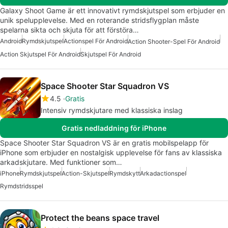
Galaxy Shoot Game är ett innovativt rymdskjutspel som erbjuder en
unik spelupplevelse. Med en roterande stridsflygplan måste
spelarna sikta och skjuta för att förstöra…
Android
Rymdskjutspel
Actionspel För Android
Action Shooter-Spel För Android
Action Skjutspel För Android
Skjutspel För Android
Space Shooter Star Squadron VS
4.5
Gratis
Intensiv rymdskjutare med klassiska inslag
Gratis nedladdning för iPhone
Space Shooter Star Squadron VS är en gratis mobilspelapp för
iPhone som erbjuder en nostalgisk upplevelse för fans av klassiska
arkadskjutare. Med funktioner som…
iPhone
Rymdskjutspel
Action-Skjutspel
Rymdskytt
Arkadactionspel
Rymdstridsspel
Protect the beans space travel