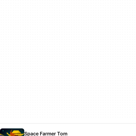
Space Farmer Tom