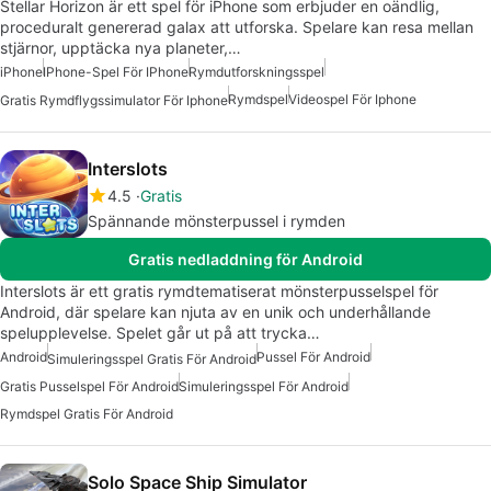
Stellar Horizon är ett spel för iPhone som erbjuder en oändlig,
proceduralt genererad galax att utforska. Spelare kan resa mellan
stjärnor, upptäcka nya planeter,…
iPhone
IPhone-Spel För IPhone
Rymdutforskningsspel
Rymdspel
Videospel För Iphone
Gratis Rymdflygssimulator För Iphone
Interslots
4.5
Gratis
Spännande mönsterpussel i rymden
Gratis nedladdning för Android
Interslots är ett gratis rymdtematiserat mönsterpusselspel för
Android, där spelare kan njuta av en unik och underhållande
spelupplevelse. Spelet går ut på att trycka…
Android
Pussel För Android
Simuleringsspel Gratis För Android
Gratis Pusselspel För Android
Simuleringsspel För Android
Rymdspel Gratis För Android
Solo Space Ship Simulator