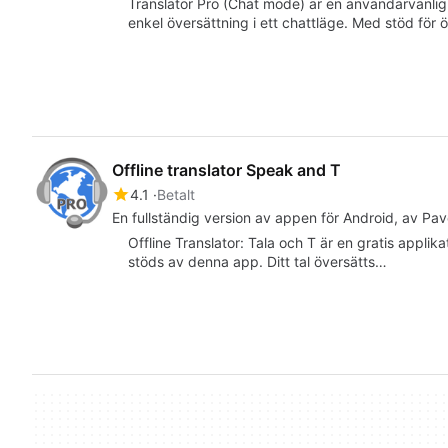
Translator Pro (Chat mode) är en användarvänli
enkel översättning i ett chattläge. Med stöd för
Offline translator Speak and T
4.1
Betalt
En fullständig version av appen för Android, av Pa
Offline Translator: Tala och T är en gratis applika
stöds av denna app. Ditt tal översätts…