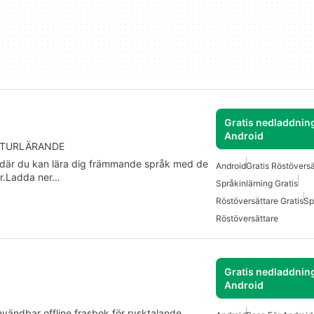
Gratis nedladdning
Android
NATURLÄRANDE
där du kan lära dig främmande språk med de
Android
Gratis Röstöversä
r.Ladda ner…
Språkinlärning Gratis
Röstöversättare Gratis
Sp
Röstöversättare
Gratis nedladdning
Android
ndbar offline frasbok för rysktalande