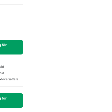
 för
oid
oid
xtöversättare
 för