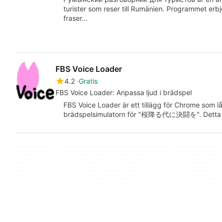
turister som reser till Rumänien. Programmet erbj
fraser…
FBS Voice Loader
4.2
Gratis
FBS Voice Loader: Anpassa ljud i brädspel
FBS Voice Loader är ett tillägg för Chrome som l
brädspelsimulatorn för "桜降る代に決闘を". Detta v