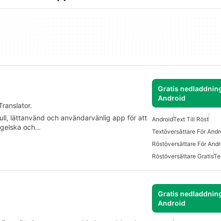
Gratis nedladdning
Android
Translator.
full, lättanvänd och användarvänlig app för att
Android
Text Till Röst
engelska och…
Textöversättare För Andr
Röstöversättare För Andr
Röstöversättare Gratis
Te
Gratis nedladdning
Android