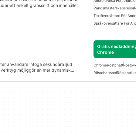
Android
Resa För Android 
uder ett enkelt gränssnitt och innehåller
Världsmästerskapsresor
R
Textöversättare För Andr
Språköversättare För An
Gratis nedladdning
Chrome
åter användare infoga sekundära ljud i
Chrome
Röstchatt
Röstöve
erktyg möjliggör en mer dynamisk…
Röstchattspel
Röstapplik