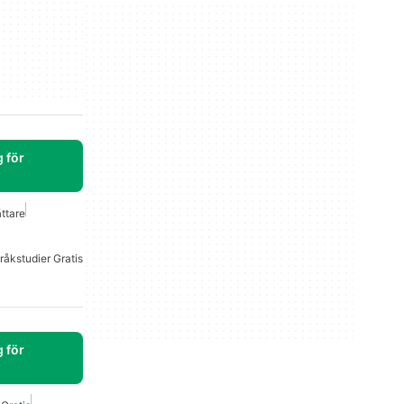
 för
ttare
råkstudier Gratis
 för