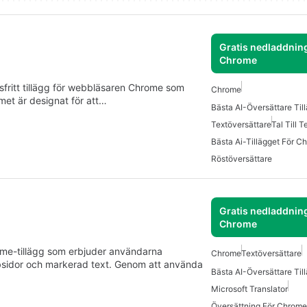
Gratis nedladdning
Chrome
dsfritt tillägg för webbläsaren Chrome som
Chrome
mmet är designat för att…
Textöversättare
Tal Till T
Bästa Ai-Tillägget För C
Röstöversättare
Gratis nedladdning
Chrome
ome-tillägg som erbjuder användarna
Chrome
Textöversättare
bsidor och markerad text. Genom att använda
Microsoft Translator
Översättning För Chrome