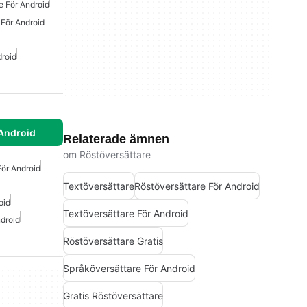
e För Android
 För Android
droid
Android
Relaterade ämnen
om Röstöversättare
För Android
Textöversättare
Röstöversättare För Android
oid
Textöversättare För Android
ndroid
Röstöversättare Gratis
Språköversättare För Android
Gratis Röstöversättare