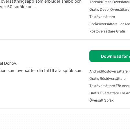
g översättningsapp som erbjuder snabb och
Android
Gratis Översättar
 över 50 språk kan…
Gratis Deepl Översättare
Textöversättare
Språköversättare För An
Röstöversättare Gratis
Download för 
vel Donov.
tion som översätter din tal till alla språk som
Android
Röstöversättare 
Gratis Röstöversättare
Textöversättare För Andr
Gratis Översättare För A
Översätt Språk