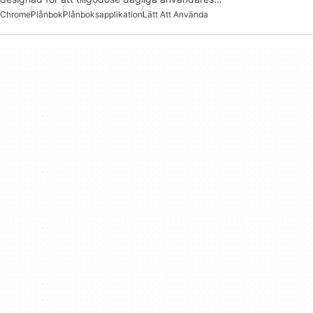
Chrome
Plånbok
Plånboksapplikation
Lätt Att Använda