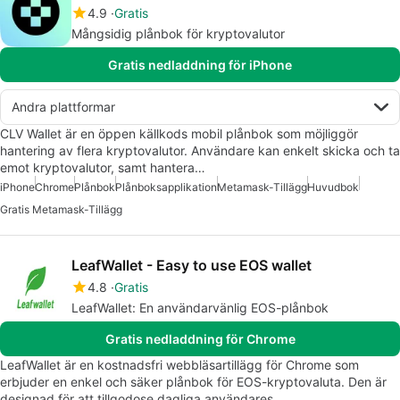
4.9
Gratis
Mångsidig plånbok för kryptovalutor
Gratis nedladdning för iPhone
Andra plattformar
CLV Wallet är en öppen källkods mobil plånbok som möjliggör
hantering av flera kryptovalutor. Användare kan enkelt skicka och ta
emot kryptovalutor, samt hantera…
iPhone
Chrome
Plånbok
Plånboksapplikation
Metamask-Tillägg
Huvudbok
Gratis Metamask-Tillägg
LeafWallet - Easy to use EOS wallet
4.8
Gratis
LeafWallet: En användarvänlig EOS-plånbok
Gratis nedladdning för Chrome
LeafWallet är en kostnadsfri webbläsartillägg för Chrome som
erbjuder en enkel och säker plånbok för EOS-kryptovaluta. Den är
designad för att tillgodose dagliga användares…