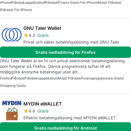
iPhone
Plånboksapplikation
Plånbok
Finans Gratis För IPhone
Mobil Plånbok
Plånbok För IPhone
GNU Taler Wallet
4.3
Gratis
Privat och säker betalningslösning med GNU Taler
Gratis nedladdning för Firefox
GNU Taler Wallet är en fri och privat elektronisk betalningslösning
som fungerar på Firefox. Denna programvara syftar till att
möjliggöra anonyma betalningar utan att…
Firefox
Plånbok
Plånboksapplikation
Mobil Plånbok
Finansprogramvara Gratis
Shopping Gratis
MYDIN eWALLET
4.9
Gratis
Effektiv betalningslösning med MYDIN eWALLET
Gratis nedladdning för Android