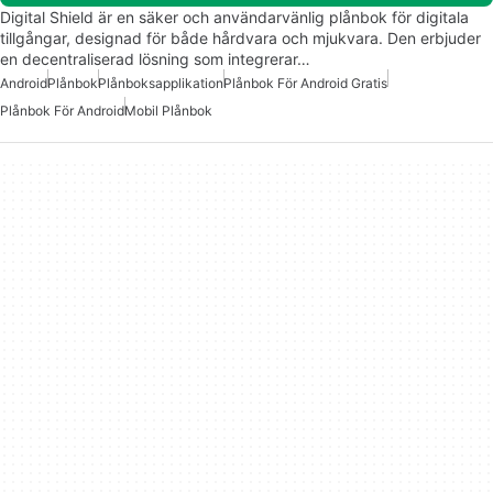
Digital Shield är en säker och användarvänlig plånbok för digitala
tillgångar, designad för både hårdvara och mjukvara. Den erbjuder
en decentraliserad lösning som integrerar…
Android
Plånbok
Plånboksapplikation
Plånbok För Android Gratis
Plånbok För Android
Mobil Plånbok