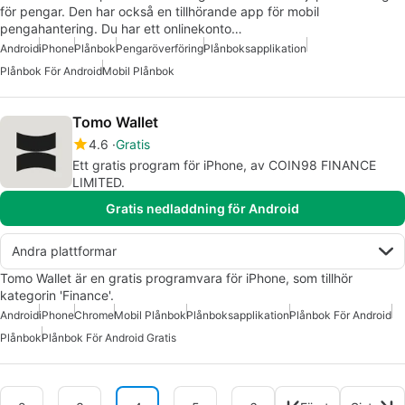
för pengar. Den har också en tillhörande app för mobil
pengahantering. Du har ett onlinekonto…
Android
iPhone
Plånbok
Pengaröverföring
Plånboksapplikation
Plånbok För Android
Mobil Plånbok
Tomo Wallet
4.6
Gratis
Ett gratis program för iPhone, av COIN98 FINANCE
LIMITED.
Gratis nedladdning för Android
Andra plattformar
Tomo Wallet är en gratis programvara för iPhone, som tillhör
kategorin 'Finance'.
Android
iPhone
Chrome
Mobil Plånbok
Plånboksapplikation
Plånbok För Android
Plånbok
Plånbok För Android Gratis