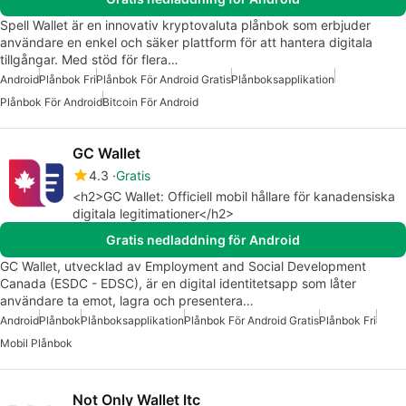
Spell Wallet är en innovativ kryptovaluta plånbok som erbjuder
användare en enkel och säker plattform för att hantera digitala
tillgångar. Med stöd för flera…
Android
Plånbok Fri
Plånbok För Android Gratis
Plånboksapplikation
Plånbok För Android
Bitcoin För Android
GC Wallet
4.3
Gratis
<h2>GC Wallet: Officiell mobil hållare för kanadensiska
digitala legitimationer</h2>
Gratis nedladdning för Android
GC Wallet, utvecklad av Employment and Social Development
Canada (ESDC - EDSC), är en digital identitetsapp som låter
användare ta emot, lagra och presentera…
Android
Plånbok
Plånboksapplikation
Plånbok För Android Gratis
Plånbok Fri
Mobil Plånbok
Not Only Wallet ltc