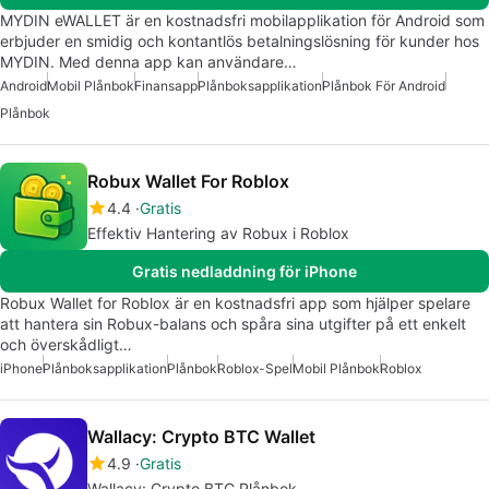
MYDIN eWALLET är en kostnadsfri mobilapplikation för Android som
erbjuder en smidig och kontantlös betalningslösning för kunder hos
MYDIN. Med denna app kan användare…
Android
Mobil Plånbok
Finansapp
Plånboksapplikation
Plånbok För Android
Plånbok
Robux Wallet For Roblox
4.4
Gratis
Effektiv Hantering av Robux i Roblox
Gratis nedladdning för iPhone
Robux Wallet for Roblox är en kostnadsfri app som hjälper spelare
att hantera sin Robux-balans och spåra sina utgifter på ett enkelt
och överskådligt…
iPhone
Plånboksapplikation
Plånbok
Roblox-Spel
Mobil Plånbok
Roblox
Wallacy: Crypto BTC Wallet
4.9
Gratis
Wallacy: Crypto BTC Plånbok