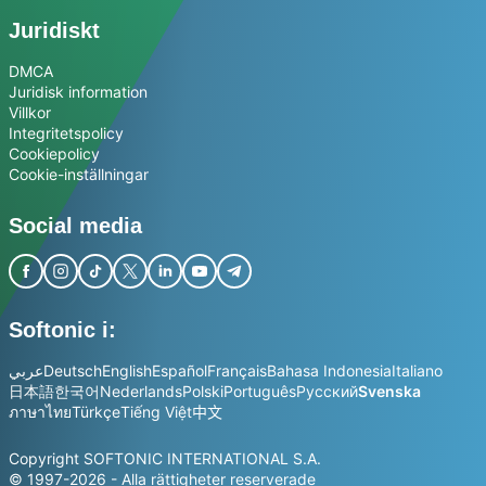
Juridiskt
DMCA
Juridisk information
Villkor
Integritetspolicy
Cookiepolicy
Cookie-inställningar
Social media
Softonic i:
عربي
Deutsch
English
Español
Français
Bahasa Indonesia
Italiano
日本語
한국어
Nederlands
Polski
Português
Русский
Svenska
ภาษาไทย
Türkçe
Tiếng Việt
中文
Copyright SOFTONIC INTERNATIONAL S.A.
© 1997-2026 - Alla rättigheter reserverade