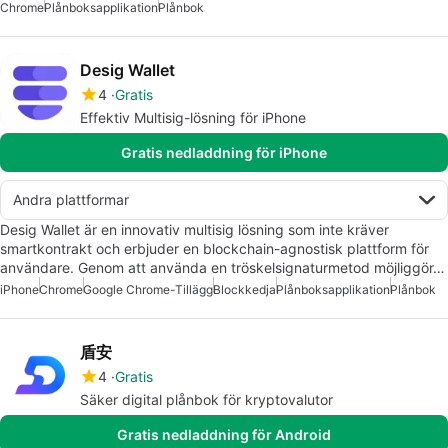
Chrome
Plånboksapplikation
Plånbok
Desig Wallet
4
Gratis
Effektiv Multisig-lösning för iPhone
Gratis nedladdning för iPhone
Andra plattformar
Desig Wallet är en innovativ multisig lösning som inte kräver
smartkontrakt och erbjuder en blockchain-agnostisk plattform för
användare. Genom att använda en tröskelsignaturmetod möjliggör…
iPhone
Chrome
Google Chrome-Tillägg
Blockkedja
Plånboksapplikation
Plånbok
盾安
4
Gratis
Säker digital plånbok för kryptovalutor
Gratis nedladdning för Android