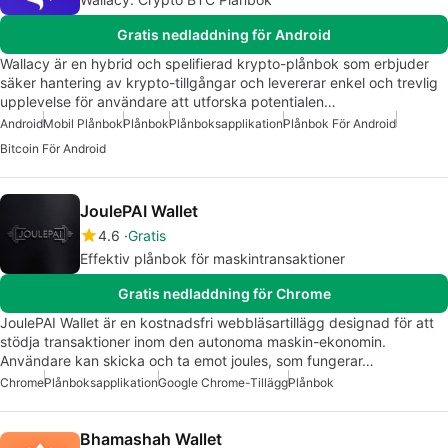
Gratis nedladdning för Android
Wallacy är en hybrid och spelifierad krypto-plånbok som erbjuder
säker hantering av krypto-tillgångar och levererar enkel och trevlig
upplevelse för användare att utforska potentialen…
Android
Mobil Plånbok
Plånbok
Plånboksapplikation
Plånbok För Android
Bitcoin För Android
JoulePAI Wallet
4.6
Gratis
Effektiv plånbok för maskintransaktioner
Gratis nedladdning för Chrome
JoulePAI Wallet är en kostnadsfri webbläsartillägg designad för att
stödja transaktioner inom den autonoma maskin-ekonomin.
Användare kan skicka och ta emot joules, som fungerar…
Chrome
Plånboksapplikation
Google Chrome-Tillägg
Plånbok
Bhamashah Wallet