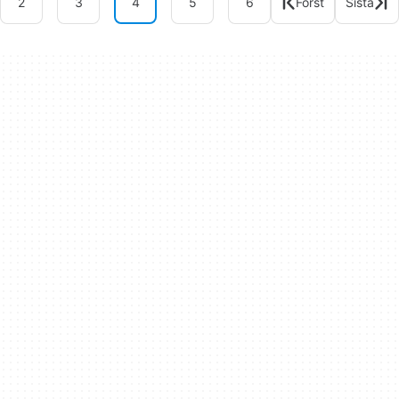
2
3
4
5
6
Först
Sista