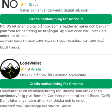
4
Gratis
Säker och användarvänlig digital plånbok
Gratis nedladdning för Android
NO Wallet är en digital plånbok som erbjuder en säker och bekväm
plattform för hantering av tillgångar. Applikationen har utvecklats
under nio år och…
Android
Plånbok För Android
Plånbok För Android Gratis
Plånbok Fri
Plånbok
Mobil Plånbok
LodeWallet
4.8
Gratis
Effektiv plånbok för Cardano-användare
Gratis nedladdning för Chrome
LodeWallet är en webbläsartillägg för Chrome som erbjuder en
användarvänlig plattform för Cardano-decentraliserad finans (DeFi).
Den tillåter användare att enkelt skicka och ta emot…
Chrome
Plånbok
Plånboksapplikation
Mobil Plånbok