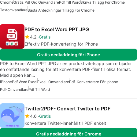
Chrome
Gratis Pdf Ord Omvandlare
Pdf Till Word
Skriva Tillägg För Chrome
Textomvandlare
Bästa Anteckningar Tillägg För Chrome
PDF to Excel Word PPT JPG
4.2
Gratis
Effektiv PDF-konvertering för iPhone
Gratis nedladdning för iPhone
PDF to Excel Word PPT JPG är en produktivitetsapp som erbjuder
en omfattande lösning för att konvertera PDF-filer till olika format.
Med appen kan…
iPhone
Pdf Word Excel
Excel-Omvandlare
Pdf-Konverterare För Iphone
Pdf-Omvandlare
Pdf Till Word
Twitter2PDF- Convert Twitter to PDF
4.6
Gratis
Konvertera Twitter-innehåll till PDF enkelt
Gratis nedladdning för Chrome