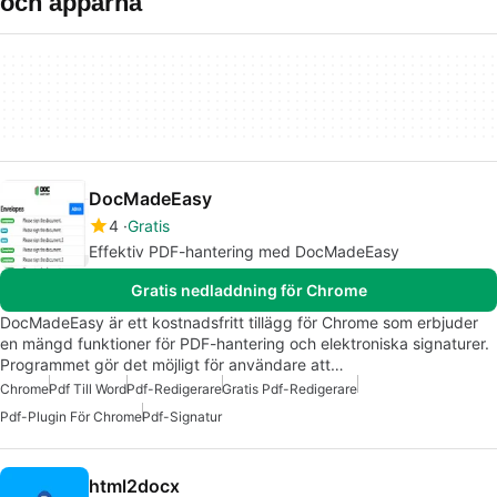
och apparna
DocMadeEasy
4
Gratis
Effektiv PDF-hantering med DocMadeEasy
Gratis nedladdning för Chrome
DocMadeEasy är ett kostnadsfritt tillägg för Chrome som erbjuder
en mängd funktioner för PDF-hantering och elektroniska signaturer.
Programmet gör det möjligt för användare att…
Chrome
Pdf Till Word
Pdf-Redigerare
Gratis Pdf-Redigerare
Pdf-Plugin För Chrome
Pdf-Signatur
html2docx