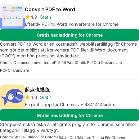
Convert PDF to Word
4.9
Gratis
Effektiv PDF till Word Konverterare för Chrome
Gratis nedladdning för Chrome
Convert PDF to Word är en kostnadsfri webbläsartillägg för Chrome
som gör det möjligt att konvertera PDF-filer till Word-dokument
(DOCX) med hög precision. Användare…
Chrome
Dokumentkonverterare
Pdf Till Word
Gratis Pdf Ord Omvandlare
Pdf-Omvandlare
起点也摸鱼
4.3
Gratis
En gratis app för Chrome, av 6841414luobo.
Gratis nedladdning för Chrome
Startpunkt också fiska är ett gratis program för Chrome, som tillhör
kategorin 'Tillägg & Verktyg'.
Chrome
Skriva Tillägg För Chrome
Bästa Ord Räknare Tillägg För Chrome