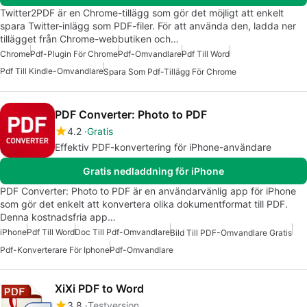
Twitter2PDF är en Chrome-tillägg som gör det möjligt att enkelt
spara Twitter-inlägg som PDF-filer. För att använda den, ladda ner
tillägget från Chrome-webbutiken och…
Chrome
Pdf-Plugin För Chrome
Pdf-Omvandlare
Pdf Till Word
Pdf Till Kindle-Omvandlare
Spara Som Pdf-Tillägg För Chrome
PDF Converter: Photo to PDF
4.2
Gratis
Effektiv PDF-konvertering för iPhone-användare
Gratis nedladdning för iPhone
PDF Converter: Photo to PDF är en användarvänlig app för iPhone
som gör det enkelt att konvertera olika dokumentformat till PDF.
Denna kostnadsfria app…
iPhone
Pdf Till Word
Doc Till Pdf-Omvandlare
Bild Till PDF-Omvandlare Gratis
Pdf-Konverterare För Iphone
Pdf-Omvandlare
XiXi PDF to Word
3.8
Testversion