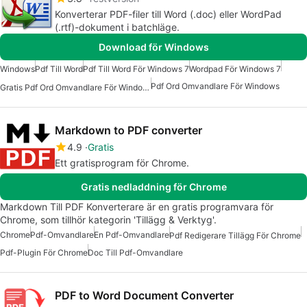
Konverterar PDF-filer till Word (.doc) eller WordPad
(.rtf)-dokument i batchläge.
Download för Windows
Windows
Pdf Till Word
Pdf Till Word För Windows 7
Wordpad För Windows 7
Pdf Ord Omvandlare För Windows
Gratis Pdf Ord Omvandlare För Windows
Markdown to PDF converter
4.9
Gratis
Ett gratisprogram för Chrome.
Gratis nedladdning för Chrome
Markdown Till PDF Konverterare är en gratis programvara för
Chrome, som tillhör kategorin 'Tillägg & Verktyg'.
Chrome
Pdf-Omvandlare
En Pdf-Omvandlare
Pdf Redigerare Tillägg För Chrome
Pdf-Plugin För Chrome
Doc Till Pdf-Omvandlare
PDF to Word Document Converter