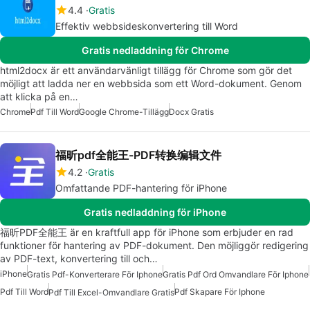
4.4
Gratis
Effektiv webbsideskonvertering till Word
Gratis nedladdning för Chrome
html2docx är ett användarvänligt tillägg för Chrome som gör det
möjligt att ladda ner en webbsida som ett Word-dokument. Genom
att klicka på en…
Chrome
Pdf Till Word
Google Chrome-Tillägg
Docx Gratis
福昕pdf全能王-PDF转换编辑文件
4.2
Gratis
Omfattande PDF-hantering för iPhone
Gratis nedladdning för iPhone
福昕PDF全能王 är en kraftfull app för iPhone som erbjuder en rad
funktioner för hantering av PDF-dokument. Den möjliggör redigering
av PDF-text, konvertering till och…
iPhone
Gratis Pdf-Konverterare För Iphone
Gratis Pdf Ord Omvandlare För Iphone
Pdf Till Word
Pdf Skapare För Iphone
Pdf Till Excel-Omvandlare Gratis