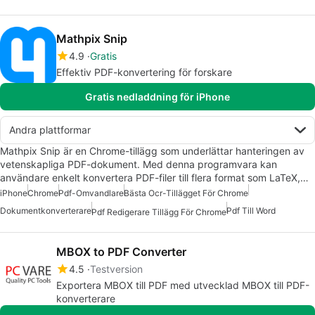
Mathpix Snip
4.9
Gratis
Effektiv PDF-konvertering för forskare
Gratis nedladdning för iPhone
Andra plattformar
Mathpix Snip är en Chrome-tillägg som underlättar hanteringen av
vetenskapliga PDF-dokument. Med denna programvara kan
användare enkelt konvertera PDF-filer till flera format som LaTeX,…
iPhone
Chrome
Pdf-Omvandlare
Bästa Ocr-Tillägget För Chrome
Dokumentkonverterare
Pdf Till Word
Pdf Redigerare Tillägg För Chrome
MBOX to PDF Converter
4.5
Testversion
Exportera MBOX till PDF med utvecklad MBOX till PDF-
konverterare