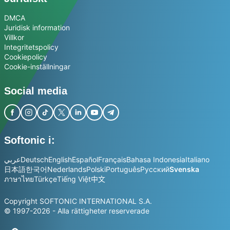
DMCA
Juridisk information
Villkor
Integritetspolicy
Cookiepolicy
Cookie-inställningar
Social media
Softonic i:
عربي
Deutsch
English
Español
Français
Bahasa Indonesia
Italiano
日本語
한국어
Nederlands
Polski
Português
Русский
Svenska
ภาษาไทย
Türkçe
Tiếng Việt
中文
Copyright SOFTONIC INTERNATIONAL S.A.
© 1997-2026 - Alla rättigheter reserverade