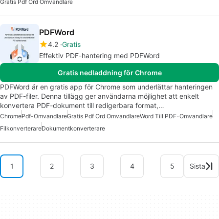
Gratis Pdf Ord Omvandlare
PDFWord
4.2
Gratis
Effektiv PDF-hantering med PDFWord
Gratis nedladdning för Chrome
PDFWord är en gratis app för Chrome som underlättar hanteringen
av PDF-filer. Denna tillägg ger användarna möjlighet att enkelt
konvertera PDF-dokument till redigerbara format,…
Chrome
Pdf-Omvandlare
Gratis Pdf Ord Omvandlare
Word Till PDF-Omvandlare
Filkonverterare
Dokumentkonverterare
1
2
3
4
5
Sista