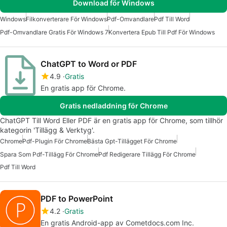
Download för Windows
Windows
Filkonverterare För Windows
Pdf-Omvandlare
Pdf Till Word
Pdf-Omvandlare Gratis För Windows 7
Konvertera Epub Till Pdf För Windows
ChatGPT to Word or PDF
4.9
Gratis
En gratis app för Chrome.
Gratis nedladdning för Chrome
ChatGPT Till Word Eller PDF är en gratis app för Chrome, som tillhör
kategorin 'Tillägg & Verktyg'.
Chrome
Pdf-Plugin För Chrome
Bästa Gpt-Tillägget För Chrome
Spara Som Pdf-Tillägg För Chrome
Pdf Redigerare Tillägg För Chrome
Pdf Till Word
PDF to PowerPoint
4.2
Gratis
En gratis Android-app av Cometdocs.com Inc.