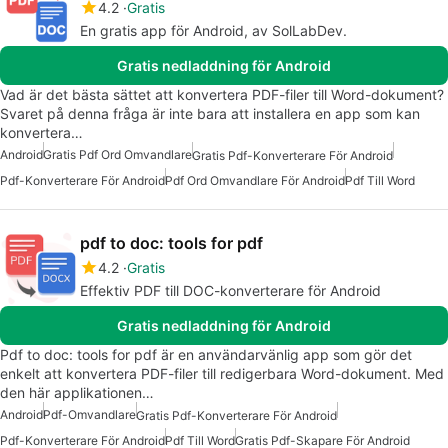
4.2
Gratis
En gratis app för Android, av SolLabDev.
Gratis nedladdning för Android
Vad är det bästa sättet att konvertera PDF-filer till Word-dokument?
Svaret på denna fråga är inte bara att installera en app som kan
konvertera…
Android
Gratis Pdf Ord Omvandlare
Gratis Pdf-Konverterare För Android
Pdf-Konverterare För Android
Pdf Ord Omvandlare För Android
Pdf Till Word
pdf to doc: tools for pdf
4.2
Gratis
Effektiv PDF till DOC-konverterare för Android
Gratis nedladdning för Android
Pdf to doc: tools for pdf är en användarvänlig app som gör det
enkelt att konvertera PDF-filer till redigerbara Word-dokument. Med
den här applikationen…
Android
Pdf-Omvandlare
Gratis Pdf-Konverterare För Android
Pdf-Konverterare För Android
Pdf Till Word
Gratis Pdf-Skapare För Android