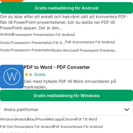
Gratis nedladdning för Android
Om du letar efter ett enkelt och bekvämt sätt att konvertera PDF-
filer till PowerPoint-presentationer, bör du ladda ner PDF till
PowerPoint-appen. Det är den…
Android
Powerpoint-Presentation För Android
Pdf-Konverterare För Android
Gratis Powerpoint-Presentation För Android
Gratis Powerpoint-Presentation
Gratis Microsoft Powerpoint Presentation För Android
PDF to Word - PDF Converter
4
Gratis
Den mest hyllade PDF till Word omvandlaren på
marknaden.
Gratis nedladdning för Windows
Andra plattformar
Windows
Android
Mac
iPhone
Web apps
Chrome
Pdf Till Word
Pdf Ord Omvandlare För Android
Pdf-Konverterare För Android