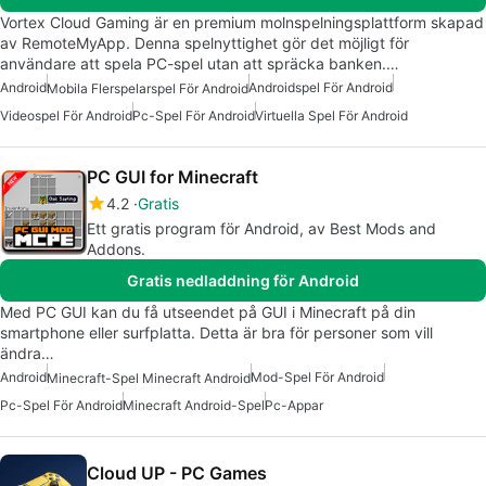
Vortex Cloud Gaming är en premium molnspelningsplattform skapad
av RemoteMyApp. Denna spelnyttighet gör det möjligt för
användare att spela PC-spel utan att spräcka banken.…
Android
Androidspel För Android
Mobila Flerspelarspel För Android
Videospel För Android
Pc-Spel För Android
Virtuella Spel För Android
PC GUI for Minecraft
4.2
Gratis
Ett gratis program för Android, av Best Mods and
Addons.
Gratis nedladdning för Android
Med PC GUI kan du få utseendet på GUI i Minecraft på din
smartphone eller surfplatta. Detta är bra för personer som vill
ändra…
Android
Mod-Spel För Android
Minecraft-Spel Minecraft Android
Pc-Spel För Android
Minecraft Android-Spel
Pc-Appar
Сloud UP - PC Games