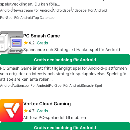
spelutvecklingen. Du kan följa…
Android
Newsstream För Android
Androidspel
Videospel För Android
Pc-Spel För Android
Top Datorspel
PC Smash Game
4.2
Gratis
Spännande och Strategiskt Hackerspel för Android
Gratis nedladdning för Android
PC Smash Game är ett fritt tillgängligt spel för Android-plattformen
som erbjuder en intensiv och strategisk spelupplevelse. Spelet gör
att spelare kan anta rollen…
Android
Actionspel För Android
Pc-Spel För Android
Smash-Spel
Vortex Cloud Gaming
4.7
Gratis
Att föra PC-spelandet till mobilen
Gratis nedladdning för Android