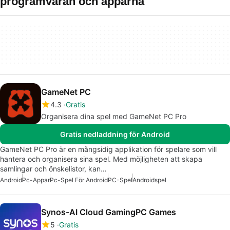
programvaran och apparna
GameNet PC
4.3
Gratis
Organisera dina spel med GameNet PC Pro
Gratis nedladdning för Android
GameNet PC Pro är en mångsidig applikation för spelare som vill
hantera och organisera sina spel. Med möjligheten att skapa
samlingar och önskelistor, kan…
Android
Pc-Appar
Pc-Spel För Android
PC-Spel
Androidspel
Synos-AI Cloud GamingPC Games
5
Gratis