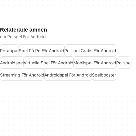
Relaterade ämnen
om Pc spel För Android
Pc-appar
Spel På Pc För Android
Pc-spel Gratis För Android
Androidspel
Virtuella Spel För Android
Mobilspel För Android
Pc-spel
Streaming För Android
Androidspel För Android
Spelbooster