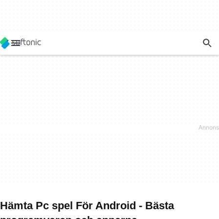
Hämta Pc spel För Android - Bästa