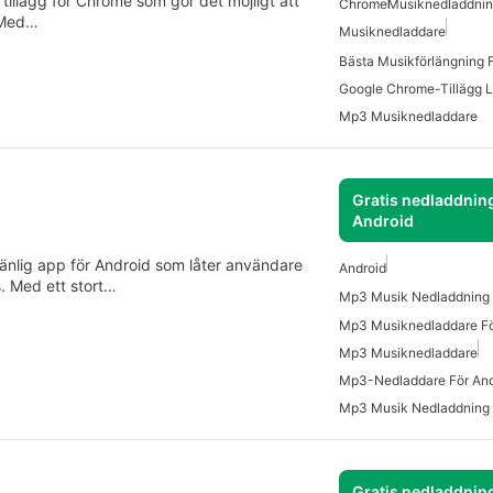
tillägg för Chrome som gör det möjligt att
Chrome
Musiknedladdni
 Med…
Musiknedladdare
Bästa Musikförlängning 
Google Chrome-Tillägg L
Mp3 Musiknedladdare
Gratis nedladdning
Android
nlig app för Android som låter användare
Android
. Med ett stort…
Mp3 Musik Nedladdning 
Mp3 Musiknedladdare Fö
Mp3 Musiknedladdare
Mp3-Nedladdare För And
Mp3 Musik Nedladdning
Gratis nedladdning