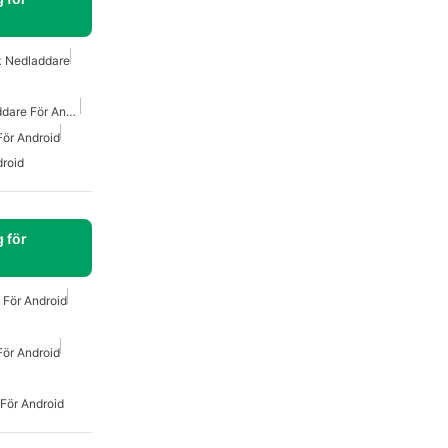
k Nedladdare
Gratis Mp3 Musik Nedladdare För Android
För Android
roid
 för
För Android
För Android
För Android