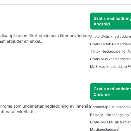
Gratis nedladdning
Android
diaapplikation för Android som låter användare
Android
Musiknedladdare
onen erbjuder en enkel…
Gratis Tiktok Nedladdare
Tiktok Nedladdare För A
Gratis Musiknedladdare 
Mp3 Musiknedladdare Fö
Gratis nedladdning
Chrome
 Chrome som underlättar nedladdning av innehåll
Chrome
Mp3 Musiknedla
att vara enkelt att…
Bästa Musikförlängning 
Gratis Mp3 Musik Nedla
Musiknedladdare