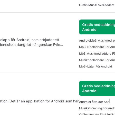
Gratis Musik Nedladdare
Gratis nedladdning
Android
pelapp för Android, som erbjuder ett
Android
Mp3 Musiknedla
indonesiska dangdut-sångerskan Evie…
Mp3-Nedladdare För And
Mp3 Musiknedladdare Fö
Musiknedladdare För And
Mp3-Låtar För Android
Gratis nedladdning
Android
ation. Det är en applikation för Android som har
Android
Låttexter App
Musikströmning För Andr
Offlinespelare För Musik