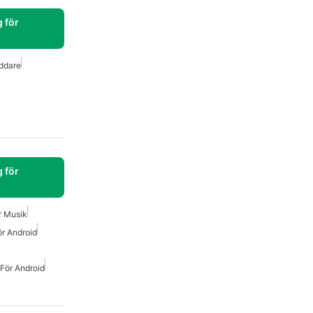
 för
ddare
 för
r Musik
r Android
För Android