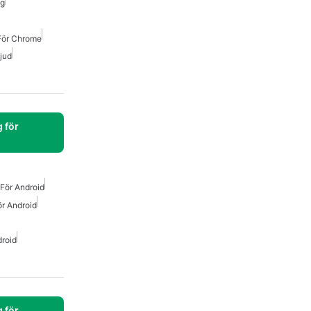
ng
För Chrome
jud
 för
För Android
r Android
roid
 för