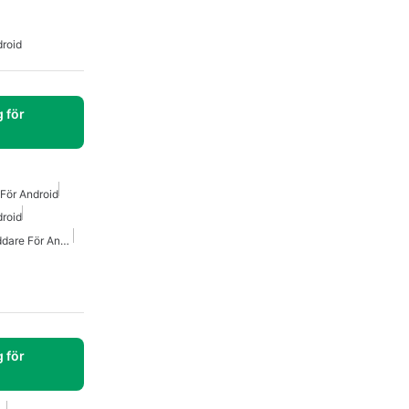
roid
 för
För Android
roid
Gratis Mp3 Musik Nedladdare För Android
 för