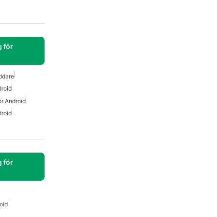
 för
ddare
roid
r Android
roid
 för
oid