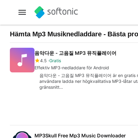
Hämta Mp3 Musiknedladdare - Bästa pr
음악다운 - 고음질 MP3 뮤직플레이어
4.5
Gratis
Effektiv MP3-nedladdare för Android
음악다운 - 고음질 MP3 뮤직플레이어 är en gratis multim
användare ladda ner högkvalitativa MP3-låtar ut
gränssnitt…
MP3Skull Free Mp3 Music Downloader