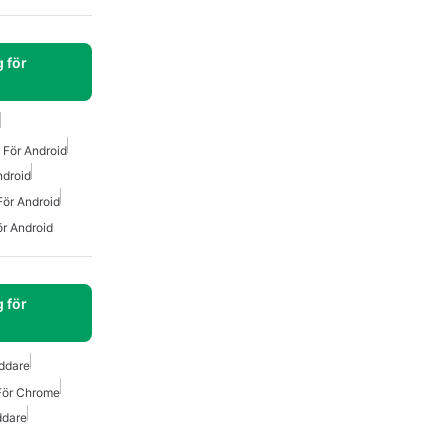
 för
 För Android
ndroid
För Android
r Android
 för
ddare
För Chrome
ddare