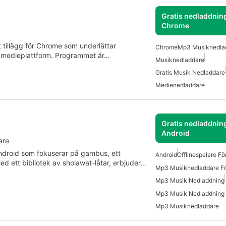
Gratis nedladdning
Chrome
 tillägg för Chrome som underlättar
Chrome
Mp3 Musiknedla
l medieplattform. Programmet är…
Musiknedladdare
Gratis Musik Nedladdare
Medienedladdare
Gratis nedladdning
Android
are
ndroid som fokuserar på gambus, ett
Android
Offlinespelare Fö
Med ett bibliotek av sholawat-låtar, erbjuder…
Mp3 Musiknedladdare Fö
Mp3 Musik Nedladdning
Mp3 Musik Nedladdning 
Mp3 Musiknedladdare