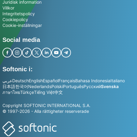
Juridisk information
Villkor
Integritetspolicy
Cookiepolicy
Cookie-inställningar
Social media
Softonic i:
عربي
Deutsch
English
Español
Français
Bahasa Indonesia
Italiano
日本語
한국어
Nederlands
Polski
Português
Русский
Svenska
ภาษาไทย
Türkçe
Tiếng Việt
中文
Copyright SOFTONIC INTERNATIONAL S.A.
© 1997-2026 - Alla rättigheter reserverade