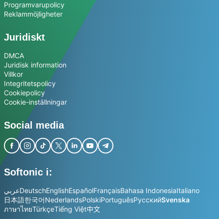
Programvarupolicy
Reklammöjligheter
Juridiskt
DMCA
Juridisk information
Villkor
Integritetspolicy
Cookiepolicy
Cookie-inställningar
Social media
Softonic i:
عربي
Deutsch
English
Español
Français
Bahasa Indonesia
Italiano
日本語
한국어
Nederlands
Polski
Português
Русский
Svenska
ภาษาไทย
Türkçe
Tiếng Việt
中文