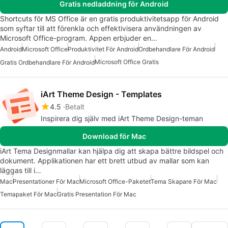
Gratis nedladdning för Android
Shortcuts för MS Office är en gratis produktivitetsapp för Android
som syftar till att förenkla och effektivisera användningen av
Microsoft Office-program. Appen erbjuder en…
Android
Microsoft Office
Produktivitet För Android
Ordbehandlare För Android
Microsoft Office Gratis
Gratis Ordbehandlare För Android
iArt Theme Design - Templates
4.5
Betalt
Inspirera dig själv med iArt Theme Design-teman
Download för Mac
iArt Tema Designmallar kan hjälpa dig att skapa bättre bildspel och
dokument. Applikationen har ett brett utbud av mallar som kan
läggas till i…
Mac
Presentationer För Mac
Microsoft Office-Paketet
Tema Skapare För Mac
Temapaket För Mac
Gratis Presentation För Mac