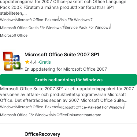
uppdateringarna för 2007 Office-paketet och Office Language
Pack 2007. Förutom allmänna produktfixar förbättrar SP1
stabiliteten,…
Windows
Microsoft Office-Paketet
Visio För Windows 7
Service Pack För Windows
Microsoft Office Gratis För Windows 7
Microsoft Office
Microsoft Office Suite 2007 SP1
4.4
Gratis
En uppdatering för Microsoft Office 2007
Gratis nedladdning för Windows
Microsoft Office Suite 2007 SP1 är ett uppdateringspaket för 2007-
versionen av affärs- och produktivitetsprogramvaran Microsoft
Office. Det efterträddes sedan av 2007 Microsoft Office Suite…
Windows
Microsoft Office-Paketet
Microsoft Office-Paketet För Windows
Microsoft Office För Windows
Ms Office
Dokumenthanterare
OfficeRecovery