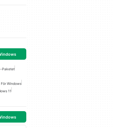
 Windows
e-Paketet
t För Windows
dows 11
 Windows