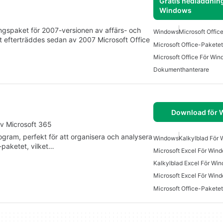
Gratis nedladdning
Windows
ingspaket för 2007-versionen av affärs- och
Windows
Microsoft Offic
t efterträddes sedan av 2007 Microsoft Office
Microsoft Office-Pakete
Microsoft Office För Wi
Dokumenthanterare
Download för
av Microsoft 365
rogram, perfekt för att organisera och analysera
Windows
Kalkylblad För
-paketet, vilket…
Microsoft Excel För Win
Kalkylblad Excel För Wi
Microsoft Excel För Win
Microsoft Office-Pakete