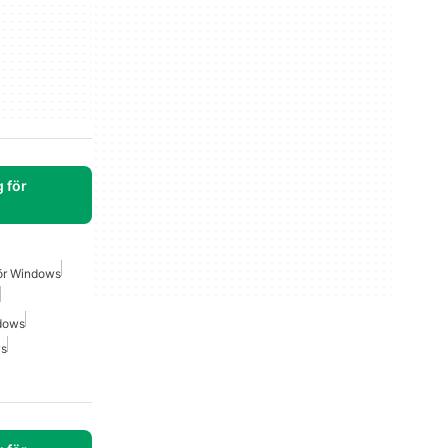
 för
För Windows
ndows
ws