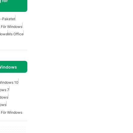
 för
e-Paketet
t För Windows
ndows
Ms Office
 Windows
 Windows 10
dows 7
ndows
dows
t För Windows