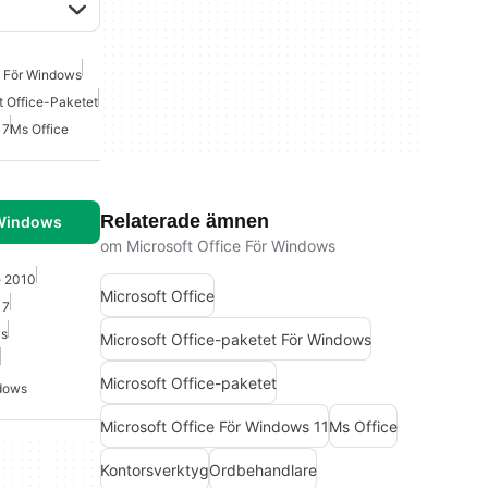
t För Windows
t Office-Paketet
 7
Ms Office
Relaterade ämnen
 Windows
om Microsoft Office För Windows
e 2010
Microsoft Office
 7
ws
Microsoft Office-paketet För Windows
Microsoft Office-paketet
ndows
Microsoft Office För Windows 11
Ms Office
Kontorsverktyg
Ordbehandlare