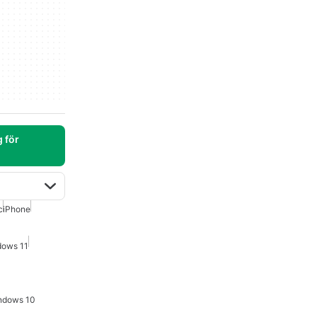
 för
c
iPhone
dows 11
indows 10