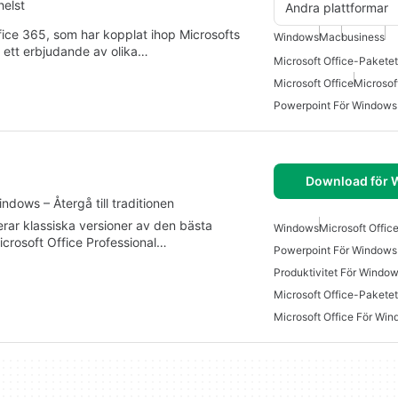
helst
Andra plattformar
fice 365, som har kopplat ihop Microsofts
Windows
Mac
business
a ett erbjudande av olika…
Microsoft Office-Pakete
Microsoft Office
Microsof
Powerpoint För Windows
Download för
ndows – Återgå till traditionen
derar klassiska versioner av den bästa
Windows
Microsoft Offic
crosoft Office Professional…
Powerpoint För Windows
Produktivitet För Windo
Microsoft Office-Paketet
Microsoft Office För Wi