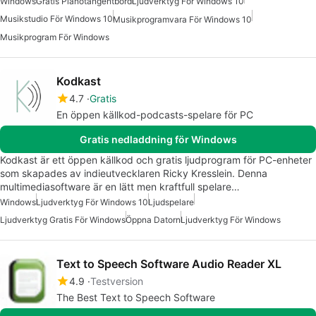
Windows
Gratis Pianotangentbord
Ljudverktyg För Windows 10
Musikstudio För Windows 10
Musikprogramvara För Windows 10
Musikprogram För Windows
Kodkast
4.7
Gratis
En öppen källkod-podcasts-spelare för PC
Gratis nedladdning för Windows
Kodkast är ett öppen källkod och gratis ljudprogram för PC-enheter
som skapades av indieutvecklaren Ricky Kresslein. Denna
multimediasoftware är en lätt men kraftfull spelare…
Windows
Ljudverktyg För Windows 10
Ljudspelare
Ljudverktyg Gratis För Windows
Öppna Datorn
Ljudverktyg För Windows
Text to Speech Software Audio Reader XL
4.9
Testversion
The Best Text to Speech Software