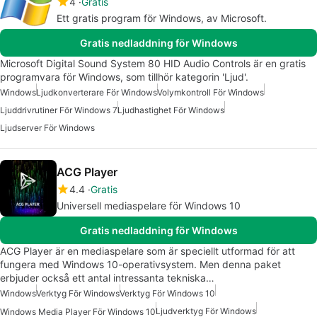
4
Gratis
Ett gratis program för Windows, av Microsoft.
Gratis nedladdning för Windows
Microsoft Digital Sound System 80 HID Audio Controls är en gratis
programvara för Windows, som tillhör kategorin 'Ljud'.
Windows
Ljudkonverterare För Windows
Volymkontroll För Windows
Ljuddrivrutiner För Windows 7
Ljudhastighet För Windows
Ljudserver För Windows
ACG Player
4.4
Gratis
Universell mediaspelare för Windows 10
Gratis nedladdning för Windows
ACG Player är en mediaspelare som är speciellt utformad för att
fungera med Windows 10-operativsystem. Men denna paket
erbjuder också ett antal intressanta tekniska…
Windows
Verktyg För Windows
Verktyg För Windows 10
Ljudverktyg För Windows
Windows Media Player För Windows 10