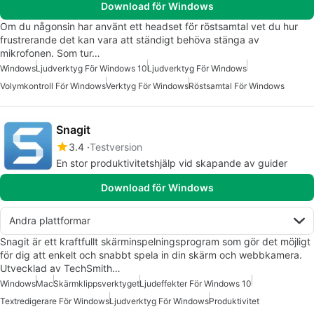
Download för Windows
Om du någonsin har använt ett headset för röstsamtal vet du hur
frustrerande det kan vara att ständigt behöva stänga av
mikrofonen. Som tur…
Windows
Ljudverktyg För Windows 10
Ljudverktyg För Windows
Volymkontroll För Windows
Verktyg För Windows
Röstsamtal För Windows
Snagit
3.4
Testversion
En stor produktivitetshjälp vid skapande av guider
Download för Windows
Andra plattformar
Snagit är ett kraftfullt skärminspelningsprogram som gör det möjligt
för dig att enkelt och snabbt spela in din skärm och webbkamera.
Utvecklad av TechSmith…
Windows
Mac
Skärmklippsverktyget
Ljudeffekter För Windows 10
Textredigerare För Windows
Ljudverktyg För Windows
Produktivitet