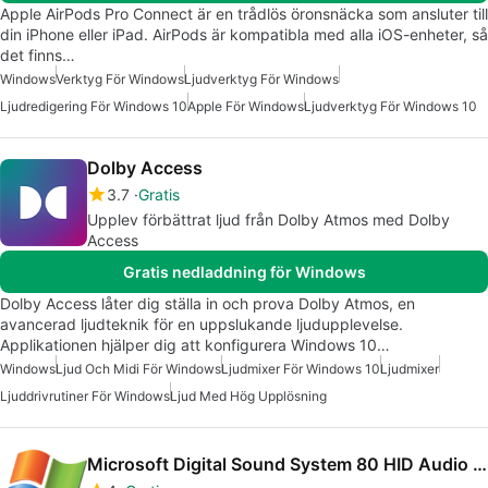
Apple AirPods Pro Connect är en trådlös öronsnäcka som ansluter till
din iPhone eller iPad. AirPods är kompatibla med alla iOS-enheter, så
det finns…
Windows
Verktyg För Windows
Ljudverktyg För Windows
Ljudredigering För Windows 10
Apple För Windows
Ljudverktyg För Windows 10
Dolby Access
3.7
Gratis
Upplev förbättrat ljud från Dolby Atmos med Dolby
Access
Gratis nedladdning för Windows
Dolby Access låter dig ställa in och prova Dolby Atmos, en
avancerad ljudteknik för en uppslukande ljudupplevelse.
Applikationen hjälper dig att konfigurera Windows 10…
Windows
Ljud Och Midi För Windows
Ljudmixer För Windows 10
Ljudmixer
Ljuddrivrutiner För Windows
Ljud Med Hög Upplösning
Microsoft Digital Sound System 80 HID Audio Controls