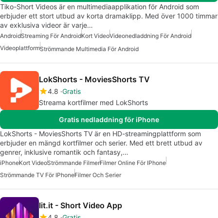
Tiko-Short Videos är en multimediaapplikation för Android som
erbjuder ett stort utbud av korta dramaklipp. Med över 1000 timmar
av exklusiva videor är varje…
Android
Streaming För Android
Kort Video
Videonedladdning För Android
Videoplattform
Strömmande Multimedia För Android
LokShorts - MoviesShorts TV
4.8
Gratis
Streama kortfilmer med LokShorts
Gratis nedladdning för iPhone
LokShorts - MoviesShorts TV är en HD-streamingplattform som
erbjuder en mängd kortfilmer och serier. Med ett brett utbud av
genrer, inklusive romantik och fantasy,…
iPhone
Kort Video
Strömmande Filmer
Filmer Online För IPhone
Strömmande TV För IPhone
Filmer Och Serier
lit.it - Short Video App
4.8
Gratis