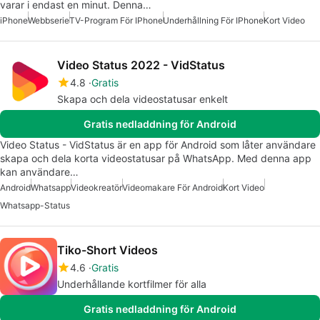
varar i endast en minut. Denna…
iPhone
Webbserie
TV-Program För IPhone
Underhållning För IPhone
Kort Video
Video Status 2022 - VidStatus
4.8
Gratis
Skapa och dela videostatusar enkelt
Gratis nedladdning för Android
Video Status - VidStatus är en app för Android som låter användare
skapa och dela korta videostatusar på WhatsApp. Med denna app
kan användare…
Android
Whatsapp
Videokreatör
Videomakare För Android
Kort Video
Whatsapp-Status
Tiko-Short Videos
4.6
Gratis
Underhållande kortfilmer för alla
Gratis nedladdning för Android