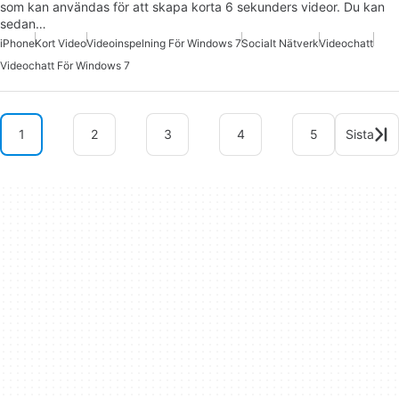
som kan användas för att skapa korta 6 sekunders videor. Du kan
sedan…
iPhone
Kort Video
Videoinspelning För Windows 7
Socialt Nätverk
Videochatt
Videochatt För Windows 7
1
2
3
4
5
Sista