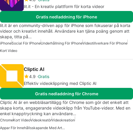
lit.it - En kreativ plattform för korta videor
Gratis nedladdning för iPhone
lit.it är en community-driven app för iPhone som fokuserar på korta
videor och kreativt innehåll. Användare kan tjäna poäng genom att
skapa, titta på…
iPhone
Social För IPhone
Underhållning För IPhone
Videotillverkare För IPhone
Kort Video
Cliptic AI
4.9
Gratis
Effektiv videoklippning med Cliptic AI
Gratis nedladdning för Chrome
Cliptic AI är en webbläsartillägg för Chrome som gör det enkelt att
skapa korta, engagerande videoklipp från YouTube-videor. Med en
enkel knapptryckning kan användare…
Chrome
Kort Video
Videokreatör
Videokreation
Appar För Innehållsskapande Med Artificiell Intelligens