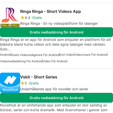
Ringa Ringa - Short Videos App
4.4
Gratis
Ringa Ringa - En ny videoplattform för talanger
Gratis nedladdning för Android
Ringa Ringa är en app för Android som erbjuder en plattform för att
bläddra bland korta videor och dela egna talanger med världen.
Som…
Android
Kort Video
Videovisare För Android
Gratis Videoredigerare För Android
Videonedladdning För Android
Video För Android
Vskit - Short Series
5
Gratis
Underhållande app för noveller och serier
Gratis nedladdning för Android
NovelHub är en omfattande app som erbjuder en stor samling av
böcker, serier och korta dramatik. Med överromaner i genrer som