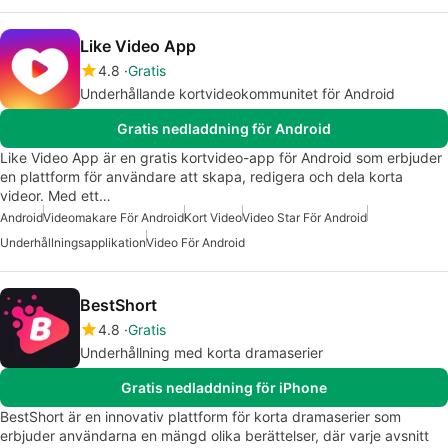
Like Video App
4.8
Gratis
Underhållande kortvideokommunitet för Android
Gratis nedladdning för Android
Like Video App är en gratis kortvideo-app för Android som erbjuder
en plattform för användare att skapa, redigera och dela korta
videor. Med ett…
Android
Videomakare För Android
Kort Video
Video Star För Android
Underhållningsapplikation
Video För Android
BestShort
4.8
Gratis
Underhållning med korta dramaserier
Gratis nedladdning för iPhone
BestShort är en innovativ plattform för korta dramaserier som
erbjuder användarna en mängd olika berättelser, där varje avsnitt