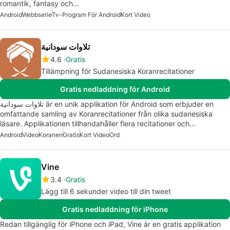
romantik, fantasy och…
Android
Webbserie
Tv-Program För Android
Kort Video
تلاوات سودانية
4.6
Gratis
Tillämpning för Sudanesiska Koranrecitationer
Gratis nedladdning för Android
تلاوات سودانية är en unik applikation för Android som erbjuder en
omfattande samling av Koranrecitationer från olika sudanesiska
läsare. Applikationen tillhandahåller flera recitationer och…
Android
Video
Koranen
Gratis
Kort Video
Ord
Vine
3.4
Gratis
Lägg till 6 sekunder video till din tweet
Gratis nedladdning för iPhone
Redan tillgänglig för iPhone och iPad, Vine är en gratis applikation