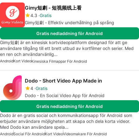
Gimy短劇 - 短视频线上看
4.3
Gratis
Gimy短劇 - Effektiv underhållning på språng
Gratis nedladdning för Android
Gimy短劇 är en kinesisk kortvideoplattform designad för att ge
användare tillgång till ett brett utbud av kortfilmer och serier. Med
en ren och användarvänlig…
Android
Kort Video
Kinesiska Filmappar För Android
Dodo - Short Video App Made in
4
Gratis
Dodo - En Social Video App för Android
Gratis nedladdning för Android
Dodo är en gratis social och kommunikationsapp för Android som
erbjuder användare möjligheten att skapa och dela korta videor.
Med Dodo kan användare spela…
Android
Social För Android
Kort Video
Videomakare För Android