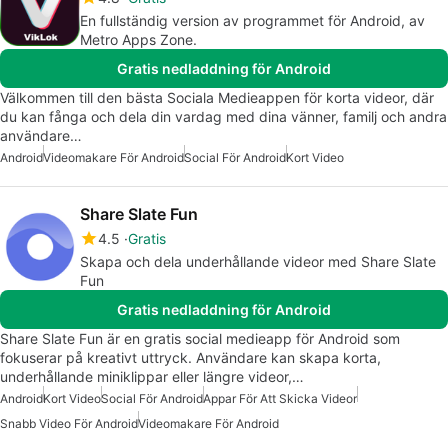
En fullständig version av programmet för Android, av
Metro Apps Zone.
Gratis nedladdning för Android
Välkommen till den bästa Sociala Medieappen för korta videor, där
du kan fånga och dela din vardag med dina vänner, familj och andra
användare…
Android
Videomakare För Android
Social För Android
Kort Video
Share Slate Fun
4.5
Gratis
Skapa och dela underhållande videor med Share Slate
Fun
Gratis nedladdning för Android
Share Slate Fun är en gratis social medieapp för Android som
fokuserar på kreativt uttryck. Användare kan skapa korta,
underhållande miniklippar eller längre videor,…
Android
Kort Video
Social För Android
Appar För Att Skicka Videor
Snabb Video För Android
Videomakare För Android