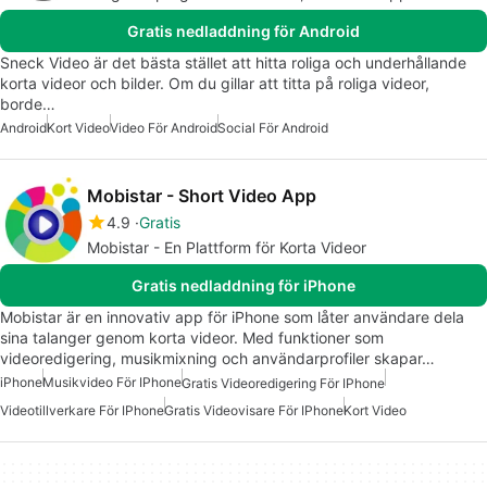
Gratis nedladdning för Android
Sneck Video är det bästa stället att hitta roliga och underhållande
korta videor och bilder. Om du gillar att titta på roliga videor,
borde…
Android
Kort Video
Video För Android
Social För Android
Mobistar - Short Video App
4.9
Gratis
Mobistar - En Plattform för Korta Videor
Gratis nedladdning för iPhone
Mobistar är en innovativ app för iPhone som låter användare dela
sina talanger genom korta videor. Med funktioner som
videoredigering, musikmixning och användarprofiler skapar…
iPhone
Musikvideo För IPhone
Gratis Videoredigering För IPhone
Videotillverkare För IPhone
Gratis Videovisare För IPhone
Kort Video