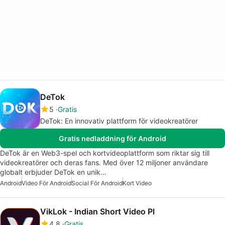
DeTok
5
Gratis
DeTok: En innovativ plattform för videokreatörer
Gratis nedladdning för Android
DeTok är en Web3-spel och kortvideoplattform som riktar sig till
videokreatörer och deras fans. Med över 12 miljoner användare
globalt erbjuder DeTok en unik…
Android
Video För Android
Social För Android
Kort Video
VikLok - Indian Short Video Pl
4.8
Gratis