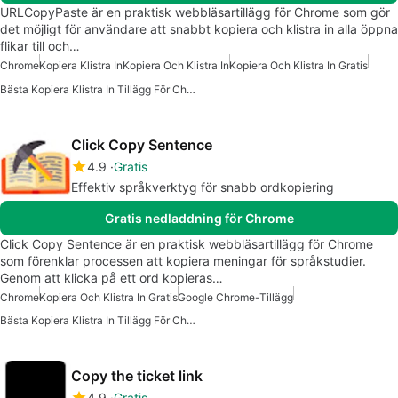
URLCopyPaste är en praktisk webbläsartillägg för Chrome som gör
det möjligt för användare att snabbt kopiera och klistra in alla öppna
flikar till och…
Chrome
Kopiera Klistra In
Kopiera Och Klistra In
Kopiera Och Klistra In Gratis
Bästa Kopiera Klistra In Tillägg För Chrome
Click Copy Sentence
4.9
Gratis
Effektiv språkverktyg för snabb ordkopiering
Gratis nedladdning för Chrome
Click Copy Sentence är en praktisk webbläsartillägg för Chrome
som förenklar processen att kopiera meningar för språkstudier.
Genom att klicka på ett ord kopieras…
Chrome
Kopiera Och Klistra In Gratis
Google Chrome-Tillägg
Bästa Kopiera Klistra In Tillägg För Chrome
Copy the ticket link
4.9
Gratis