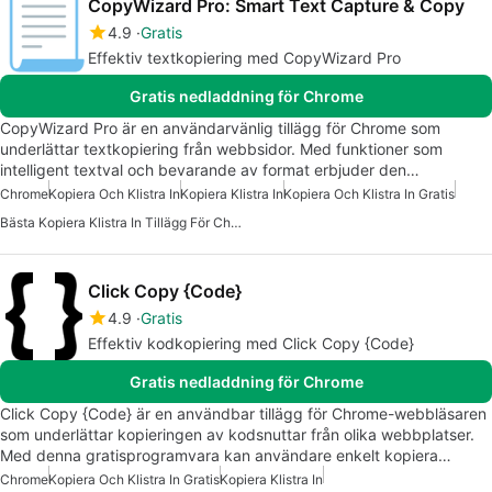
CopyWizard Pro: Smart Text Capture & Copy
4.9
Gratis
Effektiv textkopiering med CopyWizard Pro
Gratis nedladdning för Chrome
CopyWizard Pro är en användarvänlig tillägg för Chrome som
underlättar textkopiering från webbsidor. Med funktioner som
intelligent textval och bevarande av format erbjuder den…
Chrome
Kopiera Och Klistra In
Kopiera Klistra In
Kopiera Och Klistra In Gratis
Bästa Kopiera Klistra In Tillägg För Chrome
Click Copy {Code}
4.9
Gratis
Effektiv kodkopiering med Click Copy {Code}
Gratis nedladdning för Chrome
Click Copy {Code} är en användbar tillägg för Chrome-webbläsaren
som underlättar kopieringen av kodsnuttar från olika webbplatser.
Med denna gratisprogramvara kan användare enkelt kopiera…
Chrome
Kopiera Och Klistra In Gratis
Kopiera Klistra In