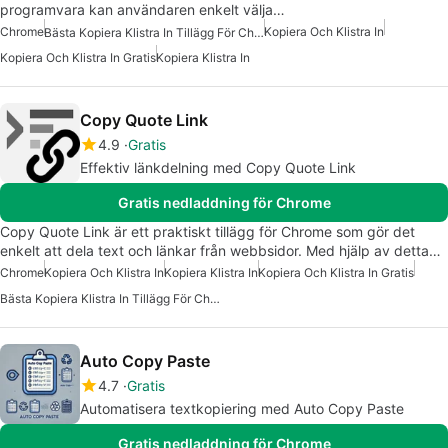
programvara kan användaren enkelt välja…
Chrome
Kopiera Och Klistra In
Bästa Kopiera Klistra In Tillägg För Chrome
Kopiera Och Klistra In Gratis
Kopiera Klistra In
Copy Quote Link
4.9
Gratis
Effektiv länkdelning med Copy Quote Link
Gratis nedladdning för Chrome
Copy Quote Link är ett praktiskt tillägg för Chrome som gör det
enkelt att dela text och länkar från webbsidor. Med hjälp av detta…
Chrome
Kopiera Och Klistra In
Kopiera Klistra In
Kopiera Och Klistra In Gratis
Bästa Kopiera Klistra In Tillägg För Chrome
Auto Copy Paste
4.7
Gratis
Automatisera textkopiering med Auto Copy Paste
Gratis nedladdning för Chrome