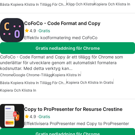
Klipp Och Klistra
Kopiera Och Klistra In
Bästa Kopiera Klistra In Tillägg För Chrome
CoFoCo - Code Format and Copy
4.9
Gratis
Effektiv kodformatering med CoFoCo
Gratis nedladdning för Chrome
CoFoCo - Code Format and Copy är ett tillägg för Chrome som
underlättar för utvecklare genom att automatiskt formatera
kodsnuttar. Med detta verktyg kan…
Chrome
Google Chrome-Tillägg
Kopiera Klistra In
Kopiera Och Klistra In Gratis
Bästa Kopiera Klistra In Tillägg För Chrome
Kopiera Och Klistra In
Copy to ProPresenter for Resurse Crestine
4.9
Gratis
Effektivisera ProPresenter med Copy to ProPresenter
Gratis nedladdning för Chrome