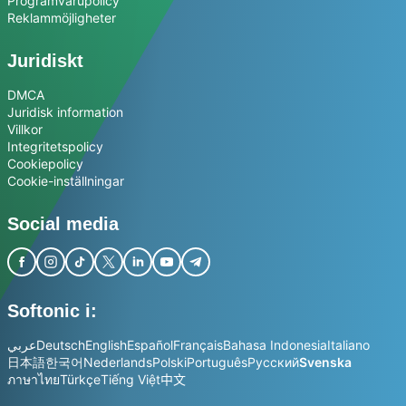
Programvarupolicy
Reklammöjligheter
Juridiskt
DMCA
Juridisk information
Villkor
Integritetspolicy
Cookiepolicy
Cookie-inställningar
Social media
Softonic i:
عربي
Deutsch
English
Español
Français
Bahasa Indonesia
Italiano
日本語
한국어
Nederlands
Polski
Português
Русский
Svenska
ภาษาไทย
Türkçe
Tiếng Việt
中文