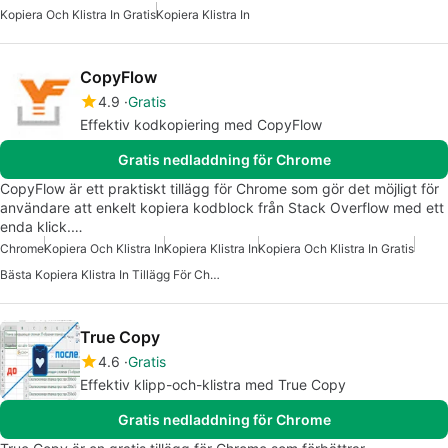
Kopiera Och Klistra In Gratis
Kopiera Klistra In
CopyFlow
4.9
Gratis
Effektiv kodkopiering med CopyFlow
Gratis nedladdning för Chrome
CopyFlow är ett praktiskt tillägg för Chrome som gör det möjligt för
användare att enkelt kopiera kodblock från Stack Overflow med ett
enda klick.…
Chrome
Kopiera Och Klistra In
Kopiera Klistra In
Kopiera Och Klistra In Gratis
Bästa Kopiera Klistra In Tillägg För Chrome
True Copy
4.6
Gratis
Effektiv klipp-och-klistra med True Copy
Gratis nedladdning för Chrome