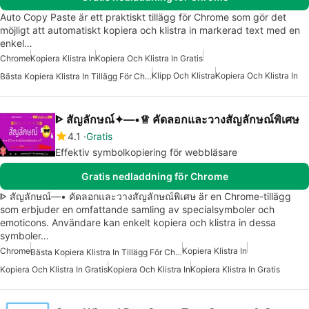
Auto Copy Paste är ett praktiskt tillägg för Chrome som gör det
möjligt att automatiskt kopiera och klistra in markerad text med en
enkel…
Chrome
Kopiera Klistra In
Kopiera Och Klistra In Gratis
Klipp Och Klistra
Kopiera Och Klistra In
Bästa Kopiera Klistra In Tillägg För Chrome
ᐈ สัญลักษณ์✦—•♕ คัดลอกและวางสัญลักษณ์พิเศษ
4.1
Gratis
Effektiv symbolkopiering för webbläsare
Gratis nedladdning för Chrome
ᐈ สัญลักษณ์—• คัดลอกและวางสัญลักษณ์พิเศษ är en Chrome-tillägg
som erbjuder en omfattande samling av specialsymboler och
emoticons. Användare kan enkelt kopiera och klistra in dessa
symboler…
Chrome
Kopiera Klistra In
Bästa Kopiera Klistra In Tillägg För Chrome
Kopiera Och Klistra In Gratis
Kopiera Och Klistra In
Kopiera Klistra In Gratis