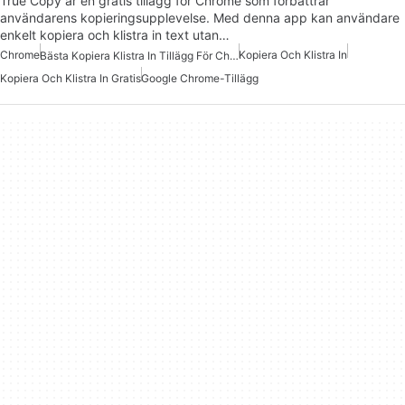
True Copy är en gratis tillägg för Chrome som förbättrar
användarens kopieringsupplevelse. Med denna app kan användare
enkelt kopiera och klistra in text utan…
Chrome
Kopiera Och Klistra In
Bästa Kopiera Klistra In Tillägg För Chrome
Kopiera Och Klistra In Gratis
Google Chrome-Tillägg