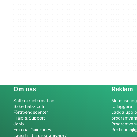
Om oss
Reklam
Softonic-information
Monetisering
Säkerhets- och
förläggare
Förtroendecenter
Ladda upp o
Hjälp & Support
programvar
Jobb
Programvaru
Editorial Guidelines
Reklammöjli
Lägg till din programvara /