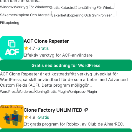
data kan återställas.…
Windows
Verktyg För Windows
Gratis Katastrofåterställning För Windows
Säkerhetskopiera Och Återställ
Säkerhetskopiering Och Synkronisering För Windows
Filkopiering
ACF Clone Repeater
4.7
Gratis
Effektiv verktyg för ACF-användare
Gratis nedladdning för WordPress
ACF Clone Repeater är ett kostnadsfritt verktyg utvecklat för
WordPress, särskilt användbart för de som arbetar med Advanced
Custom Fields (ACF). Detta program möjliggör…
WordPress
Wordpress
Kloning
Gratis Plugin
Wordpress-Plugin
Clone Factory UNLIMITED :P
4.9
Gratis
Ett gratis program för Roblox, av Club de AimarREC.