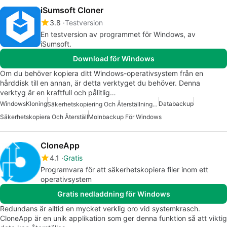
iSumsoft Cloner
3.8
Testversion
En testversion av programmet för Windows, av
iSumsoft.
Download för Windows
Om du behöver kopiera ditt Windows-operativsystem från en
hårddisk till en annan, är detta verktyget du behöver. Denna
verktyg är en kraftfull och pålitlig…
Windows
Kloning
Databackup
Säkerhetskopiering Och Återställning För Windows 7
Säkerhetskopiera Och Återställ
Molnbackup För Windows
CloneApp
4.1
Gratis
Programvara för att säkerhetskopiera filer inom ett
operativsystem
Gratis nedladdning för Windows
Redundans är alltid en mycket verklig oro vid systemkrasch.
CloneApp är en unik applikation som ger denna funktion så att viktig