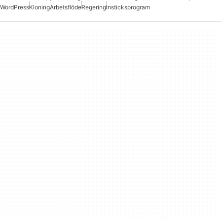
WordPress
Kloning
Arbetsflöde
Regering
Insticksprogram