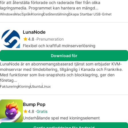
för att återställa förlorade och raderade filer från olika
lagringsmedia. Programmet kan hantera en mängd…
Windows
Mac
Språk
Kloning
Datåterställning
Skapa Startbar USB-Enhet
LunaNode
4.8
Prenumeration
Flexibel och kraftfull molnserverlösning
Download för
LunaNode är en abonnemangsbaserad tjänst som erbjuder KVM-
molnservrar med timdebitering, tillgänglig i Kanada och Frankrike.
Med funktioner som live-snapshots och blocklagring, ger den
företag…
Fakturering
Kloning
Ubuntu
Linux
Bump Pop
4.8
Gratis
Underhållande spel med kloningselement
Gratis nedladdning för Android