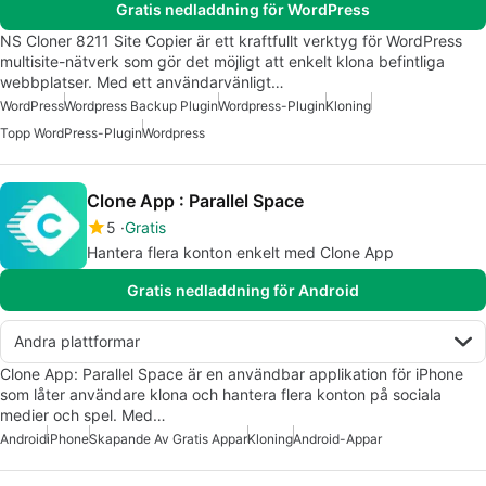
Gratis nedladdning för WordPress
NS Cloner 8211 Site Copier är ett kraftfullt verktyg för WordPress
multisite-nätverk som gör det möjligt att enkelt klona befintliga
webbplatser. Med ett användarvänligt…
WordPress
Wordpress Backup Plugin
Wordpress-Plugin
Kloning
Topp WordPress-Plugin
Wordpress
Clone App : Parallel Space
5
Gratis
Hantera flera konton enkelt med Clone App
Gratis nedladdning för Android
Andra plattformar
Clone App: Parallel Space är en användbar applikation för iPhone
som låter användare klona och hantera flera konton på sociala
medier och spel. Med…
Android
iPhone
Skapande Av Gratis Appar
Kloning
Android-Appar