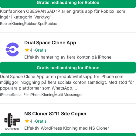
Gratis nedladdning för Roblox
Klonfabriken OBEGRÄNSAD :P är en gratis app för Roblox, som
ingår i kategorin 'Verktyg'.
Roblox
Kloning
Roblox-Spel
Roblox
Dual Space Clone App
4
Gratis
Effektiv hantering av flera konton på iPhone
Gratis nedladdning för iPhone
Dual Space Clone App är en produktivitetsapp för iPhone som
möjliggör inloggning på flera sociala konton samtidigt. Med stöd för
populära plattformar som WhatsApp,…
iPhone
Social För IPhone
Kloning
Multi Messenger
NS Cloner 8211 Site Copier
4
Gratis
Effektiv WordPress Kloning med NS Cloner