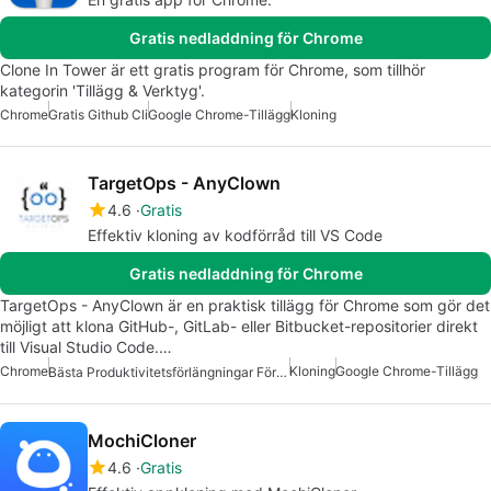
Gratis nedladdning för Chrome
Clone In Tower är ett gratis program för Chrome, som tillhör
kategorin 'Tillägg & Verktyg'.
Chrome
Gratis Github Cli
Google Chrome-Tillägg
Kloning
TargetOps - AnyClown
4.6
Gratis
Effektiv kloning av kodförråd till VS Code
Gratis nedladdning för Chrome
TargetOps - AnyClown är en praktisk tillägg för Chrome som gör det
möjligt att klona GitHub-, GitLab- eller Bitbucket-repositorier direkt
till Visual Studio Code.…
Chrome
Kloning
Google Chrome-Tillägg
Bästa Produktivitetsförlängningar För Chrome
MochiCloner
4.6
Gratis