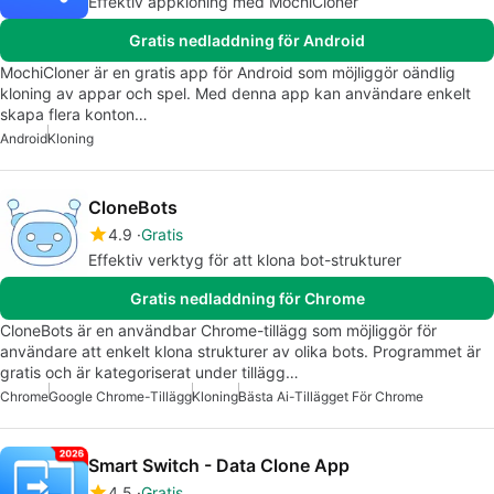
Effektiv appkloning med MochiCloner
Gratis nedladdning för Android
MochiCloner är en gratis app för Android som möjliggör oändlig
kloning av appar och spel. Med denna app kan användare enkelt
skapa flera konton…
Android
Kloning
CloneBots
4.9
Gratis
Effektiv verktyg för att klona bot-strukturer
Gratis nedladdning för Chrome
CloneBots är en användbar Chrome-tillägg som möjliggör för
användare att enkelt klona strukturer av olika bots. Programmet är
gratis och är kategoriserat under tillägg…
Chrome
Google Chrome-Tillägg
Kloning
Bästa Ai-Tillägget För Chrome
Smart Switch - Data Clone App
4.5
Gratis