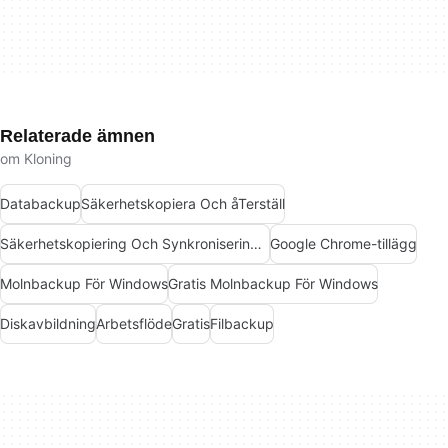
Relaterade ämnen
om Kloning
Databackup
Säkerhetskopiera Och åTerställ
Säkerhetskopiering Och Synkronisering För Windows
Google Chrome-tillägg
Molnbackup För Windows
Gratis Molnbackup För Windows
Diskavbildning
Arbetsflöde
Gratis
Filbackup