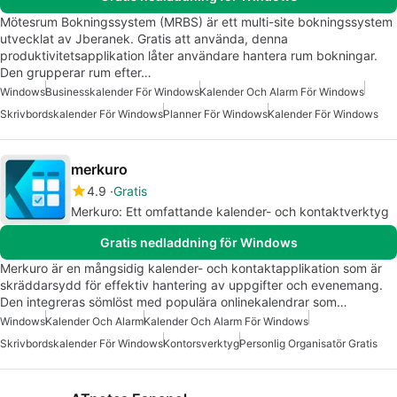
Mötesrum Bokningssystem (MRBS) är ett multi-site bokningssystem
utvecklat av Jberanek. Gratis att använda, denna
produktivitetsapplikation låter användare hantera rum bokningar.
Den grupperar rum efter…
Windows
Businesskalender För Windows
Kalender Och Alarm För Windows
Skrivbordskalender För Windows
Planner För Windows
Kalender För Windows
merkuro
4.9
Gratis
Merkuro: Ett omfattande kalender- och kontaktverktyg
Gratis nedladdning för Windows
Merkuro är en mångsidig kalender- och kontaktapplikation som är
skräddarsydd för effektiv hantering av uppgifter och evenemang.
Den integreras sömlöst med populära onlinekalendrar som…
Windows
Kalender Och Alarm
Kalender Och Alarm För Windows
Skrivbordskalender För Windows
Kontorsverktyg
Personlig Organisatör Gratis