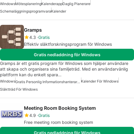
Windows
Mötesplanering
Kalenderapp
Daglig Planerare
Schemaläggningsprogramvara
Kalender
Gramps
4.3
Gratis
Effektiv släktforskningsprogram för Windows
Gratis nedladdning för Windows
Gramps är ett gratis program för Windows som hjälper användare
att skapa och organisera sina familjeträd. Med en användarvänlig
plattform kan du enkelt spara…
Windows
Kalender För Windows
Gratis Personlig Informationshanterare För Windows
Släktträd För Windows
Meeting Room Booking System
4.9
Gratis
Free meeting room booking system
Gratis nedladdning för Windows