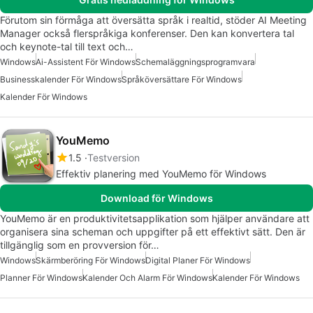
Förutom sin förmåga att översätta språk i realtid, stöder AI Meeting
Manager också flerspråkiga konferenser. Den kan konvertera tal
och keynote-tal till text och…
Windows
Ai-Assistent För Windows
Schemaläggningsprogramvara
Businesskalender För Windows
Språköversättare För Windows
Kalender För Windows
YouMemo
1.5
Testversion
Effektiv planering med YouMemo för Windows
Download för Windows
YouMemo är en produktivitetsapplikation som hjälper användare att
organisera sina scheman och uppgifter på ett effektivt sätt. Den är
tillgänglig som en provversion för…
Windows
Skärmberöring För Windows
Digital Planer För Windows
Planner För Windows
Kalender Och Alarm För Windows
Kalender För Windows