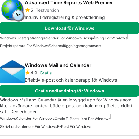
Advanced Time Reports Web Premier
5
Testversion
Intuitiv tidsregistrering & projektledning
Download för Windows
Windows
Tidsregistrering
Kalender För Windows
Tidsspårning För Windows
Projektspårare För Windows
Schemaläggningsprogramvara
Windows Mail and Calendar
4.9
Gratis
Effektiv e-post och kalenderapp för Windows
Gratis nedladdning för Windows
Windows Mail and Calendar är en inbyggd app för Windows som
låter användare hantera både e-post och kalender på ett smidigt
sätt. Den erbjuder…
Windows
Kalender För Windows
Gratis E-Postklient För Windows
Skrivbordskalender För Windows
E-Post För Windows