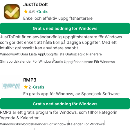
JustToDoIt
4.6
Gratis
Enkel och effektiv uppgiftshanterare
Gratis nedladdning för Windows
JustToDoIt är en användarvänlig uppgiftshanterare för Windows
som gör det enkelt att hålla koll på dagliga uppgifter. Med ett
intuitivt gränssnitt kan användare snabbt…
Windows
Att Göra Lista App
Uppgiftslista Gratis
Daglig Planerare
Skrivbordskalender För Windows
Gratis Uppgiftshanterare För Windows
RMP3
2
Gratis
En gratis app för Windows, av Spacejock Software
Gratis nedladdning för Windows
RMP3 är ett gratis program för Windows, som tillhör kategorin
'Agenda & Kalendrar'
Windows
Skrivbordskalender För Windows
Kalender För Windows