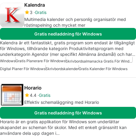
Kalendra
3
Gratis
Multimedia kalender och personlig organisatör med
röstinspelning och mycket mer
Gratis nedladdning för Windows
Kalendra är ett fantastiskt, gratis program som endast är tillgängligt
för Windows, tillhörande kategorin Produktivitetsprogram med
underkategorin Agendor (mer specifikt Allmänna ändamål) och har…
Windows
Gratis Planerare För Windows
Skrivbordsalmanacka Gratis För Windows
Digital Planer För Windows
Skrivbordskalender
Gratis Kalender För Windows
Horario
4.4
Gratis
Effektiv schemaläggning med Horario
Gratis nedladdning för Windows
Horario är en gratis applikation för Windows som underlättar
skapandet av scheman för skolor. Med ett enkelt gränssnitt kan
användare dela upp dagen i…