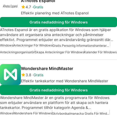
ATnotes Espanol
4.7
Gratis
Effektiv planering med ATnotes Espanol
Gratis nedladdning för Windows
ATnotes Espanol är en gratis applikation för Windows som hjälper
användare att organisera sina anteckningar och påminnelser
effektivt. Programmet erbjuder en användarvänlig gränssnitt där…
Windows
Anteckningar För Windows
Gratis Personlig Informationshanterare För Windows
Anteckningsorganisatör
Skapa Anteckningar För Windows
Kalender För Windows
Wondershare MindMaster
3.8
Gratis
Effektiv tankekartor med Wondershare MindMaster
Gratis nedladdning för Windows
Wondershare MindMaster är en gratis programvara för Windows
som erbjuder användare en plattform för att skapa och hantera
tankekartor. Programmet tillhör kategorin Agenda &…
Windows
Wondershare För Windows
Skrivbordsalmanacka Gratis För Windows