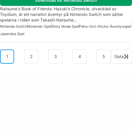
Download för Nintendo Switch
Natsume's Book of Friends: Hazuki's Chronicle, utvecklad av
Toydium, är ett narrativt äventyr på Nintendo Switch som sätter
spelarna i rollen som Takashi Natsume…
Nintendo Switch
Nintendo-Spel
Story Mode Spel
Peka-Och-Klicka-Äventyrsspel
Japanska Spel
1
2
3
4
5
Sista