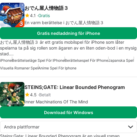
おでん屋人情物語３
4.1
Gratis
En varm berättelse i おでん屋人情物語３
Gratis nedladdning för iPhone
おでん屋人情物語３ är ett gratis mobilspel för iPhone som låter
spelarna ta på sig rollen som ägaren av en liten oden-bod i en mysig
stad.…
iPhone
Berättelseläge Spel För IPhone
Berättelsespel För IPhone
Japanska Spel
Visuella Romaner Spel
Anime Spel För Iphone
STEINS;GATE: Linear Bounded Phenogram
4.5
Betalt
Inner Machinations Of The Mind
Download för Windows
Andra plattformar
Steins;Gate: Linear Bounded Phenogram är en visuell roman