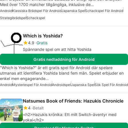
Med över 1700 matcher tillgängliga, inklusive de…
Android
Klassiska Brädspel För Android
Japanska Spel
Schackspel För Android
Strategibrädspel
Schackspel
Which is Yoshida?
4.9
Gratis
Spännande spel om att hitta Yoshida
Gratis nedladdning för Android
"Which is Yoshida?" är ett gratis spel för Android där spelare
utmanas att identifiera Yoshida bland fem män. Spelet erbjuder en
enkel men engagerande…
Android
Mysteriespel För Android
Androidspel
Japanska Spel
Sök Spel För Android
Natsumes Book of Friends: Hazukis Chronicle
4
Betalt
<h2>Hazukis krönika: Ett milt Switch-äventyr med
yokai</h2>