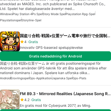
utvecklad av MAGES. Inc. och publicerad av Spike Chunsoft Co.,
Ltd. Spelet har dialogbaserade äventyr med…
Windows
Play Station 4
Ps Spel
Story Mode Spel
Playstation Rpg-Spel
Playstationspel
Storyline-Spel
国盗り合戦-戦国x位置ゲーム電車や旅行で全国制覇を目指せ
4
Gratis
Innovativ GPS-baserad spelupplevelse
Gratis nedladdning för Android
国盗り合戦-戦国x位置ゲーム är ett gratis positioneringsspel för
Android som använder GPS-teknik för att låta spelare sträva efter
nationell dominans i Japan. Spelare kan utforska olika…
Android
Erovringsspel
Gps-Applikation
Japanska Spel
Gps-Plats
FM 89.3 - Mirrored Realities (Japanese Song Radio Station)
4.2
Gratis
En gratis mod för Cyberpunk 2077, av Ming.