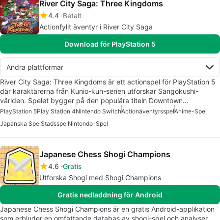
River City Saga: Three Kingdoms
4.4
Betalt
Actionfyllt äventyr i River City Saga
Download för PlayStation 5
Andra plattformar
River City Saga: Three Kingdoms är ett actionspel för PlayStation 5
där karaktärerna från Kunio-kun-serien utforskar Sangokushi-
världen. Spelet bygger på den populära titeln Downtown…
PlayStation 5
Play Station 4
Nintendo Switch
Actionäventyrsspel
Anime-Spel
Japanska Spel
Stadsspel
Nintendo-Spel
Japanese Chess Shogi Champions
4.6
Gratis
Utforska Shogi med Shogi Champions
Gratis nedladdning för Android
Japanese Chess Shogi Champions är en gratis Android-applikation
som erbjuder en omfattande databas av shogi-spel och analyser.