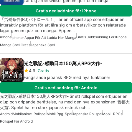
Lär dig arbetsvillkor genom quiz och manga
Gratis nedladdning för iPhone
「労働条件(RJ)パトロール！」 är en officiell app som erbjuder en
interaktiv plattform för att lära sig om arbetsvillkor och relaterade
lagar genom quiz och manga. Appen…
iPhone
Gratis Jobbsökning För IPhone
Iphone-Appar För Att Ladda Ner Manga
Manga Spel Gratis
Japanska Spel
光之戰記-感動日本150萬人RPG大作-
4.9
Gratis
Fängslande japansk RPG med nya funktioner
Gratis nedladdning för Android
光之戰記-感動日本150萬人RPG大作- är ett rollspel som erbjuder en
djup och gripande berättelse, nu med den nya expansionen '舊都大
火篇'. Spelet har en stark japansk estetik och…
Android
Mobilanime-Rollspel
Mobil Rpg-Spel
Japanska Rollspel
Mobil-RPGs
Rollspel För Android