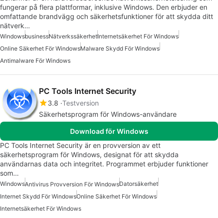
fungerar på flera plattformar, inklusive Windows. Den erbjuder en
omfattande brandvägg och säkerhetsfunktioner för att skydda ditt
nätverk…
Windows
business
Nätverkssäkerhet
Internetsäkerhet För Windows
Online Säkerhet För Windows
Malware Skydd För Windows
Antimalware För Windows
PC Tools Internet Security
3.8
Testversion
Säkerhetsprogram för Windows-användare
Download för Windows
PC Tools Internet Security är en provversion av ett
säkerhetsprogram för Windows, designat för att skydda
användarnas data och integritet. Programmet erbjuder funktioner
som…
Windows
Datorsäkerhet
Antivirus Provversion För Windows
Internet Skydd För Windows
Online Säkerhet För Windows
Internetsäkerhet För Windows