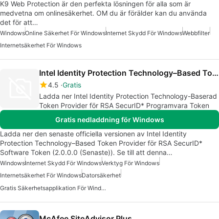
K9 Web Protection är den perfekta lösningen för alla som är
medvetna om onlinesäkerhet. OM du är förälder kan du använda
det för att…
Windows
Online Säkerhet För Windows
Internet Skydd För Windows
Webbfilter
Internetsäkerhet För Windows
Intel Identity Protection Technology–Based Token Provider
4.5
Gratis
Ladda ner Intel Identity Protection Technology-Baserad
Token Provider för RSA SecurID* Programvara Token
Gratis nedladdning för Windows
Ladda ner den senaste officiella versionen av Intel Identity
Protection Technology–Based Token Provider för RSA SecurID*
Software Token (2.0.0.0 (Senaste)). Se till att denna…
Windows
Internet Skydd För Windows
Verktyg För Windows
Internetsäkerhet För Windows
Datorsäkerhet
Gratis Säkerhetsapplikation För Windows
McAfee SiteAdvisor Plus