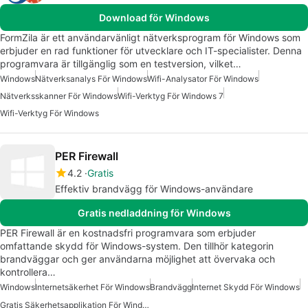
Download för Windows
FormZila är ett användarvänligt nätverksprogram för Windows som
erbjuder en rad funktioner för utvecklare och IT-specialister. Denna
programvara är tillgänglig som en testversion, vilket…
Windows
Nätverksanalys För Windows
Wifi-Analysator För Windows
Nätverksskanner För Windows
Wifi-Verktyg För Windows 7
Wifi-Verktyg För Windows
PER Firewall
4.2
Gratis
Effektiv brandvägg för Windows-användare
Gratis nedladdning för Windows
PER Firewall är en kostnadsfri programvara som erbjuder
omfattande skydd för Windows-system. Den tillhör kategorin
brandväggar och ger användarna möjlighet att övervaka och
kontrollera…
Windows
Internetsäkerhet För Windows
Brandvägg
Internet Skydd För Windows
Gratis Säkerhetsapplikation För Windows