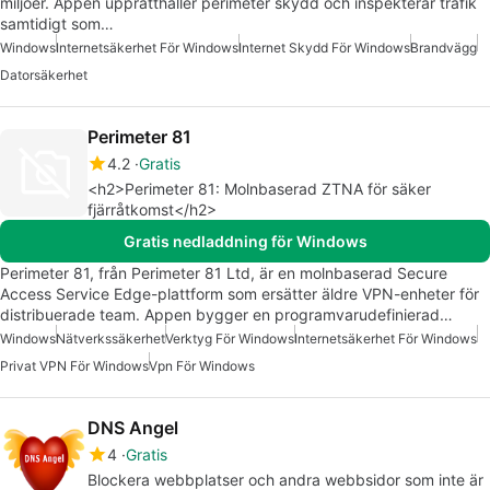
miljöer. Appen upprätthåller perimeter skydd och inspekterar trafik
samtidigt som…
Windows
Internetsäkerhet För Windows
Internet Skydd För Windows
Brandvägg
Datorsäkerhet
Perimeter 81
4.2
Gratis
<h2>Perimeter 81: Molnbaserad ZTNA för säker
fjärråtkomst</h2>
Gratis nedladdning för Windows
Perimeter 81, från Perimeter 81 Ltd, är en molnbaserad Secure
Access Service Edge-plattform som ersätter äldre VPN-enheter för
distribuerade team. Appen bygger en programvarudefinierad…
Windows
Nätverkssäkerhet
Verktyg För Windows
Internetsäkerhet För Windows
Privat VPN För Windows
Vpn För Windows
DNS Angel
4
Gratis
Blockera webbplatser och andra webbsidor som inte är