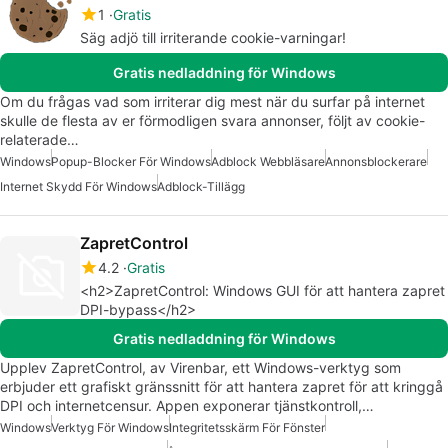
1
Gratis
Säg adjö till irriterande cookie-varningar!
Gratis nedladdning för Windows
Om du frågas vad som irriterar dig mest när du surfar på internet
skulle de flesta av er förmodligen svara annonser, följt av cookie-
relaterade…
Windows
Popup-Blocker För Windows
Adblock Webbläsare
Annonsblockerare
Internet Skydd För Windows
Adblock-Tillägg
ZapretControl
4.2
Gratis
<h2>ZapretControl: Windows GUI för att hantera zapret
DPI-bypass</h2>
Gratis nedladdning för Windows
Upplev ZapretControl, av Virenbar, ett Windows-verktyg som
erbjuder ett grafiskt gränssnitt för att hantera zapret för att kringgå
DPI och internetcensur. Appen exponerar tjänstkontroll,…
Windows
Verktyg För Windows
Integritetsskärm För Fönster