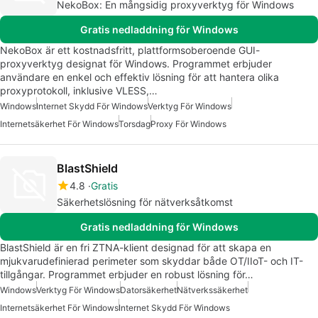
NekoBox: En mångsidig proxyverktyg för Windows
Gratis nedladdning för Windows
NekoBox är ett kostnadsfritt, plattformsoberoende GUI-
proxyverktyg designat för Windows. Programmet erbjuder
användare en enkel och effektiv lösning för att hantera olika
proxyprotokoll, inklusive VLESS,…
Windows
Internet Skydd För Windows
Verktyg För Windows
Internetsäkerhet För Windows
Torsdag
Proxy För Windows
BlastShield
4.8
Gratis
Säkerhetslösning för nätverksåtkomst
Gratis nedladdning för Windows
BlastShield är en fri ZTNA-klient designad för att skapa en
mjukvarudefinierad perimeter som skyddar både OT/IIoT- och IT-
tillgångar. Programmet erbjuder en robust lösning för…
Windows
Verktyg För Windows
Datorsäkerhet
Nätverkssäkerhet
Internetsäkerhet För Windows
Internet Skydd För Windows