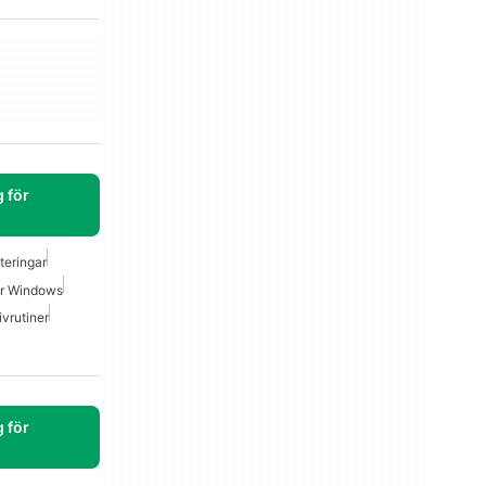
 för
teringar
ör Windows
ivrutiner
 för