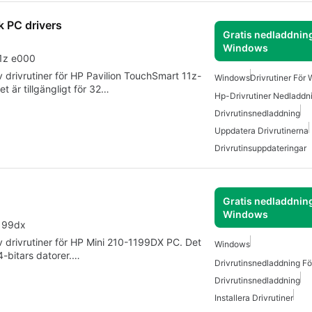
 PC drivers
Gratis nedladdning
Windows
 11z e000
v drivrutiner för HP Pavilion TouchSmart 11z-
Windows
Drivrutiner För
 är tillgängligt för 32…
Drivrutinsnedladdning
Uppdatera Drivrutinerna
Drivrutinsuppdateringar
Gratis nedladdning
Windows
1199dx
v drivrutiner för HP Mini 210-1199DX PC. Det
Windows
64-bitars datorer.…
Drivrutinsnedladdning F
Drivrutinsnedladdning
Installera Drivrutiner