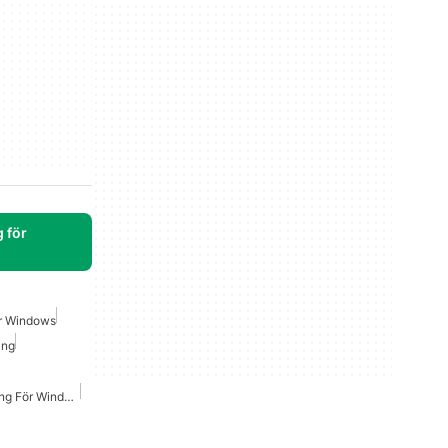
 för
ör Windows
ing
Hp Drivrutiner Nedladdning För Windows