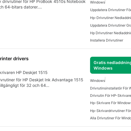
av drivrutiner för HP ProBook 4510s Notebook
Windows
och 64-bitars datorer.…
Uppdatera Drivrutiner F
Installera Drivrutiner
inter drivers
Gratis nedladdning
Windows
 skrivaren HP Deskjet 1515
ivrutiner för HP Deskjet Ink Advantage 1515
Windows
tillgängligt för 32 och 64…
Drivrutinsinstallatör För
Drivrutin För HP-Skrivare
Hp-Skrivare För Window
Hp-Skrivardrivrutiner F
Alla Drivrutiner För Wind