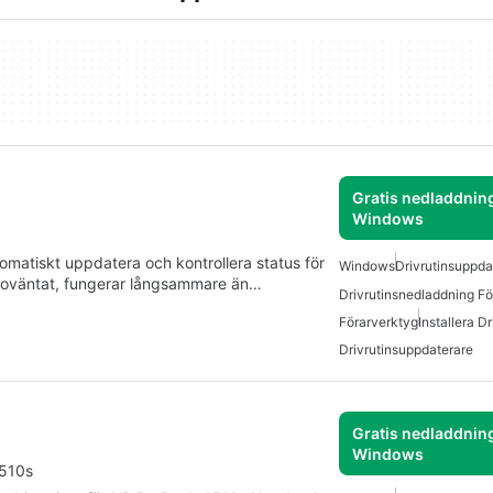
Gratis nedladdning
Windows
tomatiskt uppdatera och kontrollera status för
Windows
Drivrutinsuppda
r oväntat, fungerar långsammare än…
Drivrutinsnedladdning F
Förarverktyg
Installera Dr
Drivrutinsuppdaterare
Gratis nedladdning
Windows
4510s