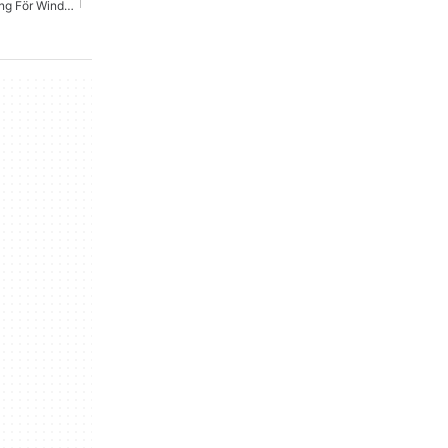
Hp Drivrutiner Nedladdning För Windows