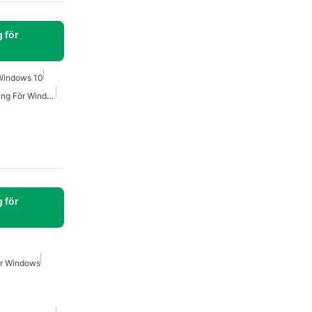
 för
 Windows 10
Hp-Drivrutiner Nedladdning För Windows 7
 för
ör Windows