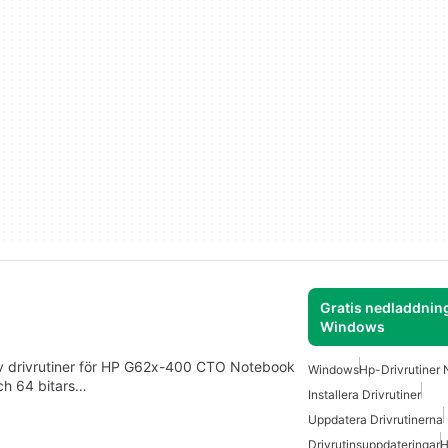
Gratis nedladdning
Windows
 av drivrutiner för HP G62x-400 CTO Notebook
Windows
Hp-Drivrutiner
och 64 bitars…
Installera Drivrutiner
Uppdatera Drivrutinerna
Drivrutinsuppdateringar
H