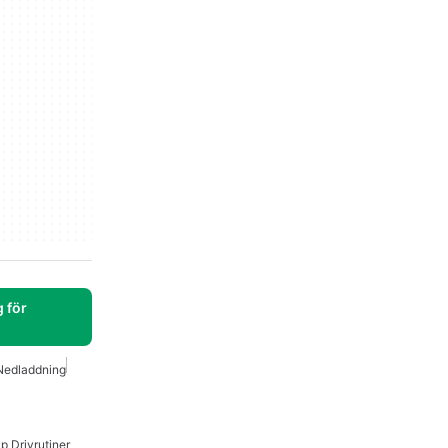
 för
 Nedladdning
p Drivrutiner