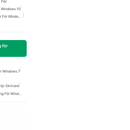
 För
ör Windows 10
Hp-Skrivarens Drivrutiner För Windows 7
 för
ör Windows 7
Hp-Skrivare
Hp Drivrutiner Nedladdning För Windows