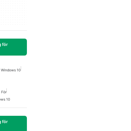
 för
ör Windows 10
 För
ows 10
 för