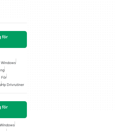
 för
ör Windows
ing
 För
s
Hp Drivrutiner
 för
r Windows