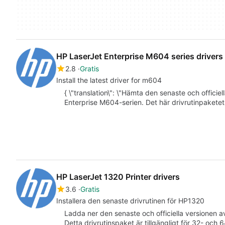
HP LaserJet Enterprise M604 series drivers
2.8
Gratis
Install the latest driver for m604
{ \"translation\": \"Hämta den senaste och officie
Enterprise M604-serien. Det här drivrutinpaketet 
HP LaserJet 1320 Printer drivers
3.6
Gratis
Installera den senaste drivrutinen för HP1320
Ladda ner den senaste och officiella versionen av
Detta drivrutinspaket är tillgängligt för 32- och 