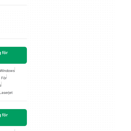
 för
r Windows
 För
s
Laserjet
 för