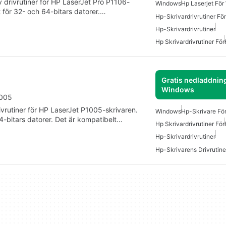
v drivrutiner för HP LaserJet Pro P1106-
Windows
Hp Laserjet Fö
gt för 32- och 64-bitars datorer.…
Hp-Skrivardrivrutiner F
Hp-Skrivardrivrutiner
Hp Skrivardrivrutiner För
Gratis nedladdning
Windows
1005
ivrutiner för HP LaserJet P1005-skrivaren.
Windows
Hp-Skrivare Fö
64-bitars datorer. Det är kompatibelt…
Hp Skrivardrivrutiner För
Hp-Skrivardrivrutiner