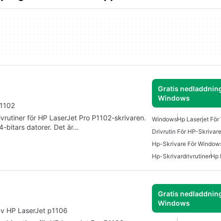
Gratis nedladdning
Windows
P1102
ivrutiner för HP LaserJet Pro P1102-skrivaren.
Windows
Hp Laserjet Fö
64-bitars datorer. Det är…
Drivrutin För HP-Skrivare
Hp-Skrivare För Window
Hp-Skrivardrivrutiner
Hp 
Gratis nedladdning
Windows
 av HP LaserJet p1106