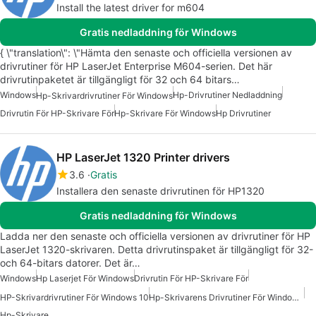
Install the latest driver for m604
Gratis nedladdning för Windows
{ \"translation\": \"Hämta den senaste och officiella versionen av
drivrutiner för HP LaserJet Enterprise M604-serien. Det här
drivrutinpaketet är tillgängligt för 32 och 64 bitars…
Windows
Hp-Drivrutiner Nedladdning
Hp-Skrivardrivrutiner För Windows
Drivrutin För HP-Skrivare För
Hp-Skrivare För Windows
Hp Drivrutiner
HP LaserJet 1320 Printer drivers
3.6
Gratis
Installera den senaste drivrutinen för HP1320
Gratis nedladdning för Windows
Ladda ner den senaste och officiella versionen av drivrutiner för HP
LaserJet 1320-skrivaren. Detta drivrutinspaket är tillgängligt för 32-
och 64-bitars datorer. Det är…
Windows
Hp Laserjet För Windows
Drivrutin För HP-Skrivare För
HP-Skrivardrivrutiner För Windows 10
Hp-Skrivarens Drivrutiner För Windows 7
Hp-Skrivare