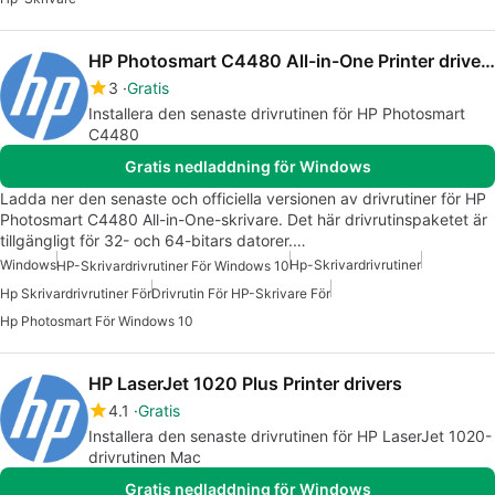
HP Photosmart C4480 All-in-One Printer drivers
3
Gratis
Installera den senaste drivrutinen för HP Photosmart
C4480
Gratis nedladdning för Windows
Ladda ner den senaste och officiella versionen av drivrutiner för HP
Photosmart C4480 All-in-One-skrivare. Det här drivrutinspaketet är
tillgängligt för 32- och 64-bitars datorer.…
Windows
Hp-Skrivardrivrutiner
HP-Skrivardrivrutiner För Windows 10
Hp Skrivardrivrutiner För
Drivrutin För HP-Skrivare För
Hp Photosmart För Windows 10
HP LaserJet 1020 Plus Printer drivers
4.1
Gratis
Installera den senaste drivrutinen för HP LaserJet 1020-
drivrutinen Mac
Gratis nedladdning för Windows