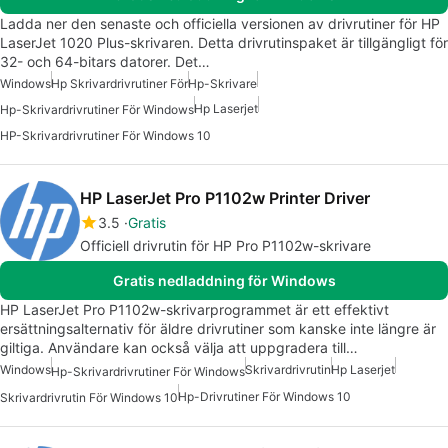
Ladda ner den senaste och officiella versionen av drivrutiner för HP
LaserJet 1020 Plus-skrivaren. Detta drivrutinspaket är tillgängligt för
32- och 64-bitars datorer. Det…
Windows
Hp Skrivardrivrutiner För
Hp-Skrivare
Hp Laserjet
Hp-Skrivardrivrutiner För Windows
HP-Skrivardrivrutiner För Windows 10
HP LaserJet Pro P1102w Printer Driver
3.5
Gratis
Officiell drivrutin för HP Pro P1102w-skrivare
Gratis nedladdning för Windows
HP LaserJet Pro P1102w-skrivarprogrammet är ett effektivt
ersättningsalternativ för äldre drivrutiner som kanske inte längre är
giltiga. Användare kan också välja att uppgradera till…
Windows
Skrivardrivrutin
Hp Laserjet
Hp-Skrivardrivrutiner För Windows
Hp-Drivrutiner För Windows 10
Skrivardrivrutin För Windows 10