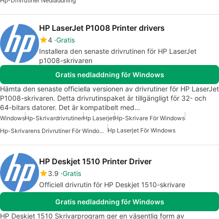
Hp-Drivrutiner Nedladdning
HP LaserJet P1008 Printer drivers
4
Gratis
Installera den senaste drivrutinen för HP LaserJet
p1008-skrivaren
Gratis nedladdning för Windows
Hämta den senaste officiella versionen av drivrutiner för HP LaserJet
P1008-skrivaren. Detta drivrutinspaket är tillgängligt för 32- och
64-bitars datorer. Det är kompatibelt med…
Windows
Hp-Skrivardrivrutiner
Hp Laserjet
Hp-Skrivare För Windows
Hp Laserjet För Windows
Hp-Skrivarens Drivrutiner För Windows 7
HP Deskjet 1510 Printer Driver
3.9
Gratis
Officiell drivrutin för HP Deskjet 1510-skrivare
Gratis nedladdning för Windows
HP Deskjet 1510 Skrivarprogram ger en väsentlig form av