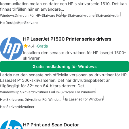
kommunikation mellan en dator och HP:s skrivarserie 1510. Det kan
finnas tillfällen när en användare…
Windows
Drivrutin För HP-Skrivare För
Hp-Skrivardrivrutiner
Skrivardrivrutin
Hp Deskjet
Hp-Skrivare
HP LaserJet P1500 Printer series drivers
4.4
Gratis
Installera den senaste drivrutinen för HP laserjet 1500-
skrivaren
Gratis nedladdning för Windows
Ladda ner den senaste och officiella versionen av drivrutiner för HP
LaserJet P1500-skrivarserien. Det här drivrutinspaketet är
tillgängligt för 32- och 64-bitars datorer. Det…
Windows
Hp Skrivardrivrutiner För
Hp-Skrivare För Windows
Hp Laserjet För Windows
Hp-Skrivarens Drivrutiner För Windows 7
Hp-Skrivardrivrutiner
HP Print and Scan Doctor