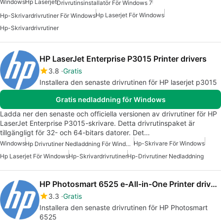
Windows
Hp Laserjet
Drivrutinsinstallatör För Windows 7
Hp Laserjet För Windows
Hp-Skrivardrivrutiner För Windows
Hp-Skrivardrivrutiner
HP LaserJet Enterprise P3015 Printer drivers
3.8
Gratis
Installera den senaste drivrutinen för HP laserjet p3015
Gratis nedladdning för Windows
Ladda ner den senaste och officiella versionen av drivrutiner för HP
LaserJet Enterprise P3015-skrivare. Detta drivrutinspaket är
tillgängligt för 32- och 64-bitars datorer. Det…
Windows
Hp-Skrivare För Windows
Hp Drivrutiner Nedladdning För Windows
Hp Laserjet För Windows
Hp-Skrivardrivrutiner
Hp-Drivrutiner Nedladdning
HP Photosmart 6525 e-All-in-One Printer drivers
3.3
Gratis
Installera den senaste drivrutinen för HP Photosmart
6525