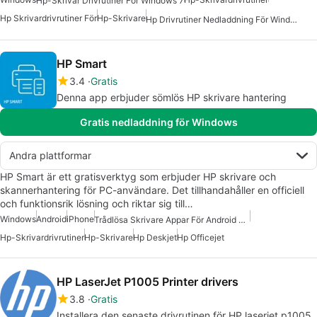
Hp-Skrivar Drivrutiner För Windows 7
Hp Skrivardrivrutiner För
Hp-Skrivare
Hp Drivrutiner Nedladdning För Windows
HP Smart
3.4
Gratis
Denna app erbjuder sömlös HP skrivare hantering
Gratis nedladdning för Windows
Andra plattformar
HP Smart är ett gratisverktyg som erbjuder HP skrivare och
skannerhantering för PC-användare. Det tillhandahåller en officiell
och funktionsrik lösning och riktar sig till…
Windows
Android
iPhone
Trådlösa Skrivare Appar För Android Appar
Hp-Skrivardrivrutiner
Hp-Skrivare
Hp Deskjet
Hp Officejet
HP LaserJet P1005 Printer drivers
3.8
Gratis
Installera den senaste drivrutinen för HP laserjet p1005