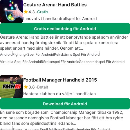
Gesture Arena: Hand Battles
4.3
Gratis
Innovativt handkontrollspel för Android
Gratis nedladdning för Android
Gesture Arena: Hand Battles är ett banbrytande spel som använder
avancerad handspårningsteknik för att låta spelare kontrollera
spelet enbart med sina händer. Genom att…
Android
Fighting-Spel För Android
Pekskärms Spel För Android
Virtuella Spel För Android
Rörelsespel För Android
Actionstridsspel För Android
Football Manager Handheld 2015
3.8
Betalt
Hantera klubben du väljer i handflatan
Download för Android
En serie som började som 'Championship Manager' tillbaka 1992,
den passande namngivna Football Manager har fått ett bra rykte
bland fans som spelindustrins ledande…
Android
Fotboll Manager Spel
Mobilspel
Fotbollssimulator För Android