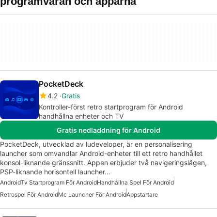
programvaran och apparna
PocketDeck
4.2
Gratis
Kontroller-först retro startprogram för Android
handhållna enheter och TV
Gratis nedladdning för Android
PocketDeck, utvecklad av ludeveloper, är en personalisering
launcher som omvandlar Android-enheter till ett retro handhållet
konsol-liknande gränssnitt. Appen erbjuder två navigeringslägen,
PSP-liknande horisontell launcher…
Android
Tv Startprogram För Android
Handhållna Spel För Android
Retrospel För Android
Mc Launcher För Android
Appstartare