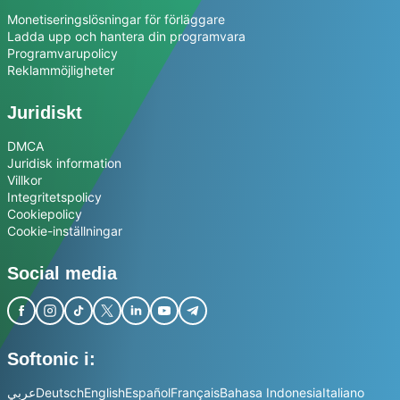
Monetiseringslösningar för förläggare
Ladda upp och hantera din programvara
Programvarupolicy
Reklammöjligheter
Juridiskt
DMCA
Juridisk information
Villkor
Integritetspolicy
Cookiepolicy
Cookie-inställningar
Social media
Softonic i:
عربي
Deutsch
English
Español
Français
Bahasa Indonesia
Italiano