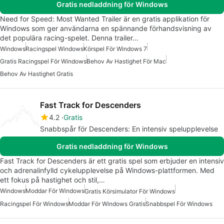
Gratis nedladdning för Windows
Need for Speed: Most Wanted Trailer är en gratis applikation för
Windows som ger användarna en spännande förhandsvisning av
det populära racing-spelet. Denna trailer…
Windows
Racingspel Windows
Körspel För Windows 7
Gratis Racingspel För Windows
Behov Av Hastighet För Mac
Behov Av Hastighet Gratis
Fast Track for Descenders
4.2
Gratis
Snabbspår för Descenders: En intensiv spelupplevelse
Gratis nedladdning för Windows
Fast Track for Descenders är ett gratis spel som erbjuder en intensiv
och adrenalinfylld cykelupplevelse på Windows-plattformen. Med
ett fokus på hastighet och stil,…
Windows
Moddar För Windows
Gratis Körsimulator För Windows
Racingspel För Windows
Moddar För Windows Gratis
Snabbspel För Windows