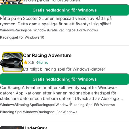
Gratis nedladdning för Windows
Råtta på en Scooter XL är en anpassad version av Råtta på
rymmen. Detta gamla spelläge är nu ett äventyr i sig självt!
Windows
Racingspel Windows
Gratis Racingspel För Windows
Racingspel För Windows 10
Car Racing Adventure
3.9
Gratis
Ett roligt bilracing spel för Windows-datorer
Gratis nedladdning för Windows
Car Racing Adventure är ett enkelt äventyrsspel för Windows-
datorer. Applikationen efterliknar en rad snabba arkadspel för
stationära datorer och bärbara datorer. Utvecklad av Absologix…
Windows
Bilracing Spel
Racingspel Windows
Bilracing-Spel För Windows
Bilracing Spel Windows
Racingspel För Windows
UnderGrav