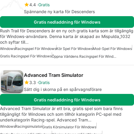
4.4
Gratis
Spännande ny karta för Descenders
Gratis nedladdning för Windows
Rush Trail för Descenders är en ny och gratis karta som är tillgänglig
för Windows-användare. Denna karta är skapad av Mispulda_1032
och syftar till…
Windows
Racingspel För Windows
Kör Spel För Windows
Mod-Spel För Windows
Gratis Racingspel För Windows
Öppna Världens Racingspel För Windows
Advanced Tram Simulator
3.3
Gratis
Sätt dig i skorna på en spårvagnsförare
Gratis nedladdning för Windows
Advanced Tram Simulator är ett bra, gratis spel som bara finns
tillgängligt för Windows och som tillhör kategorin PC-spel med
underkategorin Racing-spel. Advanced Tram…
Windows
Racingsimulator
Gratis Körsimulator För Windows