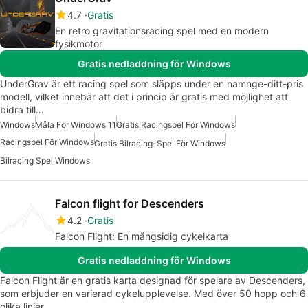
4.7
Gratis
En retro gravitationsracing spel med en modern
fysikmotor
Gratis nedladdning för Windows
UnderGrav är ett racing spel som släpps under en namnge-ditt-pris
modell, vilket innebär att det i princip är gratis med möjlighet att
bidra till…
Windows
Måla För Windows 11
Gratis Racingspel För Windows
Racingspel För Windows
Gratis Bilracing-Spel För Windows
Bilracing Spel Windows
Falcon flight for Descenders
4.2
Gratis
Falcon Flight: En mångsidig cykelkarta
Gratis nedladdning för Windows
Falcon Flight är en gratis karta designad för spelare av Descenders,
som erbjuder en varierad cykelupplevelse. Med över 50 hopp och 6
olika linjer,…