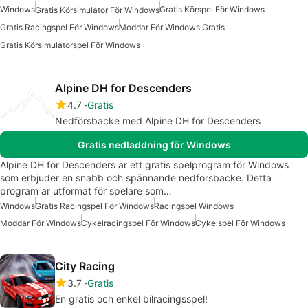
Windows
Gratis Körspel För Windows
Gratis Körsimulator För Windows
Gratis Racingspel För Windows
Moddar För Windows Gratis
Gratis Körsimulatorspel För Windows
Alpine DH for Descenders
4.7
Gratis
Nedförsbacke med Alpine DH för Descenders
Gratis nedladdning för Windows
Alpine DH för Descenders är ett gratis spelprogram för Windows
som erbjuder en snabb och spännande nedförsbacke. Detta
program är utformat för spelare som…
Windows
Gratis Racingspel För Windows
Racingspel Windows
Moddar För Windows
Cykelracingspel För Windows
Cykelspel För Windows
City Racing
3.7
Gratis
En gratis och enkel bilracingsspel!