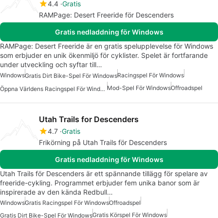
4.4
Gratis
RAMPage: Desert Freeride för Descenders
Gratis nedladdning för Windows
RAMPage: Desert Freeride är en gratis spelupplevelse för Windows
som erbjuder en unik ökenmiljö för cyklister. Spelet är fortfarande
under utveckling och syftar till…
Windows
Racingspel För Windows
Gratis Dirt Bike-Spel För Windows
Mod-Spel För Windows
Offroadspel
Öppna Världens Racingspel För Windows
Utah Trails for Descenders
4.7
Gratis
Frikörning på Utah Trails för Descenders
Gratis nedladdning för Windows
Utah Trails för Descenders är ett spännande tillägg för spelare av
freeride-cykling. Programmet erbjuder fem unika banor som är
inspirerade av den kända Redbull…
Windows
Gratis Racingspel För Windows
Offroadspel
Gratis Körspel För Windows
Gratis Dirt Bike-Spel För Windows