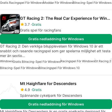
Gratis Racingspel För Windows
Moddar För Windows
Bilracing-Spel För Windows
GT Racing 2: The Real Car Experience for Windows 10
3.7
Gratis
Gratis spel för racingfans
Gratis nedladdning för Windows
GT Racing 2: Den verkliga bilupplevelsen för Windows 10 är ett
snabbt och rasande racingspel som ger spelarna möjlighet att testa
mer än sextio…
Windows
Racingspel För Windows
Gt Racing 2
Gratis Bilracing-Spel För Windows
Bilracing-Spel För Windows
Bilracingspel För Windows 10
Mt Haighflare for Descenders
4.9
Gratis
Spännande cykelpark för Descenders
Gratis nedladdning för Windows
Mt Haighflare för Descenders är en gratis spelkarta designad för