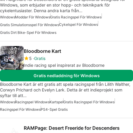
Windows, som erbjuder en stor hopp- och teknikpark för
cykelentusiaster. Denna andra karta från…
Windows
Moddar För Windows
Gratis Racingspel För Windows
Cykelspel För Windows
Gratis Simulationsspel För Windows
Gratis Dirt Bike-Spel För Windows
Bloodborne Kart
5
Gratis
Indie racing spel inspirerat av Bloodborne
Gratis nedladdning för Windows
Bloodborne Kart är ett gratis att spela racingspel från Lilith Walther,
Corwyn Prichard och Evelyn Lark. Detta är ett indieprojekt som
syftar till att…
Windows
Racingspel Windows
Kartspel
Gratis Racingspel För Windows
Racingspel För Windows
PS4-Spel Gratis
RAMPage: Desert Freeride for Descenders