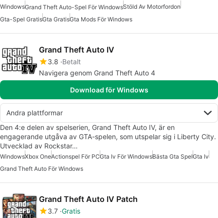
Windows
Stöld Av Motorfordon
Grand Theft Auto-Spel För Windows
Gta-Spel Gratis
Gta Gratis
Gta Mods För Windows
Grand Theft Auto IV
3.8
Betalt
Navigera genom Grand Theft Auto 4
Download för Windows
Andra plattformar
Den 4:e delen av spelserien, Grand Theft Auto IV, är en
engagerande utgåva av GTA-spelen, som utspelar sig i Liberty City.
Utvecklad av Rockstar…
Windows
Xbox One
Actionspel För PC
Gta Iv För Windows
Bästa Gta Spel
Gta Iv
Grand Theft Auto För Windows
Grand Theft Auto IV Patch
3.7
Gratis