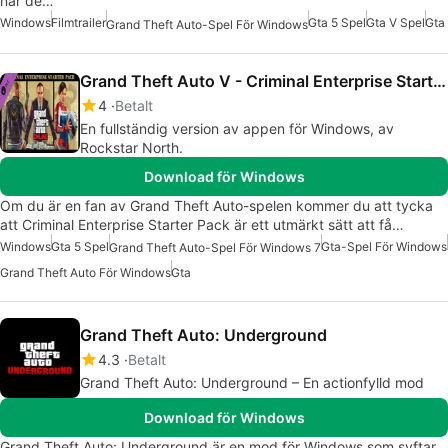
när de…
Windows
Filmtrailer
Gta 5 Spel
Gta V Spel
Gta
Grand Theft Auto-Spel För Windows
Grand Theft Auto V - Criminal Enterprise Starter Pack
4
Betalt
En fullständig version av appen för Windows, av
Rockstar North.
Download för Windows
Om du är en fan av Grand Theft Auto-spelen kommer du att tycka
att Criminal Enterprise Starter Pack är ett utmärkt sätt att få…
Windows
Gta 5 Spel
Gta-Spel För Windows
Grand Theft Auto-Spel För Windows 7
Grand Theft Auto För Windows
Gta
Grand Theft Auto: Underground
4.3
Betalt
Grand Theft Auto: Underground – En actionfylld mod
Download för Windows
Grand Theft Auto: Underground är en mod för Windows som syftar