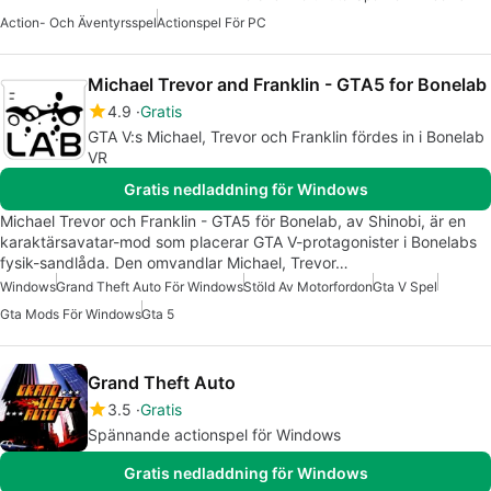
Action- Och Äventyrsspel
Actionspel För PC
Michael Trevor and Franklin - GTA5 for Bonelab
4.9
Gratis
GTA V:s Michael, Trevor och Franklin fördes in i Bonelab
VR
Gratis nedladdning för Windows
Michael Trevor och Franklin - GTA5 för Bonelab, av Shinobi, är en
karaktärsavatar-mod som placerar GTA V-protagonister i Bonelabs
fysik-sandlåda. Den omvandlar Michael, Trevor…
Windows
Grand Theft Auto För Windows
Stöld Av Motorfordon
Gta V Spel
Gta Mods För Windows
Gta 5
Grand Theft Auto
3.5
Gratis
Spännande actionspel för Windows
Gratis nedladdning för Windows