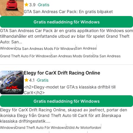
3.9
Gratis
GTA San Andreas Car Pack: En gratis bilpaket
Gratis nedladdning för Windows
GTA San Andreas Car Pack är en gratis applikation för Windows som
tillhandahåller ett omfattande utbud av bilar för spelet Grand Theft
Auto: San…
Windows
San Andreas
Gta San Andreas Mods För Windows
Grand Theft Auto För Windows
San Andreas Mods Gratis
Gta San Andreas
Elegy for CarX Drift Racing Online
4.1
Gratis
<h2>Elegy-modet tar GTA:s klassiska driftbil till
CarX</h2>
Gratis nedladdning för Windows
Elegy för CarX Drift Racing Online, skapad av jeefrect, portar den
ikoniska Elegy från Grand Theft Auto till CarX för att återskapa
klassiska driftingestetik.…
Windows
Grand Theft Auto För Windows
Stöld Av Motorfordon