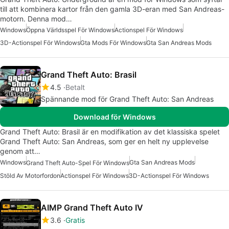
till att kombinera kartor från den gamla 3D-eran med San Andreas-
motorn. Denna mod…
Windows
Öppna Världsspel För Windows
Actionspel För Windows
3D-Actionspel För Windows
Gta Mods För Windows
Gta San Andreas Mods
Grand Theft Auto: Brasil
4.5
Betalt
Spännande mod för Grand Theft Auto: San Andreas
Download för Windows
Grand Theft Auto: Brasil är en modifikation av det klassiska spelet
Grand Theft Auto: San Andreas, som ger en helt ny upplevelse
genom att…
Windows
Gta San Andreas Mods
Grand Theft Auto-Spel För Windows
Stöld Av Motorfordon
Actionspel För Windows
3D-Actionspel För Windows
AIMP Grand Theft Auto IV
3.6
Gratis