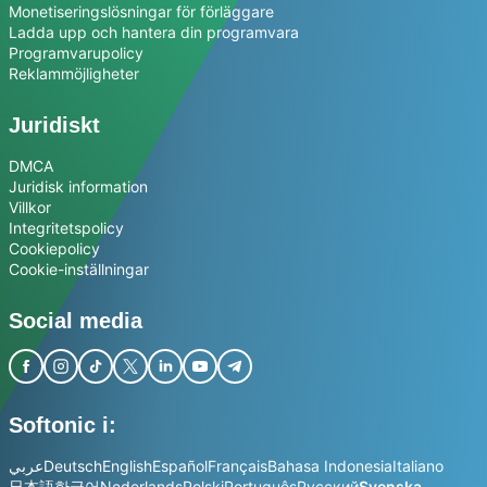
Monetiseringslösningar för förläggare
Ladda upp och hantera din programvara
Programvarupolicy
Reklammöjligheter
Juridiskt
DMCA
Juridisk information
Villkor
Integritetspolicy
Cookiepolicy
Cookie-inställningar
Social media
Softonic i:
عربي
Deutsch
English
Español
Français
Bahasa Indonesia
Italiano
日本語
한국어
Nederlands
Polski
Português
Русский
Svenska