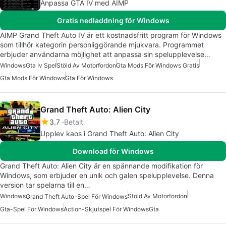
Anpassa GTA IV med AIMP
Gratis nedladdning för Windows
AIMP Grand Theft Auto IV är ett kostnadsfritt program för Windows
som tillhör kategorin personliggörande mjukvara. Programmet
erbjuder användarna möjlighet att anpassa sin spelupplevelse…
Windows
Gta Iv Spel
Stöld Av Motorfordon
Gta Mods För Windows Gratis
Gta Mods För Windows
Gta För Windows
Grand Theft Auto: Alien City
3.7
Betalt
Upplev kaos i Grand Theft Auto: Alien City
Download för Windows
Grand Theft Auto: Alien City är en spännande modifikation för
Windows, som erbjuder en unik och galen spelupplevelse. Denna
version tar spelarna till en…
Windows
Stöld Av Motorfordon
Grand Theft Auto-Spel För Windows
Gta-Spel För Windows
Action-Skjutspel För Windows
Gta