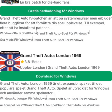
En bra patch för die-hard fans!
Gratis nedladdning för Windows
Grand Theft Auto IV-patchen är lätt på systemresurser men erbjuder
flera buggfixar för att förbättra din spelupplevelse. Till exempel,
efter att ha installerat patchen…
Windows
Gta Iv Spel
Gta Iv
Grand Theft Auto-Spel För Windows 7
Gta Mods För Windows
Grand Theft Auto-Spel För Windows
Grand Theft Auto: London 1969
3.8
Betalt
Upplev London i Grand Theft Auto: London 1969
Download för Windows
Grand Theft Auto: London 1969 är ett expansionspaket till det
populära spelet Grand Theft Auto. Spelet är utvecklat för Windows
och använder samma spelmotor…
Windows
Actionspel För Windows
Grand Theft Auto-Spel För Windows
Actionspel För PC
Grand Theft Auto-Spel
Grand Theft Auto För Windows