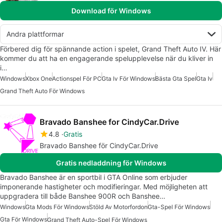
Download för Windows
Andra plattformar
Förbered dig för spännande action i spelet, Grand Theft Auto IV. Här
kommer du att ha en engagerande spelupplevelse när du kliver in
i…
Windows
Xbox One
Actionspel För PC
Gta Iv För Windows
Bästa Gta Spel
Gta Iv
Grand Theft Auto För Windows
Bravado Banshee for CindyCar.Drive
4.8
Gratis
Bravado Banshee för CindyCar.Drive
Gratis nedladdning för Windows
Bravado Banshee är en sportbil i GTA Online som erbjuder
imponerande hastigheter och modifieringar. Med möjligheten att
uppgradera till både Banshee 900R och Banshee…
Windows
Gta Mods För Windows
Stöld Av Motorfordon
Gta-Spel För Windows
Gta För Windows
Grand Theft Auto-Spel För Windows