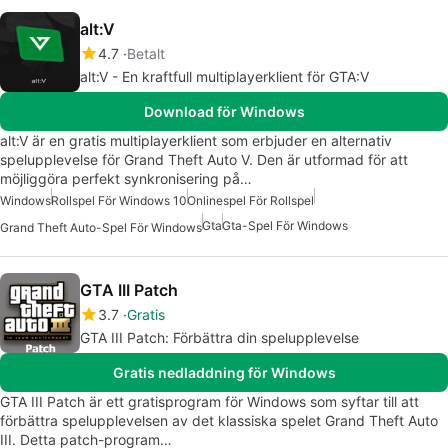
alt:V
4.7
Betalt
alt:V - En kraftfull multiplayerklient för GTA:V
Download för Windows
alt:V är en gratis multiplayerklient som erbjuder en alternativ
spelupplevelse för Grand Theft Auto V. Den är utformad för att
möjliggöra perfekt synkronisering på…
Windows
Rollspel För Windows 10
Onlinespel För Rollspel
Gta
Gta-Spel För Windows
Grand Theft Auto-Spel För Windows
GTA III Patch
3.7
Gratis
GTA III Patch: Förbättra din spelupplevelse
Gratis nedladdning för Windows
GTA III Patch är ett gratisprogram för Windows som syftar till att
förbättra spelupplevelsen av det klassiska spelet Grand Theft Auto
III. Detta patch-program…