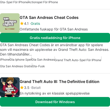
Gta-Spel För IPhone
Actionspel För IPhone
GTA San Andreas Cheat Codes
4.1
Gratis
Omfattande fuskapp för GTA San Andreas
Gratis nedladdning för iPhone
GTA San Andreas Cheat Codes är en användbar app för spelare
som vill maximera sin upplevelse av Grand Theft Auto: San Andreas.
Den tillhandahåller…
iPhone
Gta Iphone Spel
Gta San Andreas
Grand Theft Auto-Spel För IPhone
Gta San Andreas Gratis
Gta-Fusk
Grand Theft Auto III: The Definitive Edition
3.5
Betalt
En nytolkning av en klassisk spelupplevelse
Download för Windows