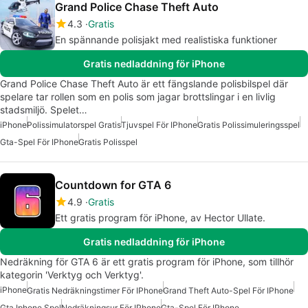
Grand Police Chase Theft Auto
4.3
Gratis
En spännande polisjakt med realistiska funktioner
Gratis nedladdning för iPhone
Grand Police Chase Theft Auto är ett fängslande polisbilspel där
spelare tar rollen som en polis som jagar brottslingar i en livlig
stadsmiljö. Spelet…
iPhone
Polissimulatorspel Gratis
Tjuvspel För IPhone
Gratis Polissimuleringsspel
Gta-Spel För IPhone
Gratis Polisspel
Countdown for GTA 6
4.9
Gratis
Ett gratis program för iPhone, av Hector Ullate.
Gratis nedladdning för iPhone
Nedräkning för GTA 6 är ett gratis program för iPhone, som tillhör
kategorin 'Verktyg och Verktyg'.
iPhone
Gratis Nedräkningstimer För IPhone
Grand Theft Auto-Spel För IPhone
Gta Iphone Spel
Nedräkningsur För IPhone
Gta-Spel För IPhone