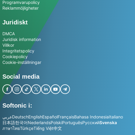
Programvarupolicy
Reklammöjligheter
Juridiskt
DMCA
Juridisk information
Villkor
Integritetspolicy
Cookiepolicy
Cookie-inställningar
Social media
Softonic i:
عربي
Deutsch
English
Español
Français
Bahasa Indonesia
Italiano
日本語
한국어
Nederlands
Polski
Português
Русский
Svenska
ภาษาไทย
Türkçe
Tiếng Việt
中文