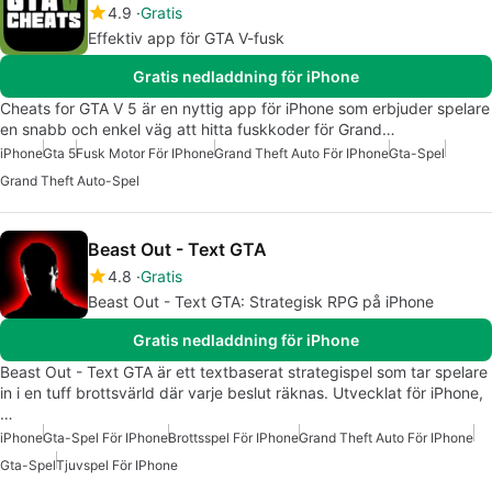
4.9
Gratis
Effektiv app för GTA V-fusk
Gratis nedladdning för iPhone
Cheats for GTA V 5 är en nyttig app för iPhone som erbjuder spelare
en snabb och enkel väg att hitta fuskkoder för Grand…
iPhone
Gta 5
Fusk Motor För IPhone
Grand Theft Auto För IPhone
Gta-Spel
Grand Theft Auto-Spel
Beast Out - Text GTA
4.8
Gratis
Beast Out - Text GTA: Strategisk RPG på iPhone
Gratis nedladdning för iPhone
Beast Out - Text GTA är ett textbaserat strategispel som tar spelare
in i en tuff brottsvärld där varje beslut räknas. Utvecklat för iPhone,
…
iPhone
Gta-Spel För IPhone
Brottsspel För IPhone
Grand Theft Auto För IPhone
Gta-Spel
Tjuvspel För IPhone