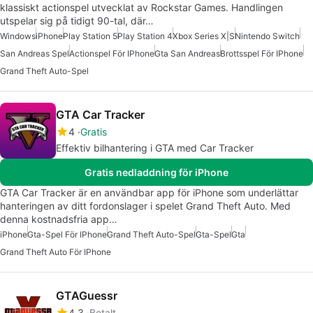
klassiskt actionspel utvecklat av Rockstar Games. Handlingen
utspelar sig på tidigt 90-tal, där…
Windows
iPhone
Play Station 5
Play Station 4
Xbox Series X|S
Nintendo Switch
San Andreas Spel
Actionspel För IPhone
Gta San Andreas
Brottsspel För IPhone
Grand Theft Auto-Spel
GTA Car Tracker
4
Gratis
Effektiv bilhantering i GTA med Car Tracker
Gratis nedladdning för iPhone
GTA Car Tracker är en användbar app för iPhone som underlättar
hanteringen av ditt fordonslager i spelet Grand Theft Auto. Med
denna kostnadsfria app…
iPhone
Gta-Spel För IPhone
Grand Theft Auto-Spel
Gta-Spel
Gta
Grand Theft Auto För IPhone
GTAGuessr
4.3
Betalt