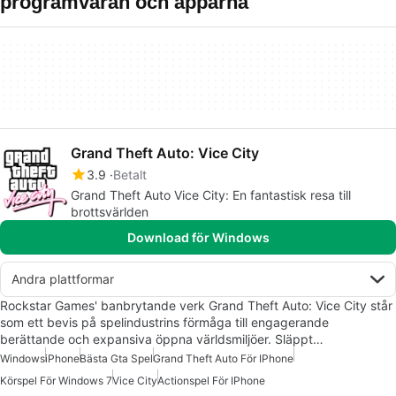
programvaran och apparna
Grand Theft Auto: Vice City
3.9
Betalt
Grand Theft Auto Vice City: En fantastisk resa till
brottsvärlden
Download för Windows
Andra plattformar
Rockstar Games' banbrytande verk Grand Theft Auto: Vice City står
som ett bevis på spelindustrins förmåga till engagerande
berättande och expansiva öppna världsmiljöer. Släppt…
Windows
iPhone
Bästa Gta Spel
Grand Theft Auto För IPhone
Körspel För Windows 7
Vice City
Actionspel För IPhone