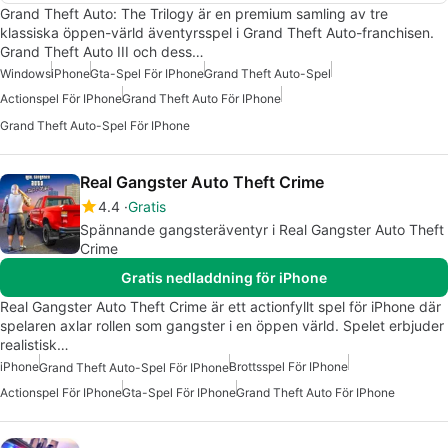
Grand Theft Auto: The Trilogy är en premium samling av tre
klassiska öppen-värld äventyrsspel i Grand Theft Auto-franchisen.
Grand Theft Auto III och dess…
Windows
iPhone
Gta-Spel För IPhone
Grand Theft Auto-Spel
Actionspel För IPhone
Grand Theft Auto För IPhone
Grand Theft Auto-Spel För IPhone
Real Gangster Auto Theft Crime
4.4
Gratis
Spännande gangsteräventyr i Real Gangster Auto Theft
Crime
Gratis nedladdning för iPhone
Real Gangster Auto Theft Crime är ett actionfyllt spel för iPhone där
spelaren axlar rollen som gangster i en öppen värld. Spelet erbjuder
realistisk…
iPhone
Brottsspel För IPhone
Grand Theft Auto-Spel För IPhone
Actionspel För IPhone
Gta-Spel För IPhone
Grand Theft Auto För IPhone