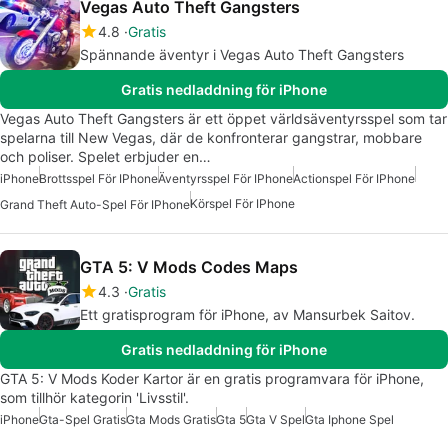
Vegas Auto Theft Gangsters
4.8
Gratis
Spännande äventyr i Vegas Auto Theft Gangsters
Gratis nedladdning för iPhone
Vegas Auto Theft Gangsters är ett öppet världsäventyrsspel som tar
spelarna till New Vegas, där de konfronterar gangstrar, mobbare
och poliser. Spelet erbjuder en…
iPhone
Brottsspel För IPhone
Äventyrsspel För IPhone
Actionspel För IPhone
Körspel För IPhone
Grand Theft Auto-Spel För IPhone
GTA 5: V Mods Codes Maps
4.3
Gratis
Ett gratisprogram för iPhone, av Mansurbek Saitov.
Gratis nedladdning för iPhone
GTA 5: V Mods Koder Kartor är en gratis programvara för iPhone,
som tillhör kategorin 'Livsstil'.
iPhone
Gta-Spel Gratis
Gta Mods Gratis
Gta 5
Gta V Spel
Gta Iphone Spel