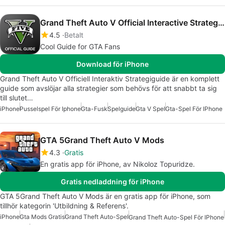
Grand Theft Auto V Official Interactive Strategy Guide
4.5
Betalt
Cool Guide for GTA Fans
Download för iPhone
Grand Theft Auto V Officiell Interaktiv Strategiguide är en komplett
guide som avslöjar alla strategier som behövs för att snabbt ta sig
till slutet…
iPhone
Pusselspel För Iphone
Gta-Fusk
Spelguide
Gta V Spel
Gta-Spel För IPhone
GTA 5Grand Theft Auto V Mods
4.3
Gratis
En gratis app för iPhone, av Nikoloz Topuridze.
Gratis nedladdning för iPhone
GTA 5Grand Theft Auto V Mods är en gratis app för iPhone, som
tillhör kategorin 'Utbildning & Referens'.
iPhone
Gta Mods Gratis
Grand Theft Auto-Spel
Grand Theft Auto-Spel För IPhone