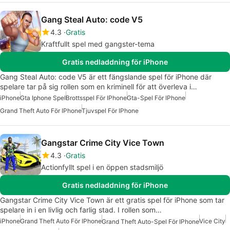
Gang Steal Auto: code V5
4.3
Gratis
Kraftfullt spel med gangster-tema
Gratis nedladdning för iPhone
Gang Steal Auto: code V5 är ett fängslande spel för iPhone där
spelare tar på sig rollen som en kriminell för att överleva i…
iPhone
Gta Iphone Spel
Brottsspel För IPhone
Gta-Spel För IPhone
Grand Theft Auto För IPhone
Tjuvspel För IPhone
Gangstar Crime City Vice Town
4.3
Gratis
Actionfyllt spel i en öppen stadsmiljö
Gratis nedladdning för iPhone
Gangstar Crime City Vice Town är ett gratis spel för iPhone som tar
spelare in i en livlig och farlig stad. I rollen som…
iPhone
Grand Theft Auto För IPhone
Vice City
Grand Theft Auto-Spel För IPhone