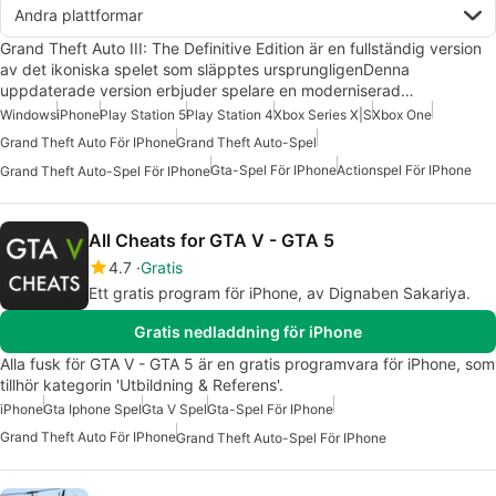
Andra plattformar
Grand Theft Auto III: The Definitive Edition är en fullständig version
av det ikoniska spelet som släpptes ursprungligenDenna
uppdaterade version erbjuder spelare en moderniserad…
Windows
iPhone
Play Station 5
Play Station 4
Xbox Series X|S
Xbox One
Grand Theft Auto För IPhone
Grand Theft Auto-Spel
Gta-Spel För IPhone
Actionspel För IPhone
Grand Theft Auto-Spel För IPhone
All Cheats for GTA V - GTA 5
4.7
Gratis
Ett gratis program för iPhone, av Dignaben Sakariya.
Gratis nedladdning för iPhone
Alla fusk för GTA V - GTA 5 är en gratis programvara för iPhone, som
tillhör kategorin 'Utbildning & Referens'.
iPhone
Gta Iphone Spel
Gta V Spel
Gta-Spel För IPhone
Grand Theft Auto För IPhone
Grand Theft Auto-Spel För IPhone