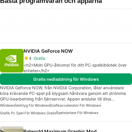
Bästa programvaran och apparna
NVIDIA GeForce NOW
4
Gratis
<h2>Moln GPU-åtkomst för ditt PC-spelbibliotek över
enheter</h2>
Gratis nedladdning för Windows
NVIDIA GeForce NOW, från NVIDIA Corporation, låter användare
köra krävande PC-spel på blygsam hårdvara genom att strömma
GPU-bearbetning från fjärrservrar. Appen ansluter till dina…
Windows
Verktyg För Windows
Grafikaccelerator För Windows
Spelstartare För Windows
Grafik Pc Spel För Windows Gratis
Palworld Maximum Graphic Mod