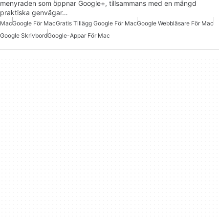
menyraden som öppnar Google+, tillsammans med en mängd
praktiska genvägar…
Mac
Google För Mac
Gratis Tillägg Google För Mac
Google Webbläsare För Mac
Google Skrivbord
Google-Appar För Mac