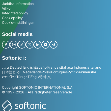
Juridisk information
Villkor
Integritetspolicy
Cookiepolicy
Cookie-inställningar
Social media
Softonic i:
عربي
Deutsch
English
Español
Français
Bahasa Indonesia
Italiano
日本語
한국어
Nederlands
Polski
Português
Русский
Svenska
ภาษาไทย
Türkçe
Tiếng Việt
中文
Copyright SOFTONIC INTERNATIONAL S.A.
© 1997-2026 - Alla rättigheter reserverade