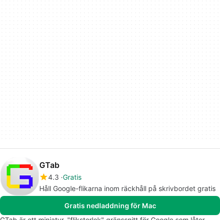
GTab
4.3
Gratis
Håll Google-flikarna inom räckhåll på skrivbordet gratis
Gratis nedladdning för Mac
GTab är ett miniatyr, "flikstorlek" gränssnitt för Google som låter