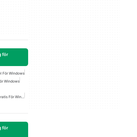
 för
el För Windows
För Windows
Förstapersonsskjutspel Gratis För Windows
 för