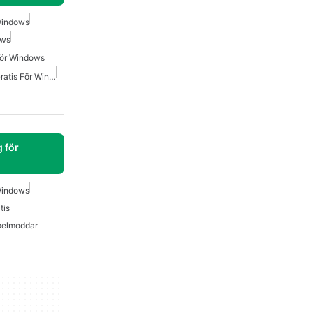
Windows
ows
För Windows
Förstapersonsskjutspel Gratis För Windows
 för
Windows
tis
pelmoddar