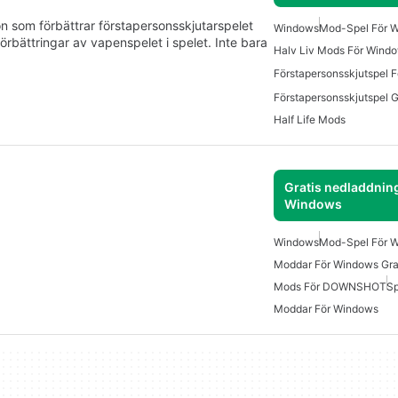
on som förbättrar förstapersonsskjutarspelet
Windows
Mod-Spel För 
örbättringar av vapenspelet i spelet. Inte bara
Halv Liv Mods För Wind
Förstapersonsskjutspel 
Half Life Mods
Gratis nedladdning
Windows
Windows
Mod-Spel För 
Moddar För Windows Gra
Mods För DOWNSHOT
S
Moddar För Windows