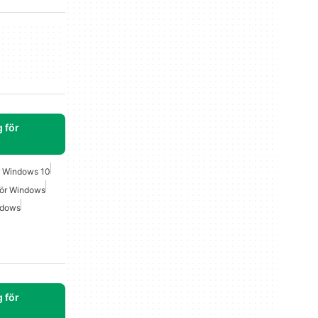
 för
r Windows 10
För Windows
ndows
 för