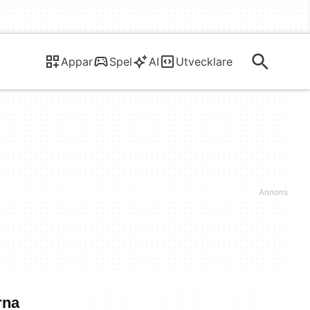
Appar
Spel
AI
Utvecklare
rna