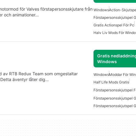
lmotormod för Valves förstapersonsskjutare från
Windows
Action-Skjutsp
r och animationer…
Förstapersonsskjutspel G
Gratis Actionspel För Pc
Halv Liv Mods För Wind
Gratis nedladdning
Windows
lad av RTB Redux Team som omgestaltar
Windows
Moddar För Win
 Detta äventyr låter dig…
Half Life Mods Gratis
Förstapersonsskjutspel 
Förstapersonsskjutspel G