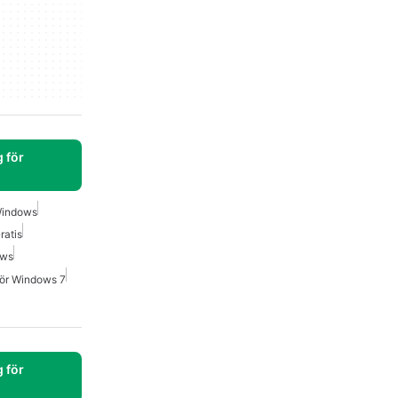
 för
Windows
ratis
ows
För Windows 7
 för