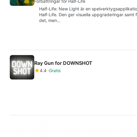
Förbättringar för Half-Life
Half-Life: New Light är en spelverktygsapplikati
Half-Life. Den ger visuella uppgraderingar samt f
det, men…
Ray Gun for DOWNSHOT
4.4
Gratis