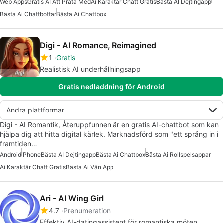
Web Apps
Gratis AI Att Prata Med
Ai Karaktär Chatt Gratis
Bästa AI Dejtingapp
Bästa Ai Chattbottar
Bästa Ai Chattbox
Digi - AI Romance, Reimagined
1
Gratis
Realistisk AI underhållningsapp
Gratis nedladdning för Android
Andra plattformar
Digi - AI Romantik, Återuppfunnen är en gratis AI-chattbot som kan
hjälpa dig att hitta digital kärlek. Marknadsförd som "ett språng in i
framtiden…
Android
iPhone
Bästa AI Dejtingapp
Bästa Ai Chattbox
Bästa Ai Rollspelsappar
Ai Karaktär Chatt Gratis
Bästa Ai Vän App
Ari - AI Wing Girl
4.7
Prenumeration
Effektiv AI-datingassistent för romantiska möten