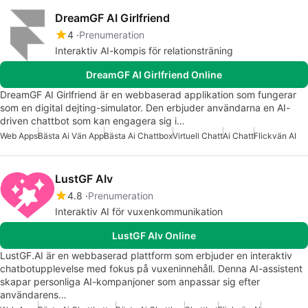
DreamGF AI Girlfriend
4
Prenumeration
Interaktiv AI-kompis för relationsträning
DreamGF AI Girlfriend Online
DreamGF AI Girlfriend är en webbaserad applikation som fungerar
som en digital dejting-simulator. Den erbjuder användarna en AI-
driven chattbot som kan engagera sig i…
Web Apps
Bästa Ai Vän App
Bästa Ai Chattbox
Virtuell Chatt
Ai Chatt
Flickvän AI
LustGF AIv
4.8
Prenumeration
Interaktiv AI för vuxenkommunikation
LustGF AIv Online
LustGF.AI är en webbaserad plattform som erbjuder en interaktiv
chatbotupplevelse med fokus på vuxeninnehåll. Denna AI-assistent
skapar personliga AI-kompanjoner som anpassar sig efter
användarens…