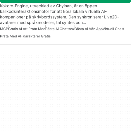
Kokoro-Engine, utvecklad av Chyinan, är en öppen
källkodsinteraktionsmotor för att köra lokala virtuella AI-
kompanjoner på skrivbordssystem. Den synkroniserar Live2D-
avatarer med språkmodeller, tal syntes och…
MCP
Gratis AI Att Prata Med
Bästa Ai Chattbox
Bästa Ai Vän App
Virtuell Chatt
Prata Med AI-Karaktärer Gratis