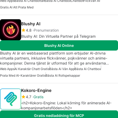
Web Apps
Bästa Ai Chattbottar
Bästa Ai Chattbox
Chattbot
Flickvän AI
Gratis AI Att Prata Med
Blushy AI
4.8
Prenumeration
Blushy AI: Din Virtuella Partner på Telegram
Blushy AI Online
Blushy AI är en webbaserad plattform som erbjuder AI-drivna
virtuella partners, inklusive flickvänner, pojkvänner och anime-
kompanjoner. Denna tjänst är utformad för att ge användarna…
Web Apps
Ai Karaktär Chatt Gratis
Bästa Ai Vän App
Bästa Ai Chattbox
Prata Med AI-Karaktärer Gratis
Bästa Ai Rollspelsappar
Kokoro-Engine
4.7
Gratis
<h2>Kokoro-Engine: Lokal körning för animerade AI-
kompanjonarbetsflöden</h2>
Gratis nedladdning för MCP