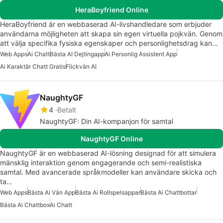
HeraBoyfriend Online
HeraBoyfriend är en webbaserad AI-livshandledare som erbjuder
användarna möjligheten att skapa sin egen virtuella pojkvän. Genom
att välja specifika fysiska egenskaper och personlighetsdrag kan…
Web Apps
Ai Chatt
Bästa AI Dejtingapp
Ai Personlig Assistent App
Ai Karaktär Chatt Gratis
Flickvän AI
NaughtyGF
4
Betalt
NaughtyGF: Din AI-kompanjon för samtal
NaughtyGF Online
NaughtyGF är en webbaserad AI-lösning designad för att simulera
mänsklig interaktion genom engagerande och semi-realistiska
samtal. Med avancerade språkmodeller kan användare skicka och
ta…
Web Apps
Bästa Ai Vän App
Bästa Ai Rollspelsappar
Bästa Ai Chattbottar
Bästa Ai Chattbox
Ai Chatt