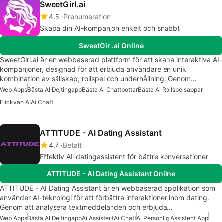
SweetGirl.ai
4.5
Prenumeration
Skapa din AI-kompanjon enkelt och snabbt
SweetGirl.ai Online
SweetGirl.ai är en webbaserad plattform för att skapa interaktiva AI-
kompanjoner, designad för att erbjuda användare en unik
kombination av sällskap, rollspel och underhållning. Genom…
Web Apps
Bästa AI Dejtingapp
Bästa Ai Chattbottar
Bästa Ai Rollspelsappar
Flickvän AI
Ai Chatt
ATTITUDE - AI Dating Assistant
4.7
Betalt
Effektiv AI-datingassistent för bättre konversationer
ATTITUDE - AI Dating Assistant Online
ATTITUDE - AI Dating Assistant är en webbaserad applikation som
använder AI-teknologi för att förbättra interaktioner inom dating.
Genom att analysera textmeddelanden och erbjuda…
Web Apps
Bästa AI Dejtingapp
Ai Assistent
Ai Chatt
Ai Personlig Assistent App