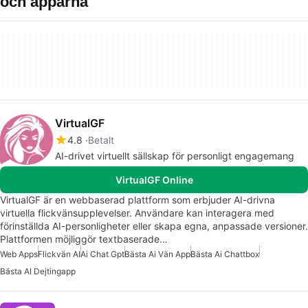
och apparna
VirtualGF
4.8
Betalt
AI-drivet virtuellt sällskap för personligt engagemang
VirtualGF Online
VirtualGF är en webbaserad plattform som erbjuder AI-drivna
virtuella flickvänsupplevelser. Användare kan interagera med
förinställda AI-personligheter eller skapa egna, anpassade versioner.
Plattformen möjliggör textbaserade…
Web Apps
Flickvän AI
Ai Chat Gpt
Bästa Ai Vän App
Bästa Ai Chattbox
Bästa AI Dejtingapp