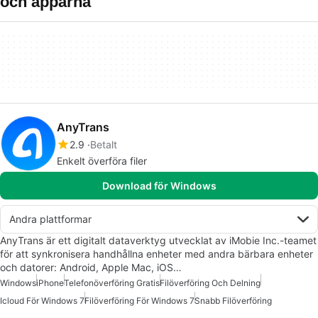
och apparna
AnyTrans
2.9
Betalt
Enkelt överföra filer
Download för Windows
Andra plattformar
AnyTrans är ett digitalt dataverktyg utvecklat av iMobie Inc.-teamet
för att synkronisera handhållna enheter med andra bärbara enheter
och datorer: Android, Apple Mac, iOS…
Windows
iPhone
Telefonöverföring Gratis
Filöverföring Och Delning
Icloud För Windows 7
Filöverföring För Windows 7
Snabb Filöverföring