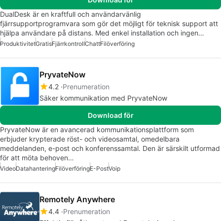
DualDesk är en kraftfull och användarvänlig
fjärrsupportprogramvara som gör det möjligt för teknisk support att
hjälpa användare på distans. Med enkel installation och ingen…
Produktivitet
Gratis
Fjärrkontroll
Chatt
Filöverföring
PryvateNow
4.2
Prenumeration
Säker kommunikation med PryvateNow
Download för
PryvateNow är en avancerad kommunikationsplattform som
erbjuder krypterade röst- och videosamtal, omedelbara
meddelanden, e-post och konferenssamtal. Den är särskilt utformad
för att möta behoven…
Video
Datahantering
Filöverföring
E-Post
Voip
Remotely Anywhere
4.4
Prenumeration