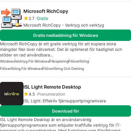
Microsoft RichCopy
2.7
Gratis
Microsoft RichCopy - Verktyg och verktyg
Gratis nedladdning för Windows
Microsoft RichCopy är ett gratis verktyg för att kopiera stora
mängder filer över nätverket. Det är optimerat för hastighet och
stöder en rad användbara…
Windows
Verktyg För Windows
Filkopiering
Filöverföring
Filöverföring För Windows
Filöverföring Och Delning
ISL Light Remote Desktop
4.5
Prenumeration
ISL Light: Effektiv fjärrsupportprogramvara
Download för
ISL Light Remote Desktop är en användarvänlig
fjärrsupportprogramvara som erbjuder kraftfulla verktyg för IT-
personal och supporttekniker. Med funktioner som fjärråtkomst,