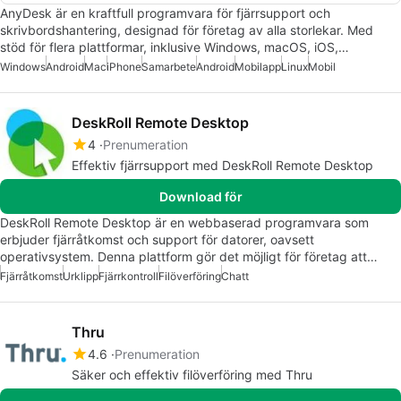
AnyDesk är en kraftfull programvara för fjärrsupport och
skrivbordshantering, designad för företag av alla storlekar. Med
stöd för flera plattformar, inklusive Windows, macOS, iOS,…
Windows
Android
Mac
iPhone
Samarbete
Android
Mobilapp
Linux
Mobil
DeskRoll Remote Desktop
4
Prenumeration
Effektiv fjärrsupport med DeskRoll Remote Desktop
Download för
DeskRoll Remote Desktop är en webbaserad programvara som
erbjuder fjärråtkomst och support för datorer, oavsett
operativsystem. Denna plattform gör det möjligt för företag att…
Fjärråtkomst
Urklipp
Fjärrkontroll
Filöverföring
Chatt
Thru
4.6
Prenumeration
Säker och effektiv filöverföring med Thru