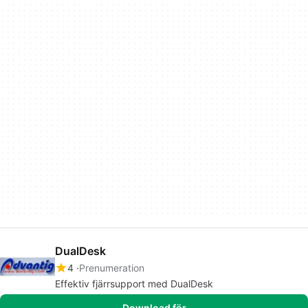
DualDesk
4
Prenumeration
Effektiv fjärrsupport med DualDesk
Download för