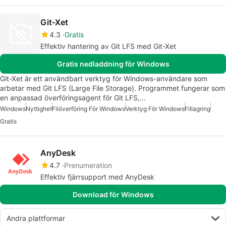
Git-Xet
4.3
Gratis
Effektiv hantering av Git LFS med Git-Xet
Gratis nedladdning för Windows
Git-Xet är ett användbart verktyg för Windows-användare som
arbetar med Git LFS (Large File Storage). Programmet fungerar som
en anpassad överföringsagent för Git LFS,…
Windows
Nyttighet
Filöverföring För Windows
Verktyg För Windows
Fillagring
Gratis
AnyDesk
4.7
Prenumeration
Effektiv fjärrsupport med AnyDesk
Download för Windows
Andra plattformar