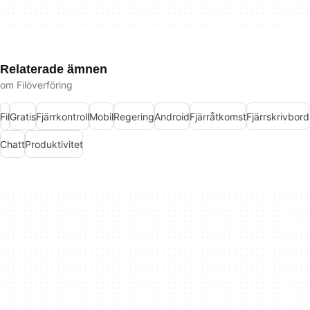
Relaterade ämnen
om Filöverföring
Fil
Gratis
Fjärrkontroll
Mobil
Regering
Android
Fjärråtkomst
Fjärrskrivbord
Chatt
Produktivitet