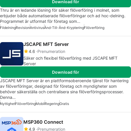
Download för
Thru är en ledande lösning för säker filöverföring i molnet, som
erbjuder både automatiserade filöverföringar och ad hoc-delning.
Programmet är utformat för företag som…
Fildelning
Revision
Antivirus
Änd-Till-Änd-Kryptering
Filöverföring
JSCAPE MFT Server
4.6
Prenumeration
Säker och flexibel filöverföring med JSCAPE MFT
Server
Download för
JSCAPE MFT Server är en plattformsoberoende tjänst för hantering
av filöverföringar, designad för företag och myndigheter som
behöver säkerställa och centralisera sina filöverföringsprocesser.
Denna…
Nyttighet
Filöverföring
Mobil
Regering
Gratis
MSP360 Connect
4.9
Prenumeration