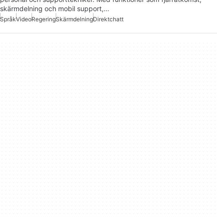
skärmdelning och mobil support,…
Språk
Video
Regering
Skärmdelning
Direktchatt