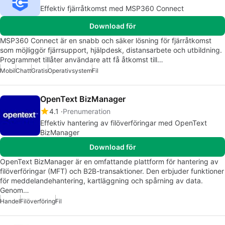
Effektiv fjärråtkomst med MSP360 Connect
Download för
MSP360 Connect är en snabb och säker lösning för fjärråtkomst
som möjliggör fjärrsupport, hjälpdesk, distansarbete och utbildning.
Programmet tillåter användare att få åtkomst till…
Mobil
Chatt
Gratis
Operativsystem
Fil
OpenText BizManager
4.1
Prenumeration
Effektiv hantering av filöverföringar med OpenText
BizManager
Download för
OpenText BizManager är en omfattande plattform för hantering av
filöverföringar (MFT) och B2B-transaktioner. Den erbjuder funktioner
för meddelandehantering, kartläggning och spårning av data.
Genom…
Handel
Filöverföring
Fil