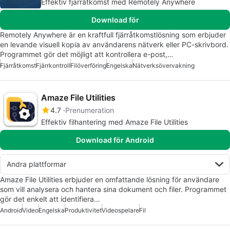
Effektiv fjärråtkomst med Remotely Anywhere
Download för
Remotely Anywhere är en kraftfull fjärråtkomstlösning som erbjuder
en levande visuell kopia av användarens nätverk eller PC-skrivbord.
Programmet gör det möjligt att kontrollera e-post,…
Fjärråtkomst
Fjärrkontroll
Filöverföring
Engelska
Nätverksövervakning
Amaze File Utilities
4.7
Prenumeration
Effektiv filhantering med Amaze File Utilities
Download för Android
Andra plattformar
Amaze File Utilities erbjuder en omfattande lösning för användare
som vill analysera och hantera sina dokument och filer. Programmet
gör det enkelt att identifiera…
Android
Video
Engelska
Produktivitet
Videospelare
Fil