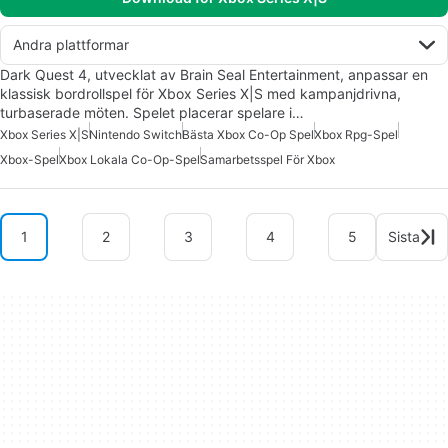
Andra plattformar
Dark Quest 4, utvecklat av Brain Seal Entertainment, anpassar en
klassisk bordrollspel för Xbox Series X|S med kampanjdrivna,
turbaserade möten. Spelet placerar spelare i…
Xbox Series X|S
Nintendo Switch
Bästa Xbox Co-Op Spel
Xbox Rpg-Spel
Xbox-Spel
Xbox Lokala Co-Op-Spel
Samarbetsspel För Xbox
1
2
3
4
5
Sista