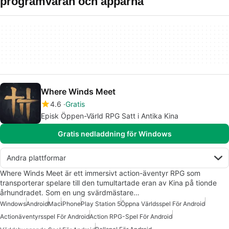
programvaran och apparna
Where Winds Meet
4.6
Gratis
Episk Öppen-Värld RPG Satt i Antika Kina
Gratis nedladdning för Windows
Andra plattformar
Where Winds Meet är ett immersivt action-äventyr RPG som
transporterar spelare till den tumultartade eran av Kina på tionde
århundradet. Som en ung svärdmästare…
Windows
Android
Mac
iPhone
Play Station 5
Öppna Världsspel För Android
Actionäventyrsspel För Android
Action RPG-Spel För Android