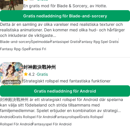
En gratis mod för Blade & Sorcery, av Hotte.
Gratis nedladdning för Blade-and-sorcery
Detta är en samling av olika varelser med realistiska texturer och
realistiska animationer. Den kommer med olika hud- och hårfärger
och inkluderar de viktigaste…
Blade-and-sorcery
Spelmoddar
Fantasispel Gratis
Fantasy Rpg Spel Gratis
Fantasy Rpg-Spel
Fantasi Fri
封神殿決戰神州
4.2
Gratis
Strategiskt rollspel med fantastiska funktioner
Gratis nedladdning för Android
封神殿決戰神州 är ett strategiskt rollspel för Android där spelarna
kan välja sitt födelseland och strida tillsammans med
familjemedlemmar. Spelet erbjuder en kombination av strategi…
Android
Gratis Rollspel För Android
Fantasyrollspel
Gratis Rollspel
Rollspel För Android
Fantasyspel För Android