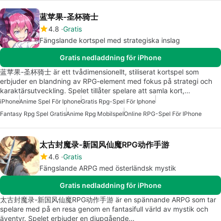
蓝苹果-圣杯骑士
4.8
Gratis
Fängslande kortspel med strategiska inslag
Gratis nedladdning för iPhone
蓝苹果-圣杯骑士 är ett tvådimensionellt, stiliserat kortspel som
erbjuder en blandning av RPG-element med fokus på strategi och
karaktärsutveckling. Spelet tillåter spelare att samla kort,…
iPhone
Anime Spel För Iphone
Gratis Rpg-Spel För Iphone
Fantasy Rpg Spel Gratis
Anime Rpg Mobilspel
Online RPG-Spel För IPhone
太古封魔录-新国风仙魔RPG动作手游
4.6
Gratis
Fängslande ARPG med österländsk mystik
Gratis nedladdning för iPhone
太古封魔录-新国风仙魔RPG动作手游 är en spännande ARPG som tar
spelare med på en resa genom en fantasifull värld av mystik och
äventyr. Spelet erbjuder en djupgående…