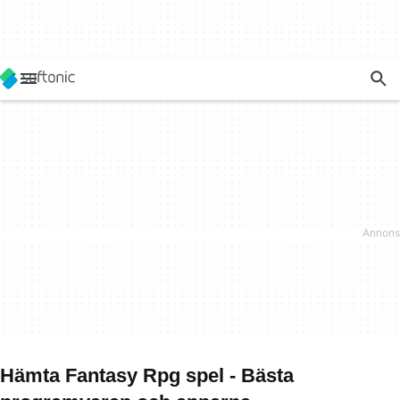
Hämta Fantasy Rpg spel - Bästa