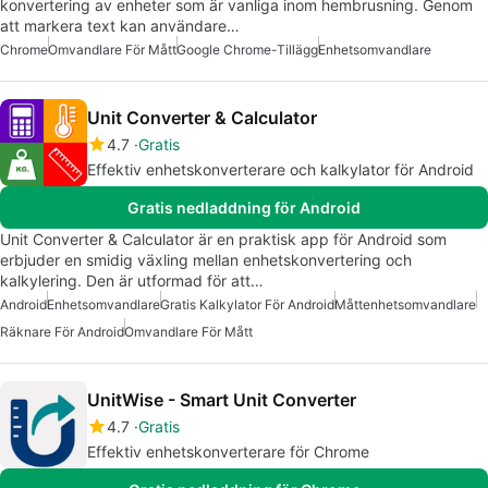
konvertering av enheter som är vanliga inom hembrusning. Genom
att markera text kan användare…
Chrome
Omvandlare För Mått
Google Chrome-Tillägg
Enhetsomvandlare
Unit Converter & Calculator
4.7
Gratis
Effektiv enhetskonverterare och kalkylator för Android
Gratis nedladdning för Android
Unit Converter & Calculator är en praktisk app för Android som
erbjuder en smidig växling mellan enhetskonvertering och
kalkylering. Den är utformad för att…
Android
Enhetsomvandlare
Gratis Kalkylator För Android
Måttenhetsomvandlare
Räknare För Android
Omvandlare För Mått
UnitWise - Smart Unit Converter
4.7
Gratis
Effektiv enhetskonverterare för Chrome