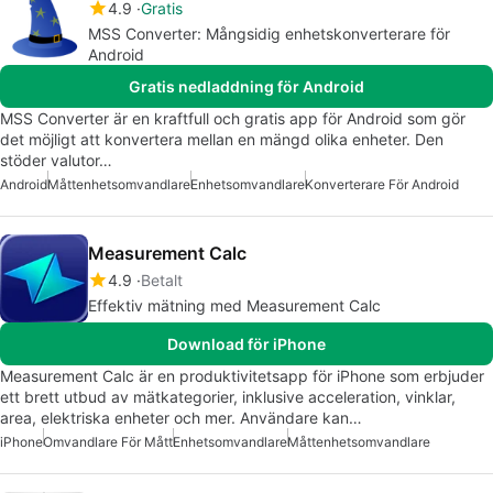
4.9
Gratis
MSS Converter: Mångsidig enhetskonverterare för
Android
Gratis nedladdning för Android
MSS Converter är en kraftfull och gratis app för Android som gör
det möjligt att konvertera mellan en mängd olika enheter. Den
stöder valutor…
Android
Måttenhetsomvandlare
Enhetsomvandlare
Konverterare För Android
Measurement Calc
4.9
Betalt
Effektiv mätning med Measurement Calc
Download för iPhone
Measurement Calc är en produktivitetsapp för iPhone som erbjuder
ett brett utbud av mätkategorier, inklusive acceleration, vinklar,
area, elektriska enheter och mer. Användare kan…
iPhone
Omvandlare För Mått
Enhetsomvandlare
Måttenhetsomvandlare