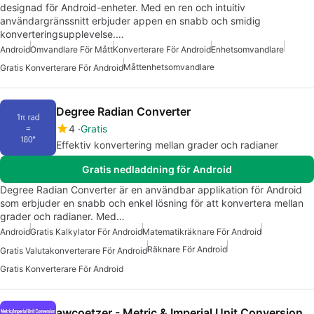
designad för Android-enheter. Med en ren och intuitiv
användargränssnitt erbjuder appen en snabb och smidig
konverteringsupplevelse.…
Android
Omvandlare För Mått
Konverterare För Android
Enhetsomvandlare
Måttenhetsomvandlare
Gratis Konverterare För Android
Degree Radian Converter
4
Gratis
Effektiv konvertering mellan grader och radianer
Gratis nedladdning för Android
Degree Radian Converter är en användbar applikation för Android
som erbjuder en snabb och enkel lösning för att konvertera mellan
grader och radianer. Med…
Android
Gratis Kalkylator För Android
Matematikräknare För Android
Räknare För Android
Gratis Valutakonverterare För Android
Gratis Konverterare För Android
awcoetzer - Metric & Imperial Unit Conversion