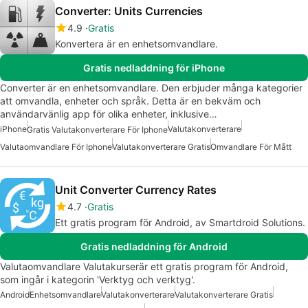
Converter: Units Currencies
4.9
Gratis
Konvertera är en enhetsomvandlare.
Gratis nedladdning för iPhone
Converter är en enhetsomvandlare. Den erbjuder många kategorier
att omvandla, enheter och språk. Detta är en bekväm och
användarvänlig app för olika enheter, inklusive…
iPhone
Valutakonverterare
Gratis Valutakonverterare För Iphone
Valutaomvandlare För Iphone
Valutakonverterare Gratis
Omvandlare För Mått
Unit Converter Currency Rates
4.7
Gratis
Ett gratis program för Android, av Smartdroid Solutions.
Gratis nedladdning för Android
Valutaomvandlare Valutakurserär ett gratis program för Android,
som ingår i kategorin 'Verktyg och verktyg'.
Android
Enhetsomvandlare
Valutakonverterare
Valutakonverterare Gratis