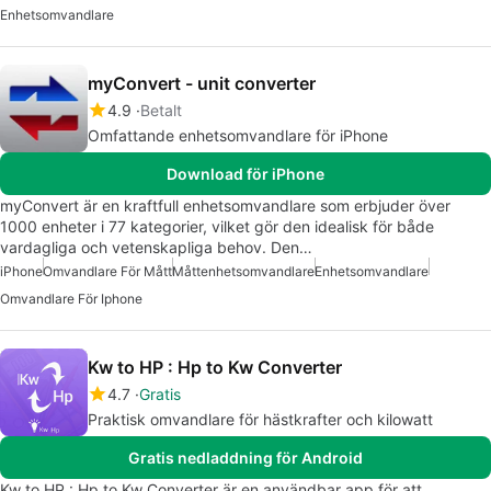
Enhetsomvandlare
myConvert - unit converter
4.9
Betalt
Omfattande enhetsomvandlare för iPhone
Download för iPhone
myConvert är en kraftfull enhetsomvandlare som erbjuder över
1000 enheter i 77 kategorier, vilket gör den idealisk för både
vardagliga och vetenskapliga behov. Den…
iPhone
Omvandlare För Mått
Måttenhetsomvandlare
Enhetsomvandlare
Omvandlare För Iphone
Kw to HP : Hp to Kw Converter
4.7
Gratis
Praktisk omvandlare för hästkrafter och kilowatt
Gratis nedladdning för Android
Kw to HP : Hp to Kw Converter är en användbar app för att