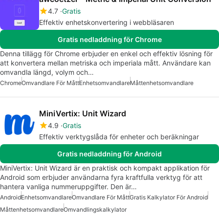
4.7
Gratis
Effektiv enhetskonvertering i webbläsaren
Gratis nedladdning för Chrome
Denna tillägg för Chrome erbjuder en enkel och effektiv lösning för
att konvertera mellan metriska och imperiala mått. Användare kan
omvandla längd, volym och…
Chrome
Omvandlare För Mått
Enhetsomvandlare
Måttenhetsomvandlare
MiniVertix: Unit Wizard
4.9
Gratis
Effektiv verktygslåda för enheter och beräkningar
Gratis nedladdning för Android
MiniVertix: Unit Wizard är en praktisk och kompakt applikation för
Android som erbjuder användarna fyra kraftfulla verktyg för att
hantera vanliga nummeruppgifter. Den är…
Android
Enhetsomvandlare
Omvandlare För Mått
Gratis Kalkylator För Android
Måttenhetsomvandlare
Omvandlingskalkylator