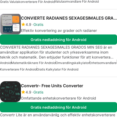
Valutaomvandlare För Android
Gratis Valutakonverterare För Android
CONVIERTE RADIANES SEXAGESIMALES GRADOS MIN SEG
4.9
Gratis
Effektiv konvertering av grader och radianer
Gratis nedladdning för Android
CONVIERTE RADIANES SEXAGESIMALES GRADOS MIN SEG är en
användbar applikation för studenter och yrkesverksamma inom
teknik och matematik. Den erbjuder funktioner för att konvertera…
Android
Matematikräknare För Android
Omvandlingskalkylator
Enhetsomvandlare
Konverterare För Android
Gratis Kalkylator För Android
Convertr- Free Units Converter
4.9
Gratis
Omfattande enhetskonverterare för Android
Gratis nedladdning för Android
Convertr Lite är en användarvänlig och effektiv enhetskonverterare