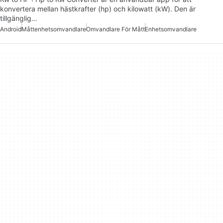
konvertera mellan hästkrafter (hp) och kilowatt (kW). Den är
tillgänglig…
Android
Måttenhetsomvandlare
Omvandlare För Mått
Enhetsomvandlare