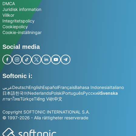
DMCA
Juridisk information
Villkor
Integritetspolicy
Cookiepolicy
Cookie-inställningar
Social media
Softonic i:
عربي
Deutsch
English
Español
Français
Bahasa Indonesia
Italiano
日本語
한국어
Nederlands
Polski
Português
Русский
Svenska
ภาษาไทย
Türkçe
Tiếng Việt
中文
Copyright SOFTONIC INTERNATIONAL S.A.
© 1997-2026 - Alla rättigheter reserverade