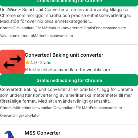
Gratis nedladdning för Chrome
UnitWise – Smart Unit Converter är en användarvänlig tillägg för
Chrome som möjliggör snabba och precisa enhetskonverteringar.
Med stöd för över nio olika enhetskategorier,…
Chrome
Omvandlare För Mått
Valutakonverterare Gratis
Enhetsomvandlare
Valutakonverterare
Måttenhetsomvandlare
Converted! Baking unit converter
4.9
Gratis
Effektiv enhetsomvandlare för webbläsare
Gratis nedladdning för Chrome
Converted! Baking unit converter är en praktisk tillägg för Chrome
som underlättar konvertering av amerikanska måttenheter till mer
förståeliga format. Med ett användarvänligt gränssnitt…
Chrome
Måttenhetsomvandlare
Omvandlare För Mått
Enhetsomvandlare
Omvandlingskalkylator
MSS Converter