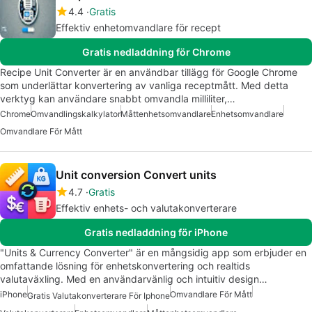
4.4
Gratis
Effektiv enhetomvandlare för recept
Gratis nedladdning för Chrome
Recipe Unit Converter är en användbar tillägg för Google Chrome
som underlättar konvertering av vanliga receptmått. Med detta
verktyg kan användare snabbt omvandla milliliter,…
Chrome
Omvandlingskalkylator
Måttenhetsomvandlare
Enhetsomvandlare
Omvandlare För Mått
Unit conversion Convert units
4.7
Gratis
Effektiv enhets- och valutakonverterare
Gratis nedladdning för iPhone
"Units & Currency Converter" är en mångsidig app som erbjuder en
omfattande lösning för enhetskonvertering och realtids
valutaväxling. Med en användarvänlig och intuitiv design…
iPhone
Omvandlare För Mått
Gratis Valutakonverterare För Iphone