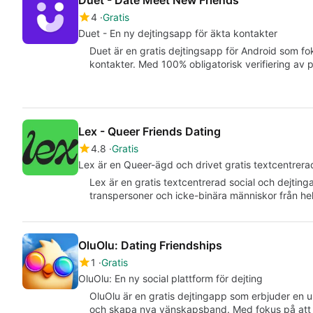
Duet - Date Meet New Friends
4
Gratis
Duet - En ny dejtingsapp för äkta kontakter
Duet är en gratis dejtingsapp för Android som fo
kontakter. Med 100% obligatorisk verifiering av p
Lex - Queer Friends Dating
4.8
Gratis
Lex är en Queer-ägd och drivet gratis textcentrera
Lex är en gratis textcentrerad social och dejtinga
transpersoner och icke-binära människor från he
OluOlu: Dating Friendships
1
Gratis
OluOlu: En ny social plattform för dejting
OluOlu är en gratis dejtingapp som erbjuder en u
och skapa nya vänskapsband. Med fokus på att