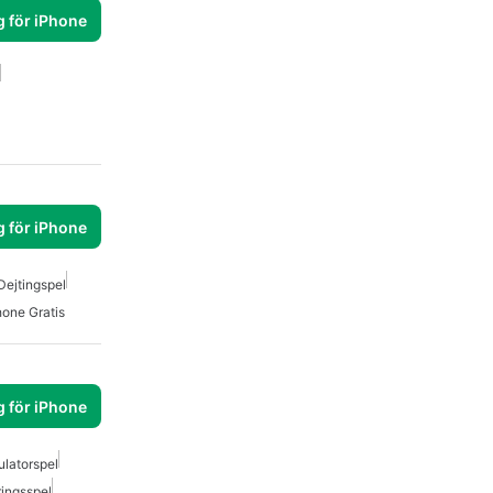
g för iPhone
g för iPhone
Dejtingspel
hone Gratis
g för iPhone
ulatorspel
ringsspel