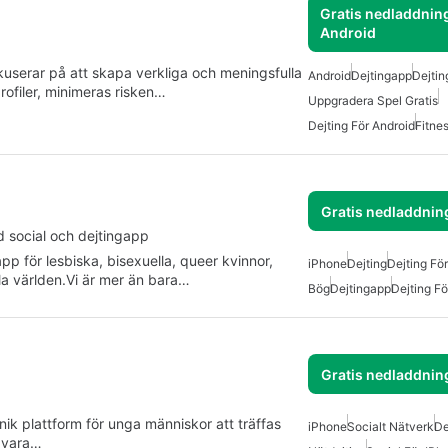
Gratis nedladdning
Android
kuserar på att skapa verkliga och meningsfulla
Android
Dejtingapp
Dejtin
rofiler, minimeras risken…
Uppgradera Spel Gratis
Dejting För Android
Fitne
Gratis nedladdnin
d social och dejtingapp
pp för lesbiska, bisexuella, queer kvinnor,
iPhone
Dejting
Dejting För
la världen.Vi är mer än bara…
Bög
Dejtingapp
Dejting Fö
Gratis nedladdnin
nik plattform för unga människor att träffas
iPhone
Socialt Nätverk
De
 vara…