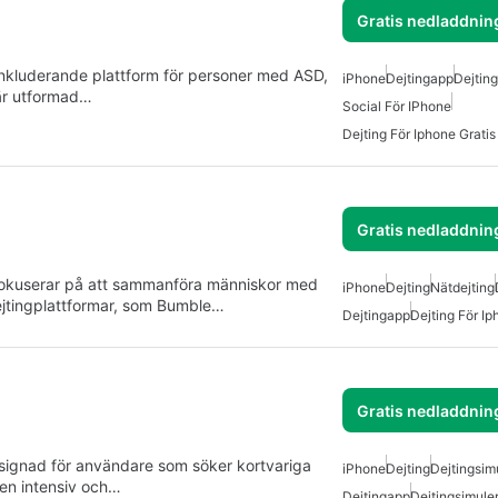
Gratis nedladdnin
 inkluderande plattform för personer med ASD,
iPhone
Dejtingapp
Dejting
är utformad…
Social För IPhone
Dejting För Iphone Gratis
Gratis nedladdnin
 fokuserar på att sammanföra människor med
iPhone
Dejting
Nätdejting
dejtingplattformar, som Bumble…
Dejtingapp
Dejting För Ip
Gratis nedladdnin
ignad för användare som söker kortvariga
iPhone
Dejting
Dejtingsim
 en intensiv och…
Dejtingapp
Dejtingsimule