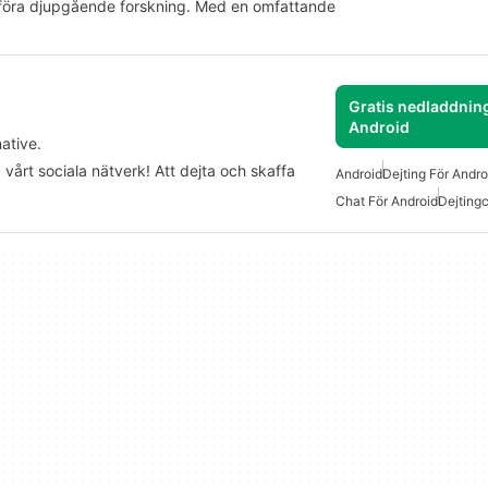
mföra djupgående forskning. Med en omfattande
Gratis nedladdning
Android
ative.
vårt sociala nätverk! Att dejta och skaffa
Android
Dejting För Andro
Chat För Android
Dejtingc