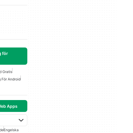
 för
d Gratis
g För Android
Web Apps
de
Engelska