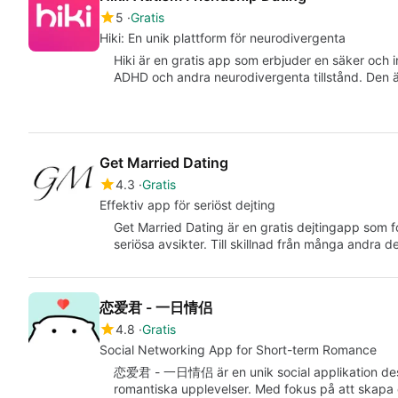
5
Gratis
Hiki: En unik plattform för neurodivergenta
Hiki är en gratis app som erbjuder en säker och
ADHD och andra neurodivergenta tillstånd. Den 
Get Married Dating
4.3
Gratis
Effektiv app för seriöst dejting
Get Married Dating är en gratis dejtingapp som
seriösa avsikter. Till skillnad från många andra 
恋爱君 - 一日情侣
4.8
Gratis
Social Networking App for Short-term Romance
恋爱君 - 一日情侣 är en unik social applikation des
romantiska upplevelser. Med fokus på att skapa