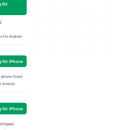
 för
g
ss För Android
g för iPhone
 Iphone Gratis
r Android
g för iPhone
jtingapp