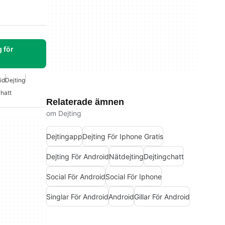
 för
id
Dejting
hatt
Relaterade ämnen
om Dejting
Dejtingapp
Dejting För Iphone Gratis
Dejting För Android
Nätdejting
Dejtingchatt
Social För Android
Social För Iphone
Singlar För Android
Android
Gillar För Android