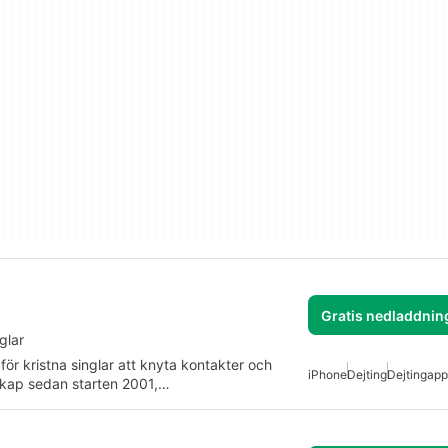
Gratis nedladdnin
glar
 för kristna singlar att knyta kontakter och
iPhone
Dejting
Dejtingapp
skap sedan starten 2001,…