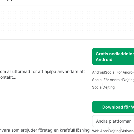
Gratis nedladdning
Android
som är utformad för att hjälpa användare att
Android
Social För Androi
kontakt…
Social För Android
Dejtin
Social
Dejting
Download för 
Andra plattformar
ara som erbjuder företag en kraftfull lösning
Web Apps
Dejting
Skrivan