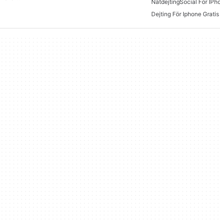
Nätdejting
Social För IPh
Dejting För Iphone Gratis