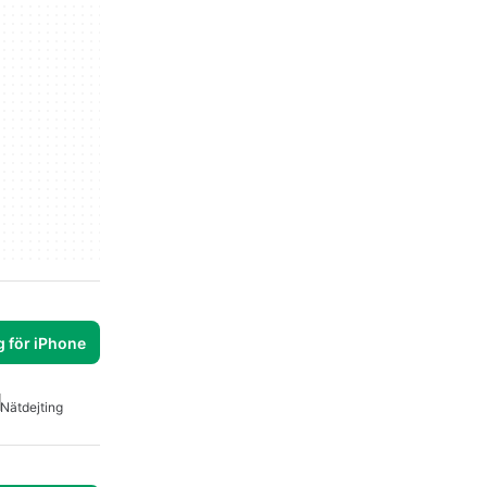
g för iPhone
Nätdejting