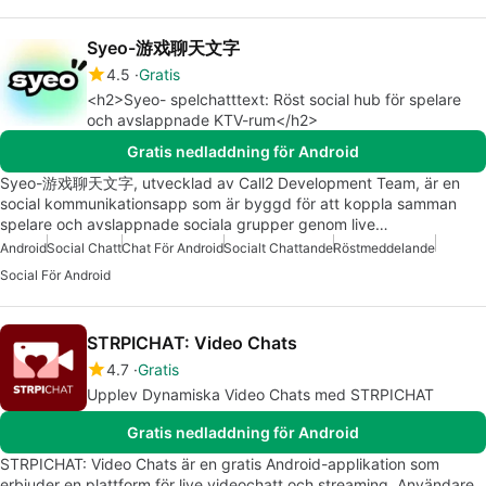
Syeo-游戏聊天文字
4.5
Gratis
<h2>Syeo- spelchatttext: Röst social hub för spelare
och avslappnade KTV-rum</h2>
Gratis nedladdning för Android
Syeo-游戏聊天文字, utvecklad av Call2 Development Team, är en
social kommunikationsapp som är byggd för att koppla samman
spelare och avslappnade sociala grupper genom live…
Android
Social Chatt
Chat För Android
Socialt Chattande
Röstmeddelande
Social För Android
STRPICHAT: Video Chats
4.7
Gratis
Upplev Dynamiska Video Chats med STRPICHAT
Gratis nedladdning för Android
STRPICHAT: Video Chats är en gratis Android-applikation som
erbjuder en plattform för live videochatt och streaming. Användare