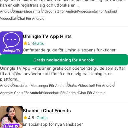
kan enkelt registrera sig och utforska en…
Android
Gruppvideosamtal
Videochatt För Android
Videosamtal För Android
Videochatt
Chat För Android
Umingle TV App Hints
5
Gratis
Omfattande guide för Umingle-appens funktioner
Gratis nedladdning för Android
Umingle TV App Hints är en gratis och oberoende guide som syftar
till att hjälpa användare att förstå och navigera i Umingle, en
plattform…
Android
Gratis Videochatt För Android
Omedelbar Messenger För Android
Anonym Chatt För Android
Videochatt För Android
Chat För Android
Bhabhi ji Chat Friends
4.8
Gratis
En social app för nya vänskaper