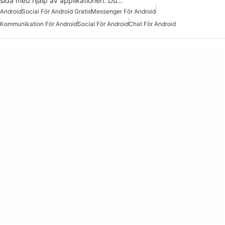
sida med hjälp av applikationen. Du…
Android
Social För Android Gratis
Messenger För Android
Kommunikation För Android
Social För Android
Chat För Android