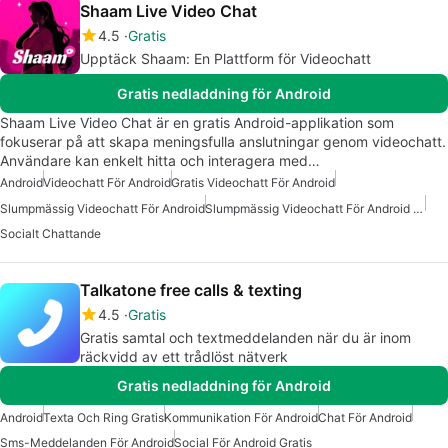
Shaam Live Video Chat
4.5
Gratis
Upptäck Shaam: En Plattform för Videochatt
Gratis nedladdning för Android
Shaam Live Video Chat är en gratis Android-applikation som
fokuserar på att skapa meningsfulla anslutningar genom videochatt.
Användare kan enkelt hitta och interagera med…
Android
Videochatt För Android
Gratis Videochatt För Android
Slumpmässig Videochatt För Android
Slumpmässig Videochatt För Android Gratis
Socialt Chattande
Talkatone free calls & texting
4.5
Gratis
Gratis samtal och textmeddelanden när du är inom
räckvidd av ett trådlöst nätverk
Gratis nedladdning för Android
Android
Texta Och Ring Gratis
Kommunikation För Android
Chat För Android
Sms-Meddelanden För Android
Social För Android Gratis