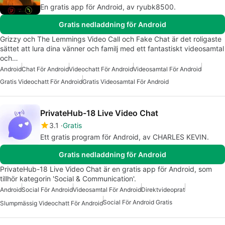
En gratis app för Android, av ryubk8500.
Gratis nedladdning för Android
Grizzy och The Lemmings Video Call och Fake Chat är det roligaste
sättet att lura dina vänner och familj med ett fantastiskt videosamtal
och…
Android
Chat För Android
Videochatt För Android
Videosamtal För Android
Gratis Videochatt För Android
Gratis Videosamtal För Android
PrivateHub-18 Live Video Chat
3.1
Gratis
Ett gratis program för Android, av CHARLES KEVIN.
Gratis nedladdning för Android
PrivateHub-18 Live Video Chat är en gratis app för Android, som
tillhör kategorin 'Social & Communication'.
Android
Social För Android
Videosamtal För Android
Direktvideoprat
Social För Android Gratis
Slumpmässig Videochatt För Android