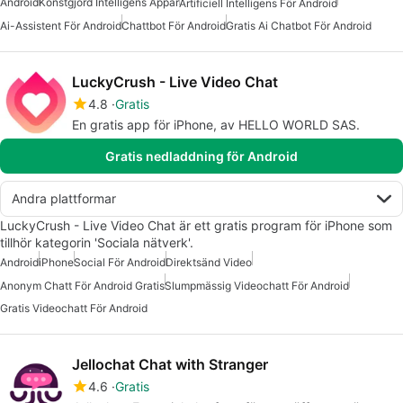
Android
Konstgjord Intelligens Appar
Artificiell Intelligens För Android
Ai-Assistent För Android
Chattbot För Android
Gratis Ai Chatbot För Android
LuckyCrush - Live Video Chat
4.8
Gratis
En gratis app för iPhone, av HELLO WORLD SAS.
Gratis nedladdning för Android
Andra plattformar
LuckyCrush - Live Video Chat är ett gratis program för iPhone som
tillhör kategorin 'Sociala nätverk'.
Android
iPhone
Social För Android
Direktsänd Video
Anonym Chatt För Android Gratis
Slumpmässig Videochatt För Android
Gratis Videochatt För Android
Jellochat Chat with Stranger
4.6
Gratis