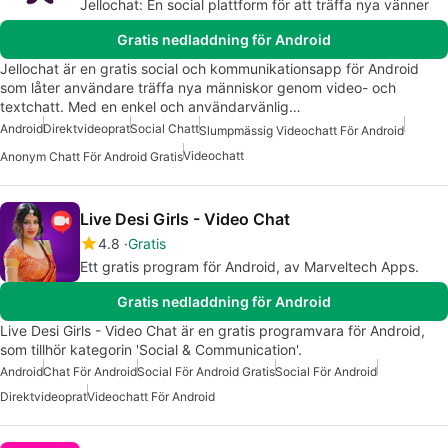
Jellochat: En social plattform för att träffa nya vänner
Gratis nedladdning för Android
Jellochat är en gratis social och kommunikationsapp för Android
som låter användare träffa nya människor genom video- och
textchatt. Med en enkel och användarvänlig…
Android
Direktvideoprat
Social Chatt
Slumpmässig Videochatt För Android
Videochatt
Anonym Chatt För Android Gratis
Live Desi Girls - Video Chat
4.8
Gratis
Ett gratis program för Android, av Marveltech Apps.
Gratis nedladdning för Android
Live Desi Girls - Video Chat är en gratis programvara för Android,
som tillhör kategorin 'Social & Communication'.
Android
Chat För Android
Social För Android Gratis
Social För Android
Direktvideoprat
Videochatt För Android