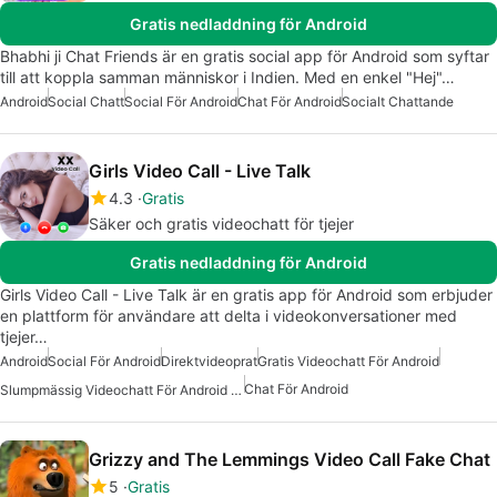
Gratis nedladdning för Android
Bhabhi ji Chat Friends är en gratis social app för Android som syftar
till att koppla samman människor i Indien. Med en enkel "Hej"…
Android
Social Chatt
Social För Android
Chat För Android
Socialt Chattande
Girls Video Call - Live Talk
4.3
Gratis
Säker och gratis videochatt för tjejer
Gratis nedladdning för Android
Girls Video Call - Live Talk är en gratis app för Android som erbjuder
en plattform för användare att delta i videokonversationer med
tjejer…
Android
Social För Android
Direktvideoprat
Gratis Videochatt För Android
Chat För Android
Slumpmässig Videochatt För Android Gratis
Grizzy and The Lemmings Video Call Fake Chat
5
Gratis