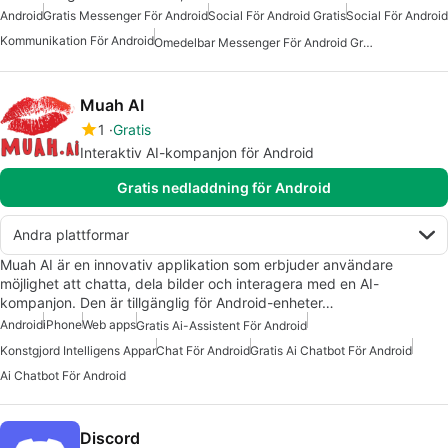
Android
Gratis Messenger För Android
Social För Android Gratis
Social För Android
Kommunikation För Android
Omedelbar Messenger För Android Gratis
Muah AI
1
Gratis
Interaktiv AI-kompanjon för Android
Gratis nedladdning för Android
Andra plattformar
Muah AI är en innovativ applikation som erbjuder användare
möjlighet att chatta, dela bilder och interagera med en AI-
kompanjon. Den är tillgänglig för Android-enheter…
Android
iPhone
Web apps
Gratis Ai-Assistent För Android
Konstgjord Intelligens Appar
Chat För Android
Gratis Ai Chatbot För Android
Ai Chatbot För Android
Discord