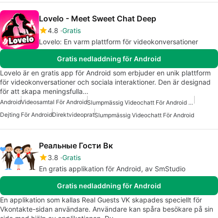
Lovelo - Meet Sweet Chat Deep
4.8
Gratis
Lovelo: En varm plattform för videokonversationer
Gratis nedladdning för Android
Lovelo är en gratis app för Android som erbjuder en unik plattform
för videokonversationer och sociala interaktioner. Den är designad
för att skapa meningsfulla…
Android
Videosamtal För Android
Slumpmässig Videochatt För Android Gratis
Dejting För Android
Direktvideoprat
Slumpmässig Videochatt För Android
Реальные Гости Вк
3.8
Gratis
En gratis applikation för Android, av SmStudio
Gratis nedladdning för Android
En applikation som kallas Real Guests VK skapades speciellt för
Vkontakte-sidan användare. Användare kan spåra besökare på sin