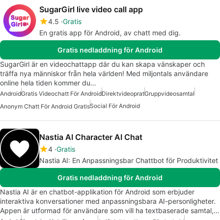
SugarGirl live video call app
4.5
Gratis
En gratis app för Android, av chatt med dig.
Gratis nedladdning för Android
SugarGirl är en videochattapp där du kan skapa vänskaper och
träffa nya människor från hela världen! Med miljontals användare
online hela tiden kommer du…
Android
Gratis Videochatt För Android
Direktvideoprat
Gruppvideosamtal
Social För Android
Anonym Chatt För Android Gratis
Nastia AI Character AI Chat
4
Gratis
Nastia AI: En Anpassningsbar Chattbot för Produktivitet
Gratis nedladdning för Android
Nastia AI är en chatbot-applikation för Android som erbjuder
interaktiva konversationer med anpassningsbara AI-personligheter.
Appen är utformad för användare som vill ha textbaserade samtal,…