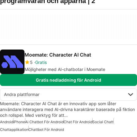
programvaran och apparna | 2
Moemate: Character AI Chat
5
Gratis
Möjligheter med AI-chatbotar i Moemate
Gratis nedladdning för Android
Andra plattformar
Moemate: Character AI Chat är en innovativ app som låter
användare interagera med AI-drivna karaktärer baserade på fiktion
och rollspel. Med verktyg för att…
Android
iPhone
Ai Chatbot För Android
Chat För Android
Social Chatt
Chattapplikation
Chattbot För Android