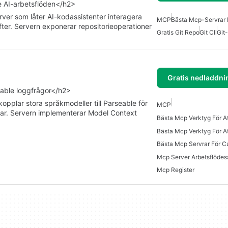
de AI-arbetsflöden</h2>
er som låter AI-kodassistenter interagera
MCP
Bästa Mcp-Servrar 
fter. Servern exponerar repositorieoperationer
Gratis Git Repo
Git Cli
Git
Gratis nedladdni
able loggfrågor</h2>
pplar stora språkmodeller till Parseable för
MCP
ggar. Servern implementerar Model Context
Bästa Mcp Servrar För C
Mcp Register