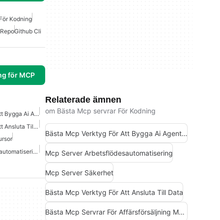
För Kodning
-Repo
Github Cli
ng för MCP
Relaterade ämnen
om Bästa Mcp servrar För Kodning
Bästa Mcp Verktyg För Att Bygga Ai Agenter
Bästa Mcp Verktyg För Att Ansluta Till Data
Bästa Mcp Verktyg För Att Bygga Ai Agenter
ursor
Mcp Server Arbetsflödesautomatisering
Mcp Server Arbetsflödesautomatisering
Mcp Server Säkerhet
Bästa Mcp Verktyg För Att Ansluta Till Data
Bästa Mcp Servrar För Affärsförsäljning Marknadsföring