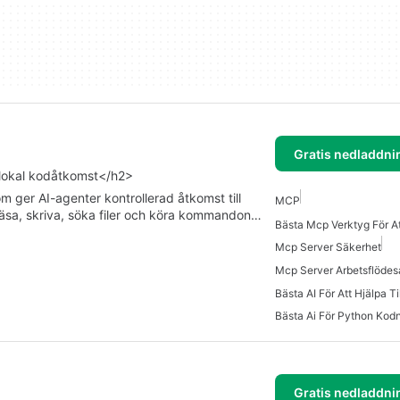
Gratis nedladdni
 lokal kodåtkomst</h2>
 ger AI-agenter kontrollerad åtkomst till
MCP
 läsa, skriva, söka filer och köra kommandon…
Mcp Server Säkerhet
Bästa Ai För Python Kod
Gratis nedladdni