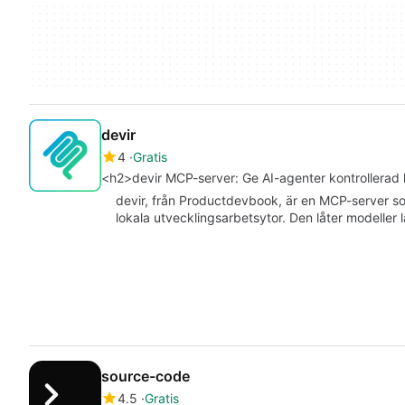
devir
4
Gratis
<h2>devir MCP-server: Ge AI-agenter kontrollerad
devir, från Productdevbook, är en MCP-server som
lokala utvecklingsarbetsytor. Den låter modeller
source-code
4.5
Gratis