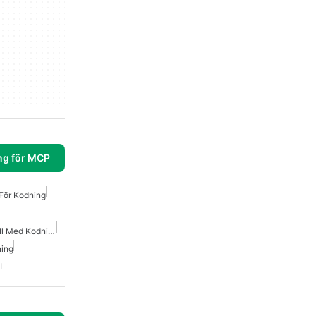
ng för MCP
För Kodning
Bästa AI För Att Hjälpa Till Med Kodning
ning
I