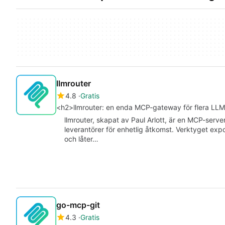
llmrouter
4.8
Gratis
<h2>llmrouter: en enda MCP-gateway för flera LLM
llmrouter, skapat av Paul Arlott, är en MCP-server
leverantörer för enhetlig åtkomst. Verktyget e
och låter…
go-mcp-git
4.3
Gratis