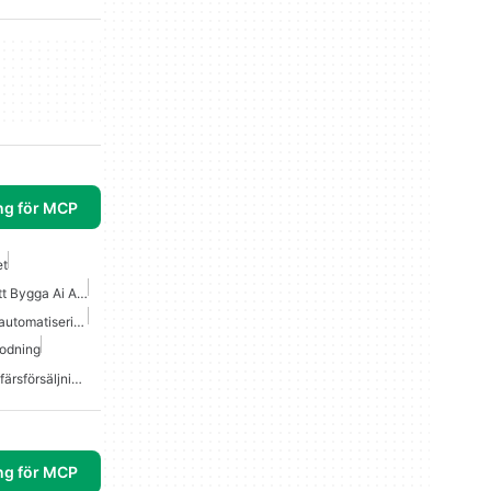
ng för MCP
et
Bästa Mcp Verktyg För Att Bygga Ai Agenter
Mcp Server Arbetsflödesautomatisering
Kodning
Bästa Mcp Servrar För Affärsförsäljning Marknadsföring
ng för MCP