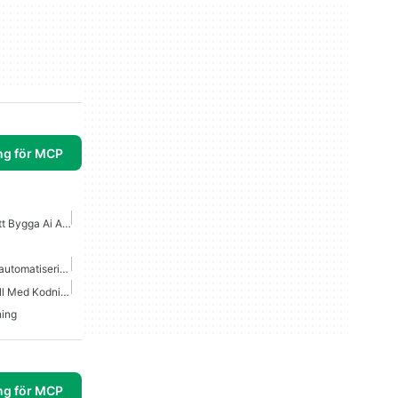
ng för MCP
Bästa Mcp Verktyg För Att Bygga Ai Agenter
Mcp Server Arbetsflödesautomatisering
Bästa AI För Att Hjälpa Till Med Kodning
ning
ng för MCP