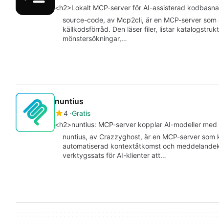
<h2>Lokalt MCP-server för AI-assisterad kodbasna
source-code, av Mcp2cli, är en MCP-server som ger
källkodsförråd. Den läser filer, listar katalogstr
mönstersökningar,…
nuntius
4
Gratis
<h2>nuntius: MCP-server kopplar AI-modeller med
nuntius, av Crazzyghost, är en MCP-server som k
automatiserad kontextåtkomst och meddelandeko
verktygssats för AI-klienter att…