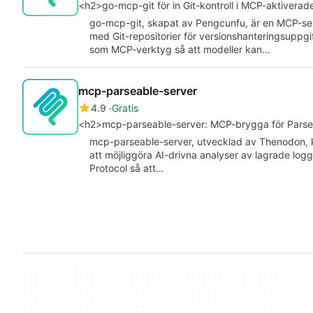
<h2>go-mcp-git för in Git-kontroll i MCP-aktivera
go-mcp-git, skapat av Pengcunfu, är en MCP-serv
med Git-repositorier för versionshanteringsuppgi
som MCP-verktyg så att modeller kan…
mcp-parseable-server
4.9
Gratis
<h2>mcp-parseable-server: MCP-brygga för Parse
mcp-parseable-server, utvecklad av Thenodon, ko
att möjliggöra AI-drivna analyser av lagrade lo
Protocol så att…