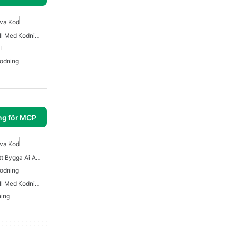
iva Kod
Bästa AI För Att Hjälpa Till Med Kodning
I
Kodning
ng för MCP
iva Kod
Bästa Mcp Verktyg För Att Bygga Ai Agenter
Kodning
Bästa AI För Att Hjälpa Till Med Kodning
ning