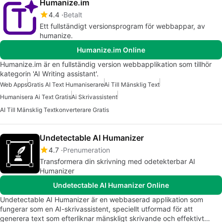
Humanize.im
4.4
Betalt
Ett fullständigt versionsprogram för webbappar, av
humanize.
Humanize.im Online
Humanize.im är en fullständig version webbapplikation som tillhör
kategorin 'AI Writing assistant'.
Web Apps
Gratis AI Text Humaniserare
Ai Till Mänsklig Text
Humanisera Ai Text Gratis
Ai Skrivassistent
AI Till Mänsklig Textkonverterare Gratis
Undetectable AI Humanizer
4.7
Prenumeration
Transformera din skrivning med odetekterbar AI
Humanizer
Undetectable AI Humanizer Online
Undetectable AI Humanizer är en webbaserad applikation som
fungerar som en AI-skrivassistent, speciellt utformad för att
generera text som efterliknar mänskligt skrivande och effektivt…