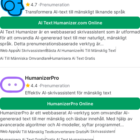
4.7
Prenumeration
Transformera AI-text till mänskligt liknande språk
AI Text Humanizer.com Online
AI Text Humanizer är en webbaserad skrivassistent som är utformad
för att omvandla AI-genererad text till mer naturligt, mänskligt
språk. Detta prenumerationsbaserade verktyg är…
Web Apps
Ai Skrivassistent
Bästa AI Humanizer
Ai Till Mänsklig Text
Ai Till Människa Omvandlare
Humanisera Ai Text Gratis
HumanizerPro
4.4
Prenumeration
Effektiv AI-skrivassistent för mänsklig text
HumanizerPro Online
HumanizerPro är ett webbaserat AI-verktyg som omvandlar AI-
genererad text till mer mänsklig och läsbar innehåll. Med hjälp av
avancerade algoritmer och AI-modeller, syftar programmet…
Web Apps
Ai Skrivassistent
AI Till Mänsklig Textkonverterare Gratis
Humanisera Ai Text Gratis
Gratis AI Text Humaniserare