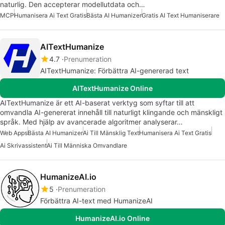
naturlig. Den accepterar modellutdata och…
MCP
Humanisera Ai Text Gratis
Bästa AI Humanizer
Gratis AI Text Humaniserare
AITextHumanize
4.7
Prenumeration
AITextHumanize: Förbättra AI-genererad text
AITextHumanize Online
AITextHumanize är ett AI-baserat verktyg som syftar till att
omvandla AI-genererat innehåll till naturligt klingande och mänskligt
språk. Med hjälp av avancerade algoritmer analyserar…
Web Apps
Bästa AI Humanizer
Ai Till Mänsklig Text
Humanisera Ai Text Gratis
Ai Skrivassistent
Ai Till Människa Omvandlare
HumanizeAI.io
5
Prenumeration
Förbättra AI-text med HumanizeAI
HumanizeAI.io Online