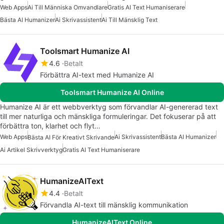
Web Apps
Ai Till Människa Omvandlare
Gratis AI Text Humaniserare
Bästa AI Humanizer
Ai Skrivassistent
Ai Till Mänsklig Text
Toolsmart Humanize AI
4.6
Betalt
Förbättra AI-text med Humanize AI
Toolsmart Humanize AI Online
Humanize AI är ett webbverktyg som förvandlar AI-genererad text
till mer naturliga och mänskliga formuleringar. Det fokuserar på att
förbättra ton, klarhet och flyt…
Web Apps
Ai Skrivassistent
Bästa AI Humanizer
Bästa AI För Kreativt Skrivande
Ai Artikel Skrivverktyg
Gratis AI Text Humaniserare
HumanizeAIText
4.4
Betalt
Förvandla AI-text till mänsklig kommunikation
HumanizeAIText Online