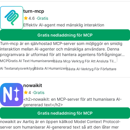
turn-mcp
4.6
Gratis
Effektiv AI-agent med mänsklig interaktion
Gratis nedladdning för MCP
Turn-mcp är en självhostad MCP-server som möjliggör en smidig
interaktion mellan AI-agenter och mänskliga användare. Denna
programvara är utformad för att hantera agentens förfrågningar…
MCP
Gratis AI Text Humaniserare
Bästa Mcp Verktyg För Att Ansluta Till Data
Ai Textanalysverktyg
Bästa AI Humanizer
Bästa AI-Verktyg För Författare
nowaikit
4
Gratis
<h2>nowaikit: en MCP-server för att humanisera AI-
genererad text</h2>
Gratis nedladdning för MCP
nowaikit av Aartiq är en öppen källkod Model Context Protocol-
server som humaniserar AI-genererad text så att den låter mer