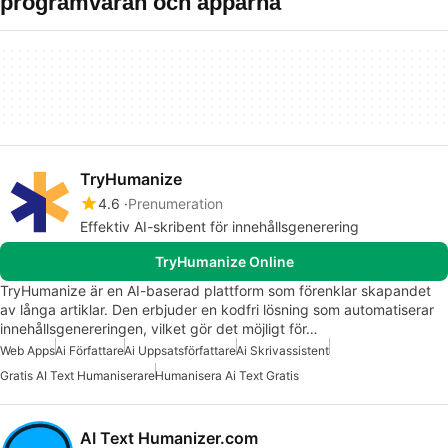
programvaran och apparna
TryHumanize
4.6
Prenumeration
Effektiv AI-skribent för innehållsgenerering
TryHumanize Online
TryHumanize är en AI-baserad plattform som förenklar skapandet
av långa artiklar. Den erbjuder en kodfri lösning som automatiserar
innehållsgenereringen, vilket gör det möjligt för…
Web Apps
Ai Författare
Ai Uppsatsförfattare
Ai Skrivassistent
Gratis AI Text Humaniserare
Humanisera Ai Text Gratis
AI Text Humanizer.com