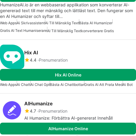
HumanizeAI.io är en webbaserad applikation som konverterar AI-
genererad text till mer mänsklig och lättläst text. Den fungerar som
en AI Humanizer och syftar till…
Web Apps
Ai Skrivassistent
Ai Till Mänsklig Text
Bästa AI Humanizer
Gratis AI Text Humaniserare
AI Till Mänsklig Textkonverterare Gratis
Hix AI
4.4
Prenumeration
Hix AI Online
Web Apps
Ai Chatt
Ai Chat Gpt
Bästa Ai Chattbottar
Gratis AI Att Prata Med
Ai Bot
AIHumanize
4.7
Prenumeration
AI Humanize: Förbättra AI-genererat Innehåll
AIHumanize Online