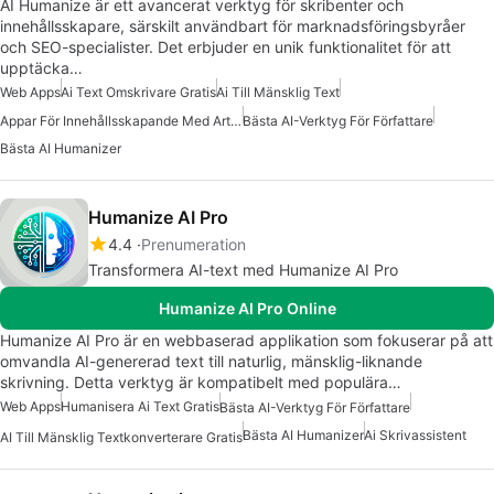
AI Humanize är ett avancerat verktyg för skribenter och
innehållsskapare, särskilt användbart för marknadsföringsbyråer
och SEO-specialister. Det erbjuder en unik funktionalitet för att
upptäcka…
Web Apps
Ai Text Omskrivare Gratis
Ai Till Mänsklig Text
Appar För Innehållsskapande Med Artificiell Intelligens
Bästa AI-Verktyg För Författare
Bästa AI Humanizer
Humanize AI Pro
4.4
Prenumeration
Transformera AI-text med Humanize AI Pro
Humanize AI Pro Online
Humanize AI Pro är en webbaserad applikation som fokuserar på att
omvandla AI-genererad text till naturlig, mänsklig-liknande
skrivning. Detta verktyg är kompatibelt med populära…
Web Apps
Humanisera Ai Text Gratis
Bästa AI-Verktyg För Författare
Bästa AI Humanizer
Ai Skrivassistent
AI Till Mänsklig Textkonverterare Gratis