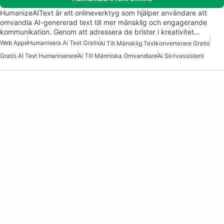
HumanizeAIText är ett onlineverktyg som hjälper användare att
omvandla AI-genererad text till mer mänsklig och engagerande
kommunikation. Genom att adressera de brister i kreativitet…
Web Apps
Humanisera Ai Text Gratis
AI Till Mänsklig Textkonverterare Gratis
Gratis AI Text Humaniserare
Ai Till Människa Omvandlare
Ai Skrivassistent