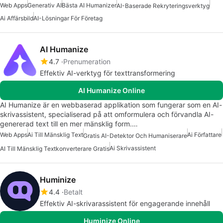
Web Apps
Generativ AI
Bästa AI Humanizer
AI-Baserade Rekryteringsverktyg
Ai Affärsbild
AI-Lösningar För Företag
AI Humanize
4.7
Prenumeration
Effektiv AI-verktyg för texttransformering
AI Humanize Online
AI Humanize är en webbaserad applikation som fungerar som en AI-
skrivassistent, specialiserad på att omformulera och förvandla AI-
genererad text till en mer mänsklig form.…
Web Apps
Ai Till Mänsklig Text
Ai Författare
Gratis AI-Detektor Och Humaniserare
Ai Skrivassistent
AI Till Mänsklig Textkonverterare Gratis
Huminize
4.4
Betalt
Effektiv AI-skrivarassistent för engagerande innehåll
Huminize Online