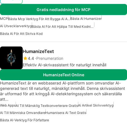
Gratis nedladdning för MCP
MCP
Bästa AI Humanizer
Bästa Mcp Verktyg För Att Bygga Ai Agenter
Ai Utvecklarverktyg
Bästa AI För Att Hjälpa Till Med Kodning
Bästa Ai För Att Skriva Kod
HumanizeText
4.4
Prenumeration
Effektiv AI-skrivassistent för naturligt innehåll
HumanizeText Online
HumanizeText är en webbaserad AI-plattform som omvandlar AI-
genererad text till naturligt, mänskligt innehåll. Denna skrivassistent
är utformad för att kringgå AI-detekteringssystem och säkerställa
att…
Web Apps
Ai Artikel Skrivverktyg
AI Till Mänsklig Textkonverterare Gratis
Ai Till Människa Omvandlare
Humanisera Ai Text Gratis
Bästa AI-Verktyg För Författare