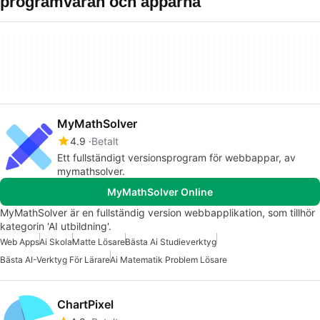
programvaran och apparna
MyMathSolver
4.9
Betalt
Ett fullständigt versionsprogram för webbappar, av
mymathsolver.
MyMathSolver Online
MyMathSolver är en fullständig version webbapplikation, som tillhör
kategorin 'AI utbildning'.
Web Apps
Ai Skola
Matte Lösare
Bästa Ai Studieverktyg
Bästa AI-Verktyg För Lärare
Ai Matematik Problem Lösare
ChartPixel