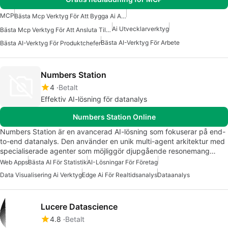
MCP
Bästa Mcp Verktyg För Att Bygga Ai Agenter
Ai Utvecklarverktyg
Bästa Mcp Verktyg För Att Ansluta Till Data
Bästa AI-Verktyg För Arbete
Bästa AI-Verktyg För Produktchefer
Numbers Station
4
Betalt
Effektiv AI-lösning för datanalys
Numbers Station Online
Numbers Station är en avancerad AI-lösning som fokuserar på end-
to-end datanalys. Den använder en unik multi-agent arkitektur med
specialiserade agenter som möjliggör djupgående resonemang…
Web Apps
Bästa AI För Statistik
AI-Lösningar För Företag
Data Visualisering Ai Verktyg
Edge Ai För Realtidsanalys
Dataanalys
Lucere Datascience
4.8
Betalt