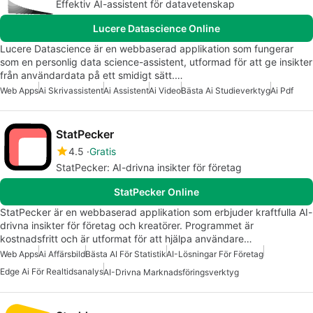
Effektiv AI-assistent för datavetenskap
Lucere Datascience Online
Lucere Datascience är en webbaserad applikation som fungerar
som en personlig data science-assistent, utformad för att ge insikter
från användardata på ett smidigt sätt.…
Web Apps
Ai Skrivassistent
Ai Assistent
Ai Video
Bästa Ai Studieverktyg
Ai Pdf
StatPecker
4.5
Gratis
StatPecker: AI-drivna insikter för företag
StatPecker Online
StatPecker är en webbaserad applikation som erbjuder kraftfulla AI-
drivna insikter för företag och kreatörer. Programmet är
kostnadsfritt och är utformat för att hjälpa användare…
Web Apps
Ai Affärsbild
Bästa AI För Statistik
AI-Lösningar För Företag
Edge Ai För Realtidsanalys
AI-Drivna Marknadsföringsverktyg