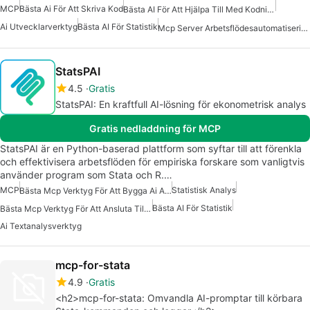
MCP
Bästa Ai För Att Skriva Kod
Bästa AI För Att Hjälpa Till Med Kodning
Ai Utvecklarverktyg
Bästa AI För Statistik
Mcp Server Arbetsflödesautomatisering
StatsPAI
4.5
Gratis
StatsPAI: En kraftfull AI-lösning för ekonometrisk analys
Gratis nedladdning för MCP
StatsPAI är en Python-baserad plattform som syftar till att förenkla
och effektivisera arbetsflöden för empiriska forskare som vanligtvis
använder program som Stata och R.…
MCP
Statistisk Analys
Bästa Mcp Verktyg För Att Bygga Ai Agenter
Bästa AI För Statistik
Bästa Mcp Verktyg För Att Ansluta Till Data
Ai Textanalysverktyg
mcp-for-stata
4.9
Gratis
<h2>mcp-for-stata: Omvandla AI-promptar till körbara