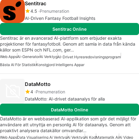
Sentitrac
4.5
Prenumeration
AI-Driven Fantasy Football Insights
Sentitrac Online
Sentitrac är en avancerad AI-plattform som erbjuder exakta
projektioner för fantasyfotboll. Genom att samla in data från kända
källor som ESPN och NFL.com, ger…
Web Apps
Ai-Generator
Ai Verktyg
AI-Drivet Hyresredovisningsprogram
Bästa AI För Statistik
Konstgjord Intelligens Appar
DataMotto
4
Prenumeration
DataMotto: AI-drivet dataanalys för alla
DataMotto Online
DataMotto är en webbaserad AI-applikation som gör det möjligt för
användare att utnyttja en personlig AI för dataanalys. Genom att
proaktivt analysera datakällor omvandlar…
Web Apps
Data Visualisering Ai Verktyg
Ai Verktyg
Ai Kod
Matematik Ai
Ai Video