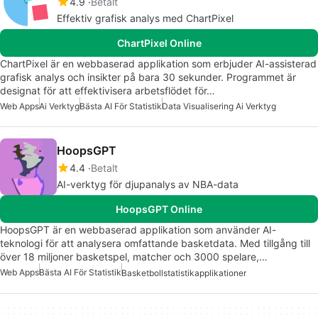
4.9
Betalt
Effektiv grafisk analys med ChartPixel
ChartPixel Online
ChartPixel är en webbaserad applikation som erbjuder AI-assisterad
grafisk analys och insikter på bara 30 sekunder. Programmet är
designat för att effektivisera arbetsflödet för…
Web Apps
Ai Verktyg
Bästa AI För Statistik
Data Visualisering Ai Verktyg
HoopsGPT
4.4
Betalt
AI-verktyg för djupanalys av NBA-data
HoopsGPT Online
HoopsGPT är en webbaserad applikation som använder AI-
teknologi för att analysera omfattande basketdata. Med tillgång till
över 18 miljoner basketspel, matcher och 3000 spelare,…
Web Apps
Bästa AI För Statistik
Basketbollstatistikapplikationer