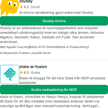
Studdy
4.5
Betalt
AI-drivna handledning gjord enkel med Studdy
Studdy Online
Studdy är en webbaserad AI-tutoringapplikation som erbjuder
omedelbart utbildningsstöd inom en mängd olika ämnen, inklusive
Algebra, Geometri, Kalkyl, Statistik och Fysik. Den använder
avancerad…
Web Apps
Ai Coaching
Bästa AI För Statistik
Bästa Ai Studieverktyg
Ai Matematik Problem Lösare
Ai Skola
stata-ai-fusion
4.5
Gratis
Stata-AI-brygga för att köra Stata från MCP-utrustade
assistenter
Gratis nedladdning för MCP
stata-ai-fusion, utvecklad av Haoyu Haoyu, kopplar AI-assistenter
till Stata för att låta modeller köra statistiska analyser direkt via
naturliga språkfrågor utan manuell kodomskrivning. Verktyget…