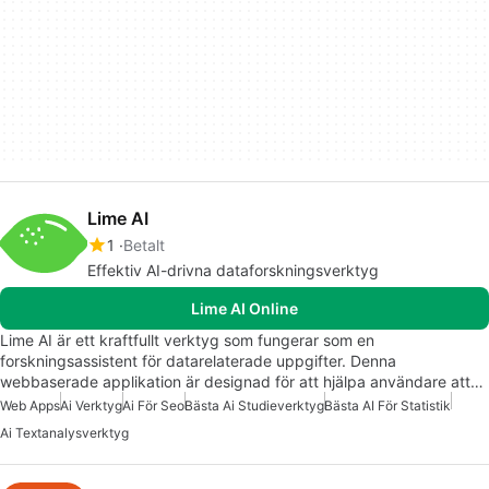
Lime AI
1
Betalt
Effektiv AI-drivna dataforskningsverktyg
Lime AI Online
Lime AI är ett kraftfullt verktyg som fungerar som en
forskningsassistent för datarelaterade uppgifter. Denna
webbaserade applikation är designad för att hjälpa användare att…
Web Apps
Ai Verktyg
Ai För Seo
Bästa Ai Studieverktyg
Bästa AI För Statistik
Ai Textanalysverktyg