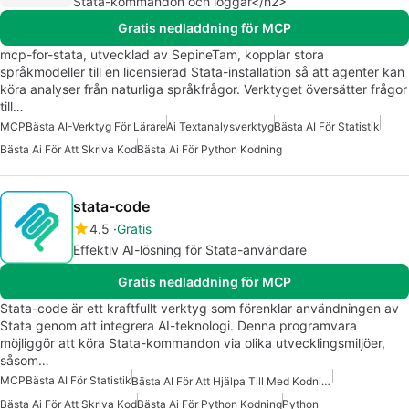
Stata-kommandon och loggar</h2>
Gratis nedladdning för MCP
mcp-for-stata, utvecklad av SepineTam, kopplar stora
språkmodeller till en licensierad Stata-installation så att agenter kan
köra analyser från naturliga språkfrågor. Verktyget översätter frågor
till…
MCP
Bästa AI-Verktyg För Lärare
Ai Textanalysverktyg
Bästa AI För Statistik
Bästa Ai För Att Skriva Kod
Bästa Ai För Python Kodning
stata-code
4.5
Gratis
Effektiv AI-lösning för Stata-användare
Gratis nedladdning för MCP
Stata-code är ett kraftfullt verktyg som förenklar användningen av
Stata genom att integrera AI-teknologi. Denna programvara
möjliggör att köra Stata-kommandon via olika utvecklingsmiljöer,
såsom…
MCP
Bästa AI För Statistik
Bästa AI För Att Hjälpa Till Med Kodning
Bästa Ai För Att Skriva Kod
Bästa Ai För Python Kodning
Python