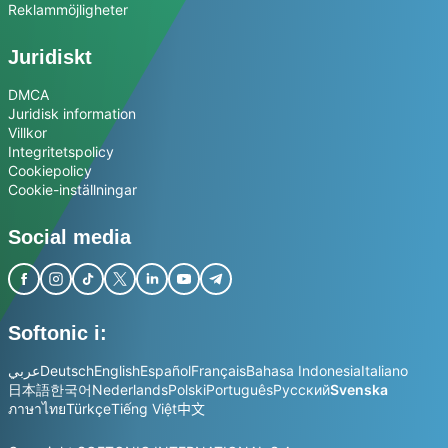
Reklammöjligheter
Juridiskt
DMCA
Juridisk information
Villkor
Integritetspolicy
Cookiepolicy
Cookie-inställningar
Social media
Softonic i:
عربي
Deutsch
English
Español
Français
Bahasa Indonesia
Italiano
日本語
한국어
Nederlands
Polski
Português
Русский
Svenska
ภาษาไทย
Türkçe
Tiếng Việt
中文