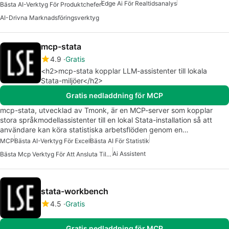
Edge Ai För Realtidsanalys
Bästa AI-Verktyg För Produktchefer
AI-Drivna Marknadsföringsverktyg
mcp-stata
4.9
Gratis
<h2>mcp-stata kopplar LLM-assistenter till lokala
Stata-miljöer</h2>
Gratis nedladdning för MCP
mcp-stata, utvecklad av Tmonk, är en MCP-server som kopplar
stora språkmodellassistenter till en lokal Stata-installation så att
användare kan köra statistiska arbetsflöden genom en…
MCP
Bästa AI-Verktyg För Excel
Bästa AI För Statistik
Ai Assistent
Bästa Mcp Verktyg För Att Ansluta Till Data
stata-workbench
4.5
Gratis
Gratis nedladdning för MCP