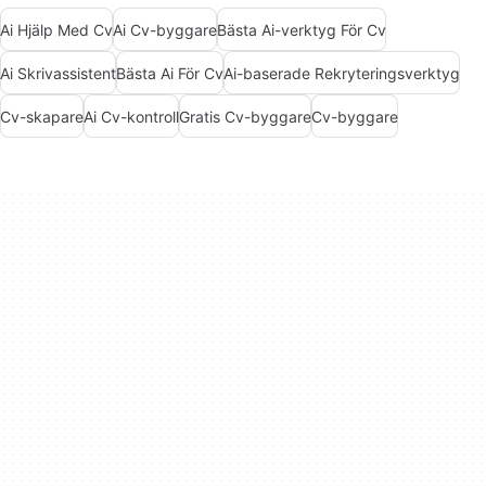
Ai Hjälp Med Cv
Ai Cv-byggare
Bästa Ai-verktyg För Cv
Ai Skrivassistent
Bästa Ai För Cv
Ai-baserade Rekryteringsverktyg
Cv-skapare
Ai Cv-kontroll
Gratis Cv-byggare
Cv-byggare