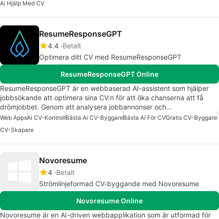
Ai Hjälp Med CV
ResumeResponseGPT
4.4
Betalt
Optimera ditt CV med ResumeResponseGPT
ResumeResponseGPT Online
ResumeResponseGPT är en webbaserad AI-assistent som hjälper
jobbsökande att optimera sina CV:n för att öka chanserna att få
drömjobbet. Genom att analysera jobbannonser och…
Web Apps
Ai CV-Kontroll
Bästa Ai CV-Byggare
Bästa AI För CV
Gratis CV-Byggare
CV-Skapare
Novoresume
4
Betalt
Strömlinjeformad CV-byggande med Novoresume
Novoresume Online
Novoresume är en AI-driven webbapplikation som är utformad för