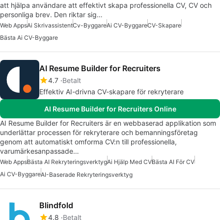
att hjälpa användare att effektivt skapa professionella CV, CV och
personliga brev. Den riktar sig…
Web Apps
Ai Skrivassistent
Cv-Byggare
Ai CV-Byggare
CV-Skapare
Bästa Ai CV-Byggare
AI Resume Builder for Recruiters
4.7
Betalt
Effektiv AI-drivna CV-skapare för rekryterare
AI Resume Builder for Recruiters Online
AI Resume Builder for Recruiters är en webbaserad applikation som
underlättar processen för rekryterare och bemanningsföretag
genom att automatiskt omforma CV:n till professionella,
varumärkesanpassade…
Web Apps
Bästa AI Rekryteringsverktyg
Ai Hjälp Med CV
Bästa AI För CV
Ai CV-Byggare
AI-Baserade Rekryteringsverktyg
Blindfold
4.8
Betalt