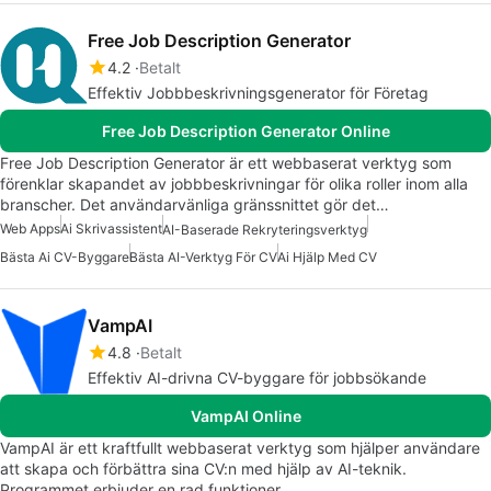
Free Job Description Generator
4.2
Betalt
Effektiv Jobbbeskrivningsgenerator för Företag
Free Job Description Generator Online
Free Job Description Generator är ett webbaserat verktyg som
förenklar skapandet av jobbbeskrivningar för olika roller inom alla
branscher. Det användarvänliga gränssnittet gör det…
Web Apps
Ai Skrivassistent
AI-Baserade Rekryteringsverktyg
Bästa Ai CV-Byggare
Bästa AI-Verktyg För CV
Ai Hjälp Med CV
VampAI
4.8
Betalt
Effektiv AI-drivna CV-byggare för jobbsökande
VampAI Online
VampAI är ett kraftfullt webbaserat verktyg som hjälper användare
att skapa och förbättra sina CV:n med hjälp av AI-teknik.
Programmet erbjuder en rad funktioner…