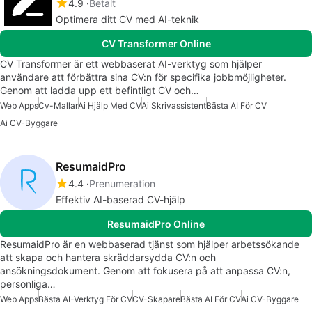
4.9
Betalt
Optimera ditt CV med AI-teknik
CV Transformer Online
CV Transformer är ett webbaserat AI-verktyg som hjälper
användare att förbättra sina CV:n för specifika jobbmöjligheter.
Genom att ladda upp ett befintligt CV och…
Web Apps
Cv-Mallar
Ai Hjälp Med CV
Ai Skrivassistent
Bästa AI För CV
Ai CV-Byggare
ResumaidPro
4.4
Prenumeration
Effektiv AI-baserad CV-hjälp
ResumaidPro Online
ResumaidPro är en webbaserad tjänst som hjälper arbetssökande
att skapa och hantera skräddarsydda CV:n och
ansökningsdokument. Genom att fokusera på att anpassa CV:n,
personliga…
Web Apps
Bästa AI-Verktyg För CV
CV-Skapare
Bästa AI För CV
Ai CV-Byggare