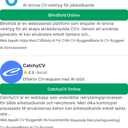
AI-drivna CV-verktyg för jobbsökande
Blindfold Online
Blindfold är en webbaserad plattform som erbjuder AI-drivna
verktyg för att skapa skräddarsydda CV:n. Genom att använda
generativ AI kan användare enkelt hantera och…
Web Apps
Ai Hjälp Med CV
Bästa AI För CV
Ai CV-Byggare
Bästa Ai CV-Byggare
Ai Skrivassistent
CatchyCV
4.9
Betalt
Effektiv CV-skapare med AI-stöd
CatchyCV Online
CatchyCV är en webbapp som underlättar rekryteringsprocessen
för både arbetssökande och rekryterare. Med olika kontotyper
anpassade till användarnas behov kan arbetssökande enkelt ladda
upp…
Web Apps
Ai CV-Byggare
Ai Skrivassistent
AI-Baserade Rekryteringsverktyg
Cv-Byggare
Bästa Ai CV-Byggare