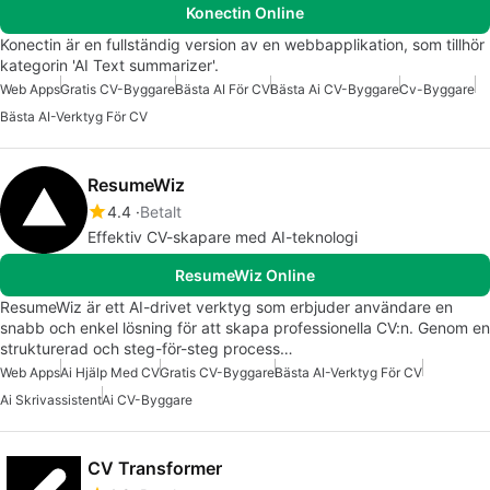
Konectin Online
Konectin är en fullständig version av en webbapplikation, som tillhör
kategorin 'AI Text summarizer'.
Web Apps
Gratis CV-Byggare
Bästa AI För CV
Bästa Ai CV-Byggare
Cv-Byggare
Bästa AI-Verktyg För CV
ResumeWiz
4.4
Betalt
Effektiv CV-skapare med AI-teknologi
ResumeWiz Online
ResumeWiz är ett AI-drivet verktyg som erbjuder användare en
snabb och enkel lösning för att skapa professionella CV:n. Genom en
strukturerad och steg-för-steg process…
Web Apps
Ai Hjälp Med CV
Gratis CV-Byggare
Bästa AI-Verktyg För CV
Ai Skrivassistent
Ai CV-Byggare
CV Transformer