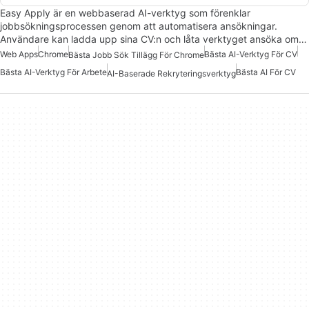
Easy Apply är en webbaserad AI-verktyg som förenklar
jobbsökningsprocessen genom att automatisera ansökningar.
Användare kan ladda upp sina CV:n och låta verktyget ansöka om…
Web Apps
Chrome
Bästa AI-Verktyg För CV
Bästa Jobb Sök Tillägg För Chrome
Bästa AI-Verktyg För Arbete
Bästa AI För CV
AI-Baserade Rekryteringsverktyg