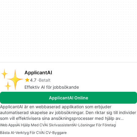
ApplicantAI
4.7
Betalt
Effektiv AI för jobbsökande
ApplicantAI Online
ApplicantAI är en webbaserad applikation som erbjuder
automatiserad skapelse av jobbsökningar. Den riktar sig till individer
som vill effektivisera sina ansökningsprocesser med hjälp av…
Web Apps
Ai Hjälp Med CV
Ai Skrivassistent
AI-Lösningar För Företag
Bästa AI-Verktyg För CV
Ai CV-Byggare