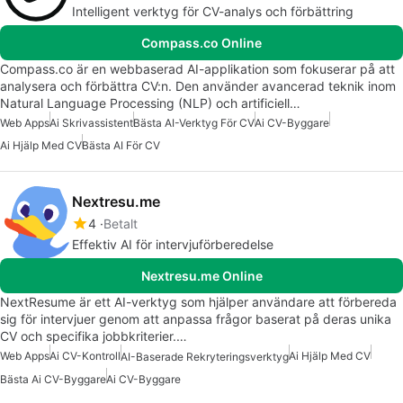
Intelligent verktyg för CV-analys och förbättring
Compass.co Online
Compass.co är en webbaserad AI-applikation som fokuserar på att
analysera och förbättra CV:n. Den använder avancerad teknik inom
Natural Language Processing (NLP) och artificiell…
Web Apps
Ai Skrivassistent
Bästa AI-Verktyg För CV
Ai CV-Byggare
Ai Hjälp Med CV
Bästa AI För CV
Nextresu.me
4
Betalt
Effektiv AI för intervjuförberedelse
Nextresu.me Online
NextResume är ett AI-verktyg som hjälper användare att förbereda
sig för intervjuer genom att anpassa frågor baserat på deras unika
CV och specifika jobbkriterier.…
Web Apps
Ai CV-Kontroll
Ai Hjälp Med CV
AI-Baserade Rekryteringsverktyg
Bästa Ai CV-Byggare
Ai CV-Byggare