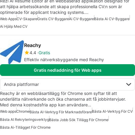
Rezi AI Resume Editor är en webbaserad applikation designad för
att hjälpa arbetssökande att skapa professionella CV:n som är
optimerade för applicant tracking systems.…
Web Apps
CV-Skapare
Gratis CV-Byggare
Ai CV-Byggare
Bästa Ai CV-Byggare
Ai Hjälp Med CV
Reachy
4.4
Gratis
Effektiv nätverksbyggande med Reachy
Gratis nedladdning för Web apps
Andra plattformar
Reachy är en webbläsartillägg för Chrome som syftar till att
underlätta nätverkande och öka chanserna att få jobbintervjuer.
Med denna kostnadsfria app kan användare…
Web apps
Chrome
Bästa AI-Verktyg För CV
Bästa AI-Verktyg För Marknadsförare
Bästa AI Rekryteringsverktyg
Bästa Jobb Sök Tillägg För Chrome
Bästa Ai-Tillägget För Chrome