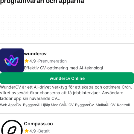
programvaran och apparna
wundercv
4.9
Prenumeration
Effektiv CV-optimering med AI-teknologi
wundercv Online
WunderCV är ett AI-drivet verktyg för att skapa och optimera CV:n,
vilket avsevärt ökar chanserna att få jobbintervjuer. Användare
laddar upp sin nuvarande CV…
Web Apps
Cv-Byggare
Ai Hjälp Med CV
Ai CV-Byggare
Cv-Mallar
Ai CV-Kontroll
Compass.co
4.9
Betalt