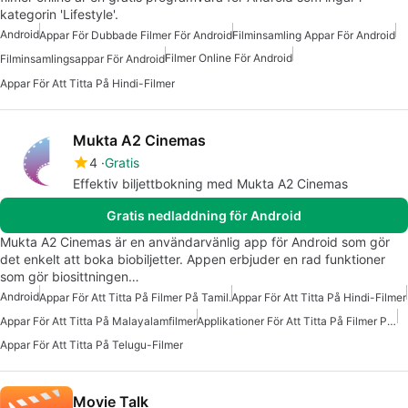
kategorin 'Lifestyle'.
Android
Appar För Dubbade Filmer För Android
Filminsamling Appar För Android
Filmer Online För Android
Filminsamlingsappar För Android
Appar För Att Titta På Hindi-Filmer
Mukta A2 Cinemas
4
Gratis
Effektiv biljettbokning med Mukta A2 Cinemas
Gratis nedladdning för Android
Mukta A2 Cinemas är en användarvänlig app för Android som gör
det enkelt att boka biobiljetter. Appen erbjuder en rad funktioner
som gör biosittningen…
Android
Appar För Att Titta På Filmer På Tamil.
Appar För Att Titta På Hindi-Filmer
Appar För Att Titta På Malayalamfilmer
Applikationer För Att Titta På Filmer På Hindi
Appar För Att Titta På Telugu-Filmer
Movie Talk