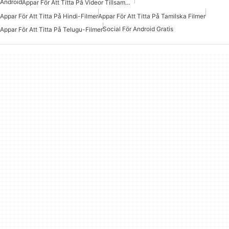
Android
Appar För Att Titta På Videor Tillsammans I Realtid
Appar För Att Titta På Hindi-Filmer
Appar För Att Titta På Tamilska Filmer
Social För Android Gratis
Appar För Att Titta På Telugu-Filmer