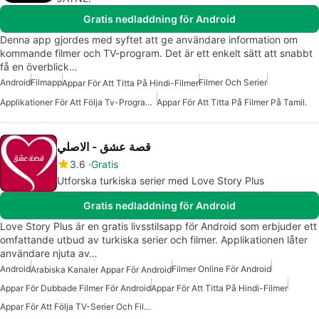
Gratis nedladdning för Android
Denna app gjordes med syftet att ge användare information om
kommande filmer och TV-program. Det är ett enkelt sätt att snabbt
få en överblick…
Android
Filmapp
Filmer Och Serier
Appar För Att Titta På Hindi-Filmer
Applikationer För Att Följa Tv-Program Och Filmer
Appar För Att Titta På Filmer På Tamil.
قصة عشق - الاصلي
3.6
Gratis
Utforska turkiska serier med Love Story Plus
Gratis nedladdning för Android
Love Story Plus är en gratis livsstilsapp för Android som erbjuder ett
omfattande utbud av turkiska serier och filmer. Applikationen låter
användare njuta av…
Android
Filmer Online För Android
Arabiska Kanaler Appar För Android
Appar För Dubbade Filmer För Android
Appar För Att Titta På Hindi-Filmer
Appar För Att Följa TV-Serier Och Filmer