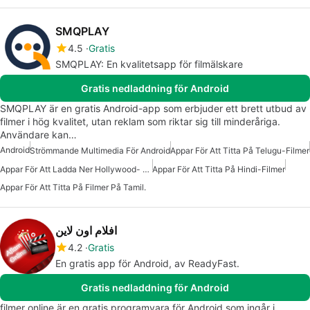
SMQPLAY
4.5
Gratis
SMQPLAY: En kvalitetsapp för filmälskare
Gratis nedladdning för Android
SMQPLAY är en gratis Android-app som erbjuder ett brett utbud av
filmer i hög kvalitet, utan reklam som riktar sig till minderåriga.
Användare kan…
Android
Strömmande Multimedia För Android
Appar För Att Titta På Telugu-Filmer
Appar För Att Ladda Ner Hollywood- Och Bollywood-Filmer
Appar För Att Titta På Hindi-Filmer
Appar För Att Titta På Filmer På Tamil.
افلام اون لاين
4.2
Gratis
En gratis app för Android, av ReadyFast.
Gratis nedladdning för Android
filmer online är en gratis programvara för Android som ingår i