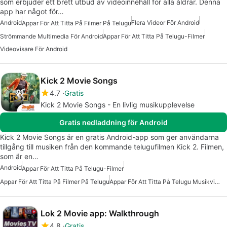
som erbjuder ett brett utbud av videoinnehåll för alla åldrar. Denna
app har något för…
Android
Flera Videor För Android
Appar För Att Titta På Filmer På Telugu
Strömmande Multimedia För Android
Appar För Att Titta På Telugu-Filmer
Videovisare För Android
Kick 2 Movie Songs
4.7
Gratis
Kick 2 Movie Songs - En livlig musikupplevelse
Gratis nedladdning för Android
Kick 2 Movie Songs är en gratis Android-app som ger användarna
tillgång till musiken från den kommande telugufilmen Kick 2. Filmen,
som är en…
Android
Appar För Att Titta På Telugu-Filmer
Appar För Att Titta På Filmer På Telugu
Appar För Att Titta På Telugu Musikvideor
Lok 2 Movie app: Walkthrough
4.8
Gratis