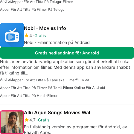
Android
Appar För Att Titta På Telugu-Filmer
Appar För Att Titta På Filmer På Telugu
Nobi - Movies Info
4
Gratis
Nobi - Filminformation på Android
Gratis nedladdning för Android
Nobi är en användarvänlig applikation som gör det enkelt att söka
efter information om filmer. Med denna app kan användare snabbt
få tillgång till…
Android
Filmapp
Appar För Att Titta På Tamilska Filmer
Filmer Online För Android
Appar För Att Titta På Filmer På Tamil.
Appar För Att Titta På Hindi-Filmer
Allu Arjun Songs Movies Wal
4.7
Gratis
En fullständig version av programmet för Android, av
Bhavith Apps.