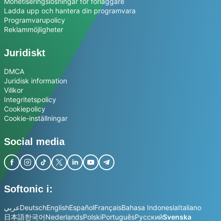
Monetiseringslösningar för förläggare
Ladda upp och hantera din programvara
Programvarupolicy
Reklammöjligheter
Juridiskt
DMCA
Juridisk information
Villkor
Integritetspolicy
Cookiepolicy
Cookie-inställningar
Social media
Softonic i:
عربي
Deutsch
English
Español
Français
Bahasa Indonesia
Italiano
日本語
한국어
Nederlands
Polski
Português
Русский
Svenska