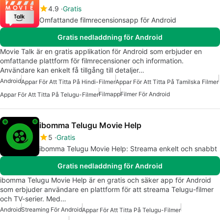
4.9
Gratis
Omfattande filmrecensionsapp för Android
Gratis nedladdning för Android
Movie Talk är en gratis applikation för Android som erbjuder en
omfattande plattform för filmrecensioner och information.
Användare kan enkelt få tillgång till detaljer…
Android
Appar För Att Titta På Hindi-Filmer
Appar För Att Titta På Tamilska Filmer
Filmapp
Filmer För Android
Appar För Att Titta På Telugu-Filmer
ibomma Telugu Movie Help
5
Gratis
ibomma Telugu Movie Help: Streama enkelt och snabbt
Gratis nedladdning för Android
ibomma Telugu Movie Help är en gratis och säker app för Android
som erbjuder användare en plattform för att streama Telugu-filmer
och TV-serier. Med…
Android
Streaming För Android
Appar För Att Titta På Telugu-Filmer