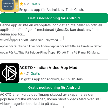
4.2
Gratis
En gratis app för Android, av Tech Girish.
Gratis nedladdning för Android
Denna app är inte en webbplats, och det är inte heller en officiell
applikation för någon filmrelaterad tjänst.Du kan dock använda
denna app för…
Android
Appar För Att Ladda Ner Hollywood- Och Bollywood-Filmer
Appar För Dubbade Filmer För Android
Appar För Att Titta På Tamilska Filmer
Appar För Att Titta På Telugu-Filmer
Appar För Att Titta På Filmer På Malayalam
ACKTO - Indian Video App Mad
4.7
Gratis
En gratis app för Android, av Khush Jain.
Gratis nedladdning för Android
ACKTO är en kort videofilmapp skapad av skaparna av den
populära indiska webbserien, Indian Short Videos.Med över 30+
videokategorier kan du titta på alla…