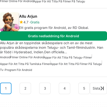
Filmer Online För Android
Appar För Att Titta På Filmer På Telugu
Allu Arjun
4.7
Gratis
Ett gratis program för Android, av RD Global.
Gratis nedladdning för Android
Allu Arjun är en toppindisk skådespelare och en av de mest
populära skådespelarna inom Telugu- och Tamil-filmindustrin. Han
är född i Hyderabad, Indien.Den officiella…
Android
Filmer Online För Android
Appar För Att Titta På Telugu-Filmer
Appar För Att Titta På Tamilska Filmer
Appar För Att Titta På Filmer På Telugu
Tv-Program För Android
1
2
3
4
5
Sista