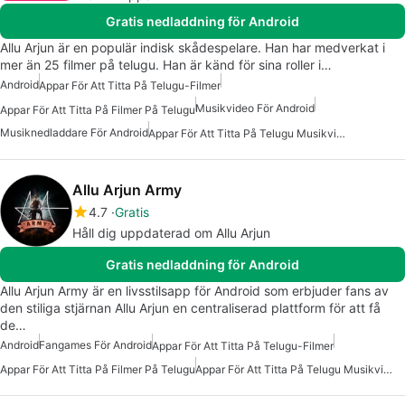
Gratis nedladdning för Android
Allu Arjun är en populär indisk skådespelare. Han har medverkat i
mer än 25 filmer på telugu. Han är känd för sina roller i…
Android
Appar För Att Titta På Telugu-Filmer
Musikvideo För Android
Appar För Att Titta På Filmer På Telugu
Musiknedladdare För Android
Appar För Att Titta På Telugu Musikvideor
Allu Arjun Army
4.7
Gratis
Håll dig uppdaterad om Allu Arjun
Gratis nedladdning för Android
Allu Arjun Army är en livsstilsapp för Android som erbjuder fans av
den stiliga stjärnan Allu Arjun en centraliserad plattform för att få
de…
Android
Fangames För Android
Appar För Att Titta På Telugu-Filmer
Appar För Att Titta På Filmer På Telugu
Appar För Att Titta På Telugu Musikvideor