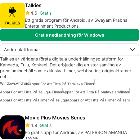
Talkies
4.6
Gratis
Ett gratis program för Android, av Swayam Prabha
Entertainment Productions.
Gratis nedladdning för Windows
Andra plattformar
Talkies är världens första digitala underhållningsplattform för
Kannada, Tulu, Konkani. Det erbjuder dig en stor samling av
premiuminnehåll som exklusiva filmer, webbserier, originaldramer
och…
Windows
Android
Appar För Att Titta På Tamilska Filmer
Appar För Att Titta På Telugu-Filmer
Appar För Att Titta På Malayalamfilmer
Appar För Att Titta På Filmer På Telugu
Appar För Att Titta På Filmer På Tamil.
Movie Plus Movies Series
4.9
Gratis
En gratis app för Android, av PATERSON AMANDA
JAYNE.