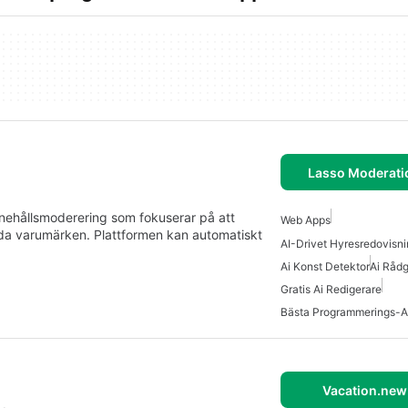
Lasso Moderati
nnehållsmoderering som fokuserar på att
Web Apps
da varumärken. Plattformen kan automatiskt
AI-Drivet Hyresredovisn
Ai Konst Detektor
Ai Rådg
Gratis Ai Redigerare
Bästa Programmerings-A
Vacation.new