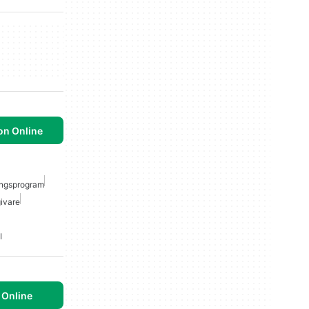
on Online
ingsprogram
ivare
I
 Online