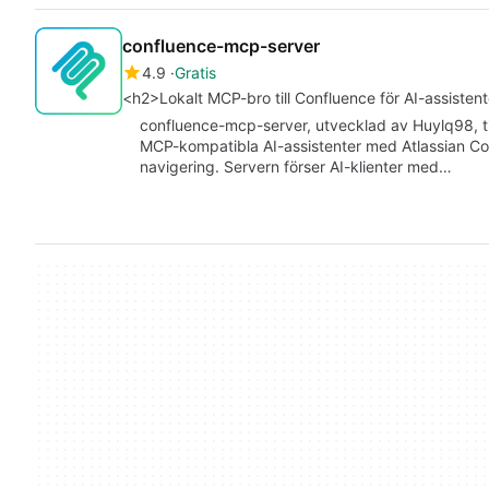
confluence-mcp-server
4.9
Gratis
<h2>Lokalt MCP-bro till Confluence för AI-assisten
confluence-mcp-server, utvecklad av Huylq98, t
MCP-kompatibla AI-assistenter med Atlassian C
navigering. Servern förser AI-klienter med…