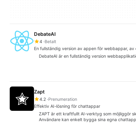
DebateAI
4
Betalt
En fullständig version av appen för webbappar, av 
DebateAI är en fullständig version webbapplikatio
Zapt
4.2
Prenumeration
Effektiv AI-lösning för chattappar
ZAPT är ett kraftfullt AI-verktyg som möjliggö
Användare kan enkelt bygga sina egna chattapp