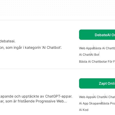
DebateAI O
debateai.
n, som ingår i kategorin 'AI Chatbot'.
Web Apps
Bästa Ai Chattb
Ai Chatt
Ai Bot
Bästa Ai Chattbotar För 
Zapt Onl
r skapande och upptäckte av ChatGPT-appar.
Web Apps
Ai Chatt
Ai Cha
ar, som är fristående Progressive Web…
Ai App Skapare
Bästa Pr
Ai Kod