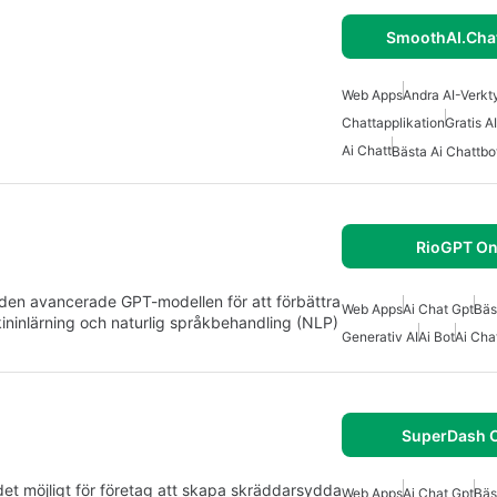
SmoothAI.Chat
Web Apps
Andra AI-Verk
Chattapplikation
Gratis A
Ai Chatt
Bästa Ai Chattbo
RioGPT On
den avancerade GPT-modellen för att förbättra
Web Apps
Ai Chat Gpt
Bäs
ninlärning och naturlig språkbehandling (NLP)
Generativ AI
Ai Bot
Ai Cha
SuperDash O
et möjligt för företag att skapa skräddarsydda
Web Apps
Ai Chat Gpt
Bäs