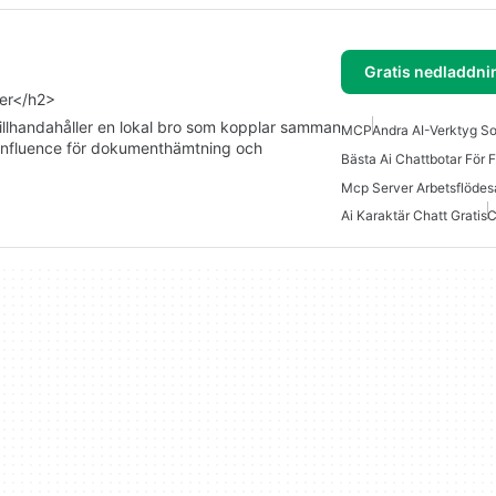
Gratis nedladdni
ter</h2>
illhandahåller en lokal bro som kopplar samman
MCP
Andra AI-Verktyg S
onfluence för dokumenthämtning och
Bästa Ai Chattbotar För 
Ai Karaktär Chatt Gratis
C