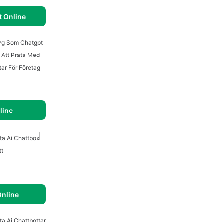
 Online
tyg Som Chatgpt
I Att Prata Med
tar För Företag
line
ta Ai Chattbox
tt
nline
ta Ai Chattbottar