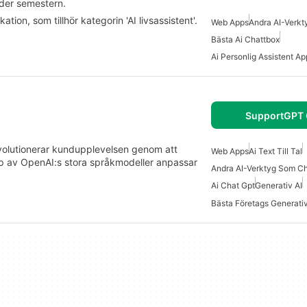
nder semestern.
ion, som tillhör kategorin 'AI livsassistent'.
Web Apps
Andra AI-Verk
Bästa Ai Chattbox
Ai Personlig Assistent Ap
SupportGPT 
volutionerar kundupplevelsen genom att
Web Apps
Ai Text Till Tal
p av OpenAI:s stora språkmodeller anpassar
Andra AI-Verktyg Som C
Ai Chat Gpt
Generativ AI
Bästa Företags Generati