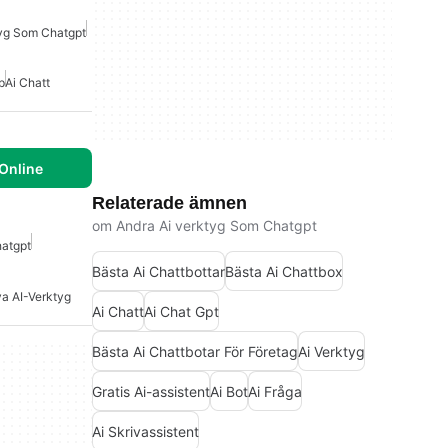
tyg Som Chatgpt
p
Ai Chatt
Online
Relaterade ämnen
om Andra Ai verktyg Som Chatgpt
hatgpt
Bästa Ai Chattbottar
Bästa Ai Chattbox
va AI-Verktyg
Ai Chatt
Ai Chat Gpt
Bästa Ai Chattbotar För Företag
Ai Verktyg
Gratis Ai-assistent
Ai Bot
Ai Fråga
Ai Skrivassistent