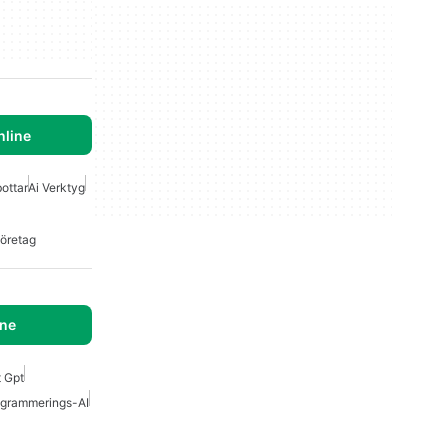
nline
ottar
Ai Verktyg
Företag
ine
t Gpt
ogrammerings-AI