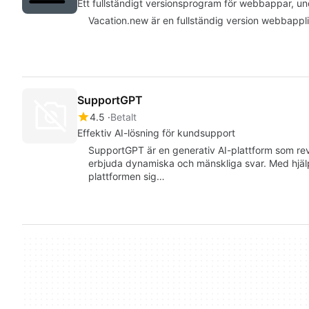
Ett fullständigt versionsprogram för webbappar, u
Vacation.new är en fullständig version webbapplikat
SupportGPT
4.5
Betalt
Effektiv AI-lösning för kundsupport
SupportGPT är en generativ AI-plattform som re
erbjuda dynamiska och mänskliga svar. Med hjäl
plattformen sig…