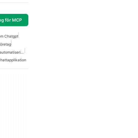
ng för MCP
om Chatgpt
Företag
Mcp Server Arbetsflödesautomatisering
hattapplikation