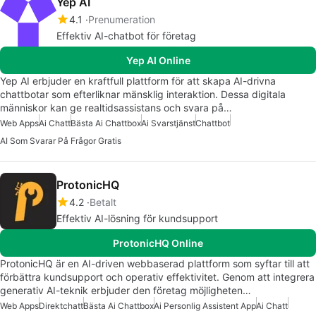
Yep AI
4.1
Prenumeration
Effektiv AI-chatbot för företag
Yep AI Online
Yep AI erbjuder en kraftfull plattform för att skapa AI-drivna
chattbotar som efterliknar mänsklig interaktion. Dessa digitala
människor kan ge realtidsassistans och svara på…
Web Apps
Ai Chatt
Bästa Ai Chattbox
Ai Svarstjänst
Chattbot
AI Som Svarar På Frågor Gratis
ProtonicHQ
4.2
Betalt
Effektiv AI-lösning för kundsupport
ProtonicHQ Online
ProtonicHQ är en AI-driven webbaserad plattform som syftar till att
förbättra kundsupport och operativ effektivitet. Genom att integrera
generativ AI-teknik erbjuder den företag möjligheten…
Web Apps
Direktchatt
Bästa Ai Chattbox
Ai Personlig Assistent App
Ai Chatt