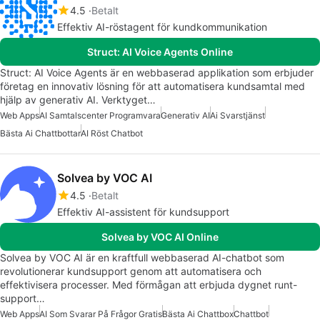
4.5
Betalt
Effektiv AI-röstagent för kundkommunikation
Struct: AI Voice Agents Online
Struct: AI Voice Agents är en webbaserad applikation som erbjuder
företag en innovativ lösning för att automatisera kundsamtal med
hjälp av generativ AI. Verktyget…
Web Apps
AI Samtalscenter Programvara
Generativ AI
Ai Svarstjänst
Bästa Ai Chattbottar
AI Röst Chatbot
Solvea by VOC AI
4.5
Betalt
Effektiv AI-assistent för kundsupport
Solvea by VOC AI Online
Solvea by VOC AI är en kraftfull webbaserad AI-chatbot som
revolutionerar kundsupport genom att automatisera och
effektivisera processer. Med förmågan att erbjuda dygnet runt-
support…
Web Apps
AI Som Svarar På Frågor Gratis
Bästa Ai Chattbox
Chattbot