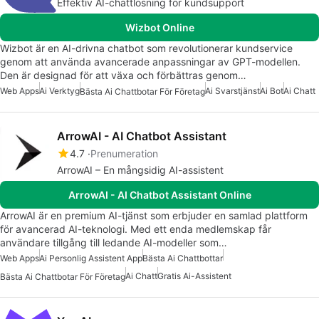
Effektiv AI-chattlösning för kundsupport
Wizbot Online
Wizbot är en AI-drivna chatbot som revolutionerar kundservice
genom att använda avancerade anpassningar av GPT-modellen.
Den är designad för att växa och förbättras genom…
Web Apps
Ai Verktyg
Ai Svarstjänst
Ai Bot
Ai Chatt
Bästa Ai Chattbotar För Företag
ArrowAI - AI Chatbot Assistant
4.7
Prenumeration
ArrowAI – En mångsidig AI-assistent
ArrowAI - AI Chatbot Assistant Online
ArrowAI är en premium AI-tjänst som erbjuder en samlad plattform
för avancerad AI-teknologi. Med ett enda medlemskap får
användare tillgång till ledande AI-modeller som…
Web Apps
Ai Personlig Assistent App
Bästa Ai Chattbottar
Ai Chatt
Gratis Ai-Assistent
Bästa Ai Chattbotar För Företag