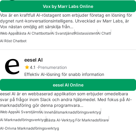
Vox by Marr Labs Online
Vox är en kraftfull AI-röstagent som erbjuder företag en lösning för
dygnet runt-konversationsintelligens. Utvecklad av Marr Labs, är
Vox nästan omöjlig att särskilja från…
Web Apps
Bästa Ai Chattbottar
Ai Svarstjänst
Röstassistent
Ai Chatt
AI Röst Chatbot
eesel AI
4.1
Prenumeration
Effektiv AI-lösning för snabb information
eesel AI Online
eesel AI är en webbaserad applikation som erbjuder omedelbara
svar på frågor inom Slack och andra hjälpmedel. Med fokus på AI-
marknadsföring gör denna programvara…
Web Apps
Ai Svarstjänst
Ai Innehållsmarknadsföringsverktyg
Ai Marknadsföringsverktyg
Bästa AI-Verktyg För Marknadsförare
AI-Drivna Marknadsföringsverktyg