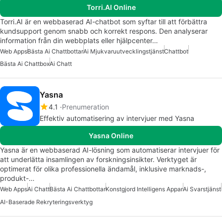
Torri.AI Online
Torri.AI är en webbaserad AI-chatbot som syftar till att förbättra
kundsupport genom snabb och korrekt respons. Den analyserar
information från din webbplats eller hjälpcenter…
Web Apps
Bästa Ai Chattbottar
Ai Mjukvaruutvecklingstjänst
Chattbot
Bästa Ai Chattbox
Ai Chatt
Yasna
4.1
Prenumeration
Effektiv automatisering av intervjuer med Yasna
Yasna Online
Yasna är en webbaserad AI-lösning som automatiserar intervjuer för
att underlätta insamlingen av forskningsinsikter. Verktyget är
optimerat för olika professionella ändamål, inklusive marknads-,
produkt-…
Web Apps
Ai Chatt
Bästa Ai Chattbottar
Konstgjord Intelligens Appar
Ai Svarstjänst
AI-Baserade Rekryteringsverktyg