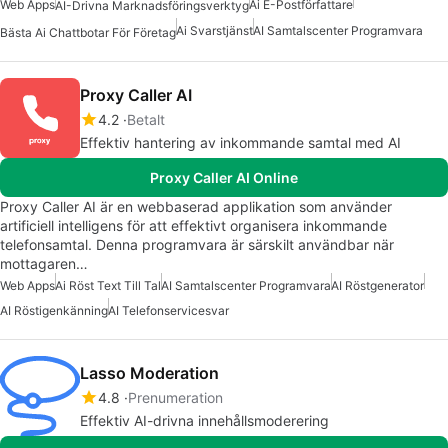
Web Apps
Ai E-Postförfattare
AI-Drivna Marknadsföringsverktyg
Ai Svarstjänst
AI Samtalscenter Programvara
Bästa Ai Chattbotar För Företag
Proxy Caller AI
4.2
Betalt
Effektiv hantering av inkommande samtal med AI
Proxy Caller AI Online
Proxy Caller AI är en webbaserad applikation som använder
artificiell intelligens för att effektivt organisera inkommande
telefonsamtal. Denna programvara är särskilt användbar när
mottagaren…
Web Apps
Ai Röst Text Till Tal
AI Samtalscenter Programvara
AI Röstgenerator
AI Röstigenkänning
AI Telefonservicesvar
Lasso Moderation
4.8
Prenumeration
Effektiv AI-drivna innehållsmoderering