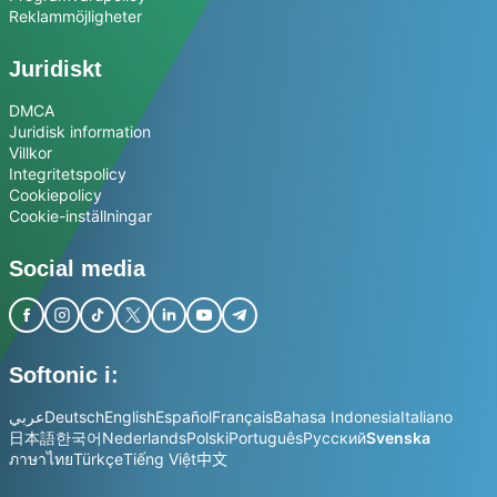
Reklammöjligheter
Juridiskt
DMCA
Juridisk information
Villkor
Integritetspolicy
Cookiepolicy
Cookie-inställningar
Social media
Softonic i:
عربي
Deutsch
English
Español
Français
Bahasa Indonesia
Italiano
日本語
한국어
Nederlands
Polski
Português
Русский
Svenska
ภาษาไทย
Türkçe
Tiếng Việt
中文