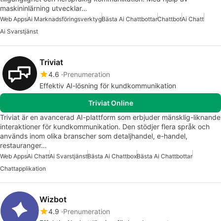
maskininlärning utvecklar…
Web Apps
Ai Marknadsföringsverktyg
Bästa Ai Chattbottar
Chattbot
Ai Chatt
Ai Svarstjänst
Triviat
4.6
Prenumeration
Effektiv AI-lösning för kundkommunikation
Triviat Online
Triviat är en avancerad AI-plattform som erbjuder mänsklig-liknande
interaktioner för kundkommunikation. Den stödjer flera språk och
används inom olika branscher som detaljhandel, e-handel,
restauranger…
Web Apps
Ai Chatt
Ai Svarstjänst
Bästa Ai Chattbox
Bästa Ai Chattbottar
Chattapplikation
Wizbot
4.9
Prenumeration