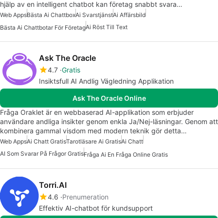
hjälp av en intelligent chatbot kan företag snabbt svara…
Web Apps
Bästa Ai Chattbox
Ai Svarstjänst
Ai Affärsbild
Ai Röst Till Text
Bästa Ai Chattbotar För Företag
Ask The Oracle
4.7
Gratis
Insiktsfull AI Andlig Vägledning Applikation
Ask The Oracle Online
Fråga Oraklet är en webbaserad AI-applikation som erbjuder
användare andliga insikter genom enkla Ja/Nej-läsningar. Genom att
kombinera gammal visdom med modern teknik gör detta…
Web Apps
Ai Chatt Gratis
Tarotläsare Ai Gratis
Ai Chatt
AI Som Svarar På Frågor Gratis
Fråga Ai En Fråga Online Gratis
Torri.AI
4.6
Prenumeration
Effektiv AI-chatbot för kundsupport