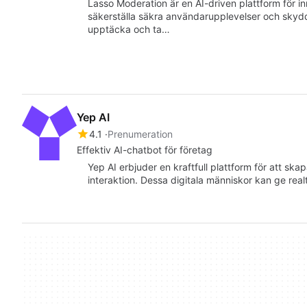
Lasso Moderation är en AI-driven plattform för i
säkerställa säkra användarupplevelser och skyd
upptäcka och ta…
Yep AI
4.1
Prenumeration
Effektiv AI-chatbot för företag
Yep AI erbjuder en kraftfull plattform för att ska
interaktion. Dessa digitala människor kan ge rea