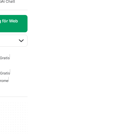
p
Ai Chatt
g för Web
Gratis
Gratis
hrome