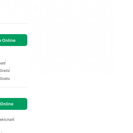
e Online
hatt
Gratis
Gratis
Online
rektchatt