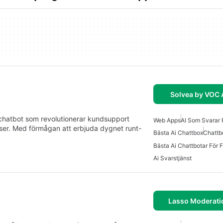
Solvea by VOC 
-chatbot som revolutionerar kundsupport
Web Apps
AI Som Svarar 
ser. Med förmågan att erbjuda dygnet runt-
Bästa Ai Chattbox
Chattb
Bästa Ai Chattbotar För 
Ai Svarstjänst
Lasso Moderati