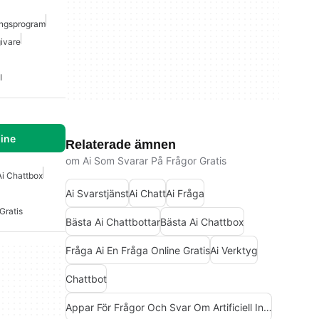
ingsprogram
ivare
I
line
Relaterade ämnen
om Ai Som Svarar På Frågor Gratis
Ai Chattbox
Ai Svarstjänst
Ai Chatt
Ai Fråga
Gratis
Bästa Ai Chattbottar
Bästa Ai Chattbox
Fråga Ai En Fråga Online Gratis
Ai Verktyg
Chattbot
Appar För Frågor Och Svar Om Artificiell Intelligens