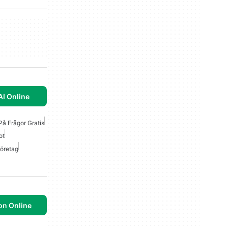
AI Online
På Frågor Gratis
ot
Företag
on Online