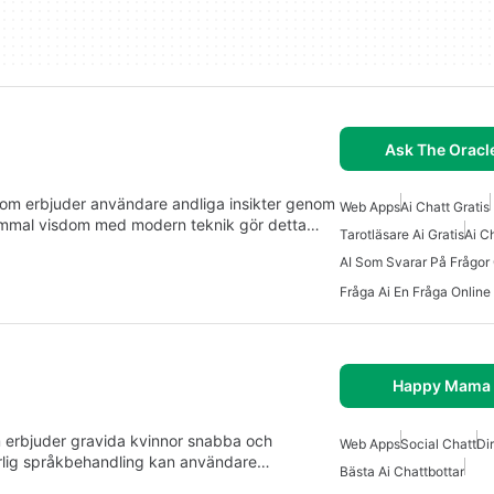
Ask The Oracl
som erbjuder användare andliga insikter genom
Web Apps
Ai Chatt Gratis
ammal visdom med modern teknik gör detta…
Tarotläsare Ai Gratis
Ai C
AI Som Svarar På Frågor 
Fråga Ai En Fråga Online 
Happy Mama 
erbjuder gravida kvinnor snabba och
Web Apps
Social Chatt
Di
naturlig språkbehandling kan användare…
Bästa Ai Chattbottar