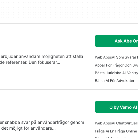
Ask Abe On
rbjuder användare möjligheten att ställa
Web Apps
AI Som Svarar 
ande referenser. Den fokuserar…
Bästa Juridiska AI-Verkt
Bästa AI För Advokater
Q by Vemo AI
er snabba svar på användarfrågor genom
Web Apps
Ai Chatt
Virtuel
ör det möjligt för användare…
Fråga Ai En Fråga Online 