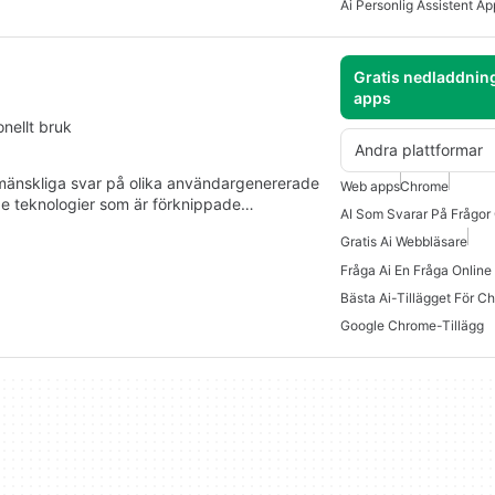
Ai Personlig Assistent Ap
Gratis nedladdnin
apps
onellt bruk
Andra plattformar
 mänskliga svar på olika användargenererade
Web apps
Chrome
de teknologier som är förknippade…
AI Som Svarar På Frågor 
Gratis Ai Webbläsare
Fråga Ai En Fråga Online 
Bästa Ai-Tillägget För C
Google Chrome-Tillägg