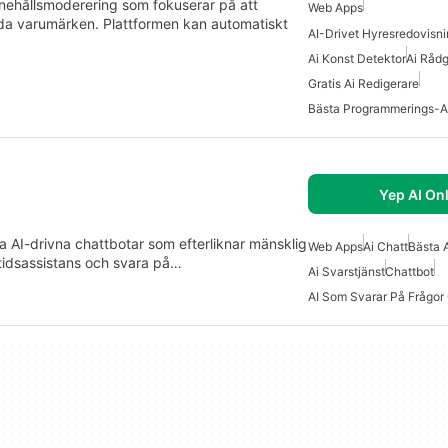
nnehållsmoderering som fokuserar på att
Web Apps
da varumärken. Plattformen kan automatiskt
AI-Drivet Hyresredovisn
Ai Konst Detektor
Ai Rådg
Gratis Ai Redigerare
Bästa Programmerings-A
Yep AI On
pa AI-drivna chattbotar som efterliknar mänsklig
Web Apps
Ai Chatt
Bästa 
ltidsassistans och svara på…
Ai Svarstjänst
Chattbot
AI Som Svarar På Frågor 