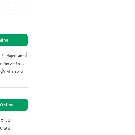
line
På Frågor Gratis
Appar För Frågor Och Svar Om Artificiell Intelligens
yg
Ai Affärsbild
 Online
l Chatt
Gratis