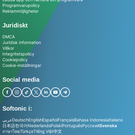
Programvarupolicy
Reklammöjligheter
Juridiskt
DMCA
Juridisk information
Villkor
Integritetspolicy
Cookiepolicy
Cookie-inställningar
Social media
Softonic i:
عربي
Deutsch
English
Español
Français
Bahasa Indonesia
Italiano
日本語
한국어
Nederlands
Polski
Português
Русский
Svenska
ภาษาไทย
Türkçe
Tiếng Việt
中文