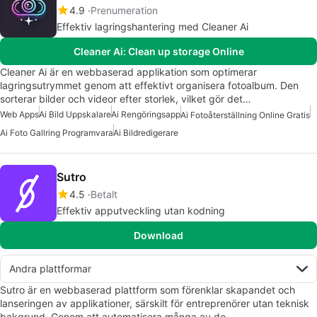
4.9
Prenumeration
Effektiv lagringshantering med Cleaner Ai
Cleaner Ai: Clean up storage Online
Cleaner Ai är en webbaserad applikation som optimerar
lagringsutrymmet genom att effektivt organisera fotoalbum. Den
sorterar bilder och videor efter storlek, vilket gör det…
Web Apps
Ai Bild Uppskalare
Ai Rengöringsapp
Ai Fotoåterställning Online Gratis
Ai Foto Gallring Programvara
Ai Bildredigerare
Sutro
4.5
Betalt
Effektiv apputveckling utan kodning
Download
Andra plattformar
Sutro är en webbaserad plattform som förenklar skapandet och
lanseringen av applikationer, särskilt för entreprenörer utan teknisk
bakgrund. Genom att automatisera många av de…