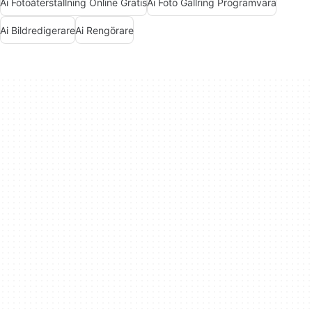
Ai Fotoåterställning Online Gratis
Ai Foto Gallring Programvara
Ai Bildredigerare
Ai Rengörare