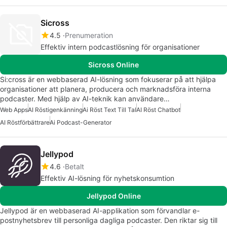
Sicross
4.5
Prenumeration
Effektiv intern podcastlösning för organisationer
Sicross Online
Si:cross är en webbaserad AI-lösning som fokuserar på att hjälpa
organisationer att planera, producera och marknadsföra interna
podcaster. Med hjälp av AI-teknik kan användare…
Web Apps
AI Röstigenkänning
Ai Röst Text Till Tal
AI Röst Chatbot
AI Röstförbättrare
Ai Podcast-Generator
Jellypod
4.6
Betalt
Effektiv AI-lösning för nyhetskonsumtion
Jellypod Online
Jellypod är en webbaserad AI-applikation som förvandlar e-
postnyhetsbrev till personliga dagliga podcaster. Den riktar sig till