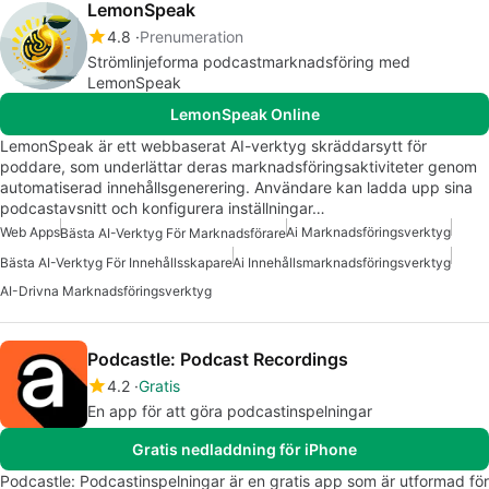
LemonSpeak
4.8
Prenumeration
Strömlinjeforma podcastmarknadsföring med
LemonSpeak
LemonSpeak Online
LemonSpeak är ett webbaserat AI-verktyg skräddarsytt för
poddare, som underlättar deras marknadsföringsaktiviteter genom
automatiserad innehållsgenerering. Användare kan ladda upp sina
podcastavsnitt och konfigurera inställningar…
Web Apps
Ai Marknadsföringsverktyg
Bästa AI-Verktyg För Marknadsförare
Bästa AI-Verktyg För Innehållsskapare
Ai Innehållsmarknadsföringsverktyg
AI-Drivna Marknadsföringsverktyg
Podcastle: Podcast Recordings
4.2
Gratis
En app för att göra podcastinspelningar
Gratis nedladdning för iPhone
Podcastle: Podcastinspelningar är en gratis app som är utformad för