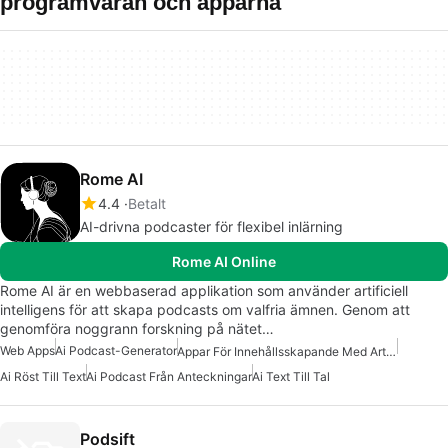
programvaran och apparna
Rome AI
4.4
Betalt
AI-drivna podcaster för flexibel inlärning
Rome AI Online
Rome AI är en webbaserad applikation som använder artificiell
intelligens för att skapa podcasts om valfria ämnen. Genom att
genomföra noggrann forskning på nätet…
Web Apps
Ai Podcast-Generator
Appar För Innehållsskapande Med Artificiell Intelligens
Ai Röst Till Text
Ai Podcast Från Anteckningar
Ai Text Till Tal
Podsift