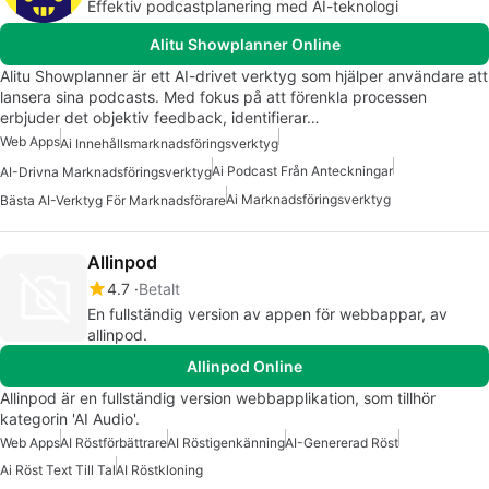
Effektiv podcastplanering med AI-teknologi
Alitu Showplanner Online
Alitu Showplanner är ett AI-drivet verktyg som hjälper användare att
lansera sina podcasts. Med fokus på att förenkla processen
erbjuder det objektiv feedback, identifierar…
Web Apps
Ai Innehållsmarknadsföringsverktyg
Ai Podcast Från Anteckningar
AI-Drivna Marknadsföringsverktyg
Ai Marknadsföringsverktyg
Bästa AI-Verktyg För Marknadsförare
Allinpod
4.7
Betalt
En fullständig version av appen för webbappar, av
allinpod.
Allinpod Online
Allinpod är en fullständig version webbapplikation, som tillhör
kategorin 'AI Audio'.
Web Apps
AI Röstförbättrare
AI Röstigenkänning
AI-Genererad Röst
Ai Röst Text Till Tal
AI Röstkloning