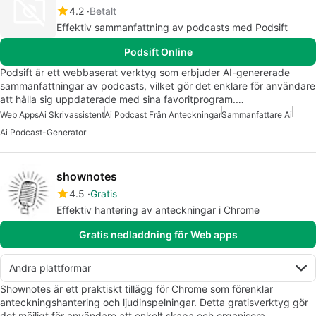
4.2
Betalt
Effektiv sammanfattning av podcasts med Podsift
Podsift Online
Podsift är ett webbaserat verktyg som erbjuder AI-genererade
sammanfattningar av podcasts, vilket gör det enklare för användare
att hålla sig uppdaterade med sina favoritprogram.…
Web Apps
Ai Skrivassistent
Ai Podcast Från Anteckningar
Sammanfattare Ai
Ai Podcast-Generator
shownotes
4.5
Gratis
Effektiv hantering av anteckningar i Chrome
Gratis nedladdning för Web apps
Andra plattformar
Shownotes är ett praktiskt tillägg för Chrome som förenklar
anteckningshantering och ljudinspelningar. Detta gratisverktyg gör
det möjligt för användare att enkelt skapa och organisera…