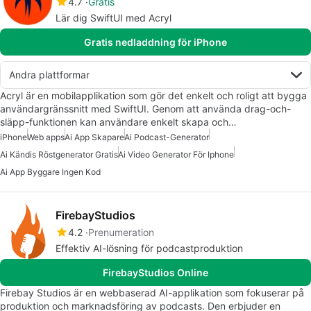
4.7
Gratis
Lär dig SwiftUI med Acryl
Gratis nedladdning för iPhone
Andra plattformar
Acryl är en mobilapplikation som gör det enkelt och roligt att bygga
användargränssnitt med SwiftUI. Genom att använda drag-och-
släpp-funktionen kan användare enkelt skapa och…
iPhone
Web apps
Ai App Skapare
Ai Podcast-Generator
Ai Kändis Röstgenerator Gratis
Ai Video Generator För Iphone
Ai App Byggare Ingen Kod
FirebayStudios
4.2
Prenumeration
Effektiv AI-lösning för podcastproduktion
FirebayStudios Online
Firebay Studios är en webbaserad AI-applikation som fokuserar på
produktion och marknadsföring av podcasts. Den erbjuder en