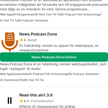
användare möjligheten att förvandla text till engagerande podcaster
med hjälp av en interaktiv AI-värd. Denna programvara…
Web Apps
AI Röstgenerator
Ai Röst Text Till Tal
Ai Podcast Från Anteckningar
Ai Text Till Tal
Ai Podcast-Generator
News.Podcast.Done
4
Betalt
En fullständig version av appen för webbappar, av
newspodcastdone.
News.Podcast.Done Online
News.Podcast.Done är en fullständig version webbapplikation, som
ingår i kategorin 'AI Audio'.
Web Apps
Ljudnyheter
Ai Podcast Från Anteckningar
Ai Podcast-Generator
AI-Genererad Röst
Ai Text Till Tal
Read-this.aiv1.3.6
4.4
Prenumeration
Effektiv AI-röstgenerator för artiklar