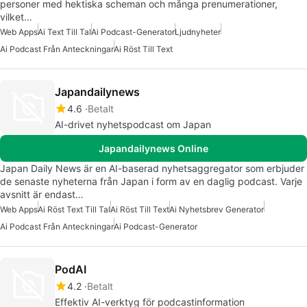
personer med hektiska scheman och många prenumerationer,
vilket…
Web Apps
Ai Text Till Tal
Ai Podcast-Generator
Ljudnyheter
Ai Podcast Från Anteckningar
Ai Röst Till Text
Japandailynews
4.6
Betalt
AI-drivet nyhetspodcast om Japan
Japandailynews Online
Japan Daily News är en AI-baserad nyhetsaggregator som erbjuder
de senaste nyheterna från Japan i form av en daglig podcast. Varje
avsnitt är endast…
Web Apps
Ai Röst Text Till Tal
Ai Röst Till Text
Ai Nyhetsbrev Generator
Ai Podcast Från Anteckningar
Ai Podcast-Generator
PodAI
4.2
Betalt
Effektiv AI-verktyg för podcastinformation