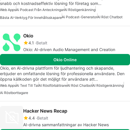
snabb och kostnadseffektiv lösning för företag som…
Web Apps
Ai Podcast Från Anteckningar
AI Röstigenkänning
Ai Podcast-Generator
AI Röst Chatbot
Bästa AI-Verktyg För Innehållsskapare
Okio
4.1
Betalt
Okio: AI-driven Audio Management and Creation
Okio Online
Okio, en AI-drivna plattform för ljudhantering och skapande,
erbjuder en omfattande lösning för professionella användare. Den
öppna källkoden gör det möjligt för användare att…
Web Apps
Ai Text Till Tal
AI Röstförbättrare
AI Röst Chatbot
AI Röstigenkänning
Ai Röstborttagare
Hacker News Recap
4.4
Betalt
AI-drivna sammanfattningar av Hacker News