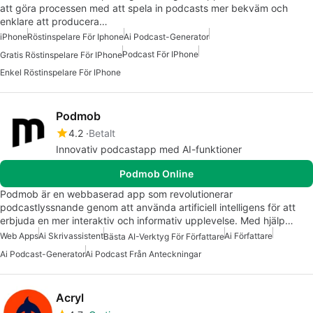
att göra processen med att spela in podcasts mer bekväm och
enklare att producera…
iPhone
Röstinspelare För Iphone
Ai Podcast-Generator
Podcast För IPhone
Gratis Röstinspelare För IPhone
Enkel Röstinspelare För IPhone
Podmob
4.2
Betalt
Innovativ podcastapp med AI-funktioner
Podmob Online
Podmob är en webbaserad app som revolutionerar
podcastlyssnande genom att använda artificiell intelligens för att
erbjuda en mer interaktiv och informativ upplevelse. Med hjälp…
Web Apps
Ai Skrivassistent
Ai Författare
Bästa AI-Verktyg För Författare
Ai Podcast-Generator
Ai Podcast Från Anteckningar
Acryl