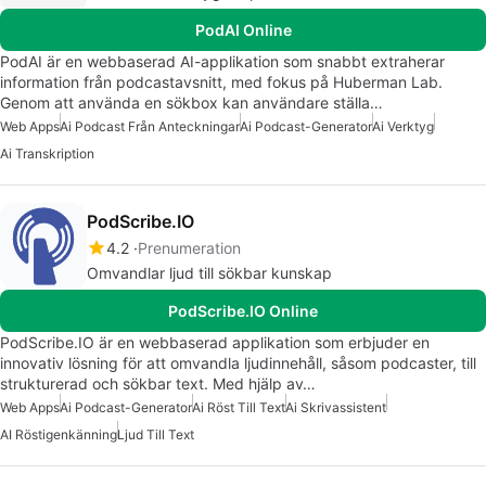
PodAI Online
PodAI är en webbaserad AI-applikation som snabbt extraherar
information från podcastavsnitt, med fokus på Huberman Lab.
Genom att använda en sökbox kan användare ställa…
Web Apps
Ai Podcast Från Anteckningar
Ai Podcast-Generator
Ai Verktyg
Ai Transkription
PodScribe.IO
4.2
Prenumeration
Omvandlar ljud till sökbar kunskap
PodScribe.IO Online
PodScribe.IO är en webbaserad applikation som erbjuder en
innovativ lösning för att omvandla ljudinnehåll, såsom podcaster, till
strukturerad och sökbar text. Med hjälp av…
Web Apps
Ai Podcast-Generator
Ai Röst Till Text
Ai Skrivassistent
AI Röstigenkänning
Ljud Till Text