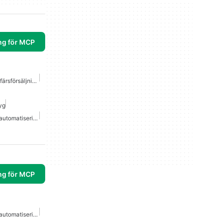
ng för MCP
Bästa Mcp Servrar För Affärsförsäljning Marknadsföring
yg
Mcp Server Arbetsflödesautomatisering
ng för MCP
Mcp Server Arbetsflödesautomatisering