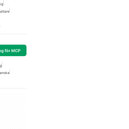
yg
attare
s
ng för MCP
yg
anska