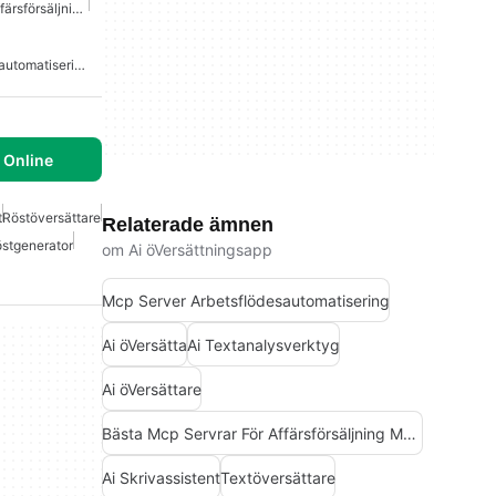
Bästa Mcp Servrar För Affärsförsäljning Marknadsföring
Mcp Server Arbetsflödesautomatisering
 Online
t
Röstöversättare
Relaterade ämnen
östgenerator
om Ai öVersättningsapp
Mcp Server Arbetsflödesautomatisering
Ai öVersätta
Ai Textanalysverktyg
Ai öVersättare
Bästa Mcp Servrar För Affärsförsäljning Marknadsföring
Ai Skrivassistent
Textöversättare