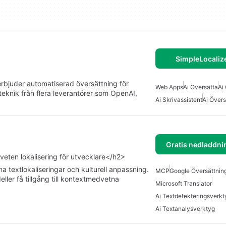
SimpleLocaliz
rbjuder automatiserad översättning för
Web Apps
Ai Översätta
Ai
eknik från flera leverantörer som OpenAI,
Ai Skrivassistent
Ai Över
Gratis nedladdni
ten lokalisering för utvecklare</h2>
a textlokaliseringar och kulturell anpassning.
MCP
Google Översättnin
er få tillgång till kontextmedvetna
Microsoft Translator
Ai Textdetekteringsverkt
Ai Textanalysverktyg