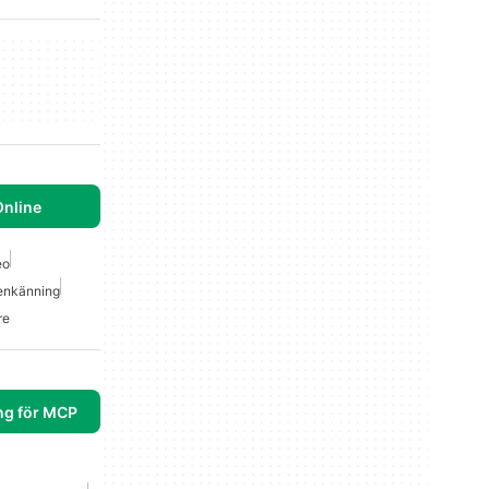
Online
eo
genkänning
re
ng för MCP