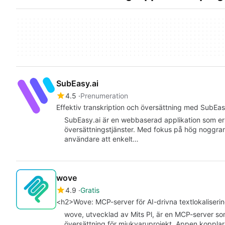
SubEasy.ai
4.5
Prenumeration
Effektiv transkription och översättning med SubEas
SubEasy.ai är en webbaserad applikation som erb
översättningstjänster. Med fokus på hög noggran
användare att enkelt…
wove
4.9
Gratis
<h2>Wove: MCP-server för AI-drivna textlokaliseri
wove, utvecklad av Mits Pl, är en MCP-server som
översättning för mjukvaruprojekt. Appen kopplar A