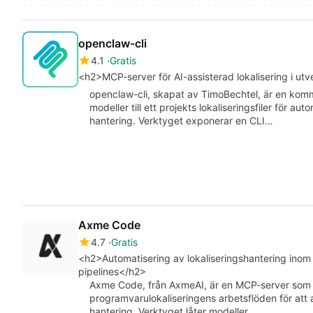
openclaw-cli
4.1
Gratis
<h2>MCP-server för AI-assisterad lokalisering i ut
openclaw-cli, skapat av TimoBechtel, är en ko
modeller till ett projekts lokaliseringsfiler för 
hantering. Verktyget exponerar en CLI…
Axme Code
4.7
Gratis
<h2>Automatisering av lokaliseringshantering inom
pipelines</h2>
Axme Code, från AxmeAI, är en MCP-server som in
programvarulokaliseringens arbetsflöden för att 
hantering. Verktyget låter modeller…