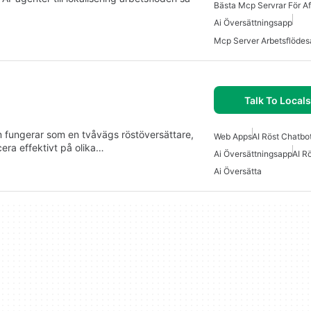
Ai Översättningsapp
Talk To Locals
 fungerar som en tvåvägs röstöversättare,
Web Apps
AI Röst Chatbo
era effektivt på olika…
Ai Översättningsapp
AI R
Ai Översätta