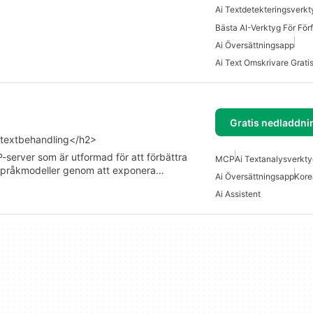
Ai Textdetekteringsverkt
Bästa AI-Verktyg För Förf
Ai Översättningsapp
Ai Text Omskrivare Grati
Gratis nedladdni
 textbehandling</h2>
server som är utformad för att förbättra
MCP
Ai Textanalysverkt
 språkmodeller genom att exponera…
Ai Översättningsapp
Kore
Ai Assistent