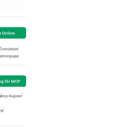
e Online
 Översättare
sättningsapp
ng för MCP
g
Mcp Register
yg