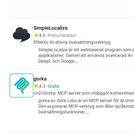
SimpleLocalize
4.5
Prenumeration
Effektiv AI-drivna översättningsverktyg
SimpleLocalize är ett webbaserat program som e
applikationer. Genom att använda avancerad AI-t
DeepL och Google…
gorka
4.3
Gratis
<h2>Gorka: MCP-server som möjliggör kontextmedve
gorka av Gork Labs är en MCP-server för AI-drivn
Den exponerar MCP-verktyg som låter språkmodell
översättningsfunktioner,…