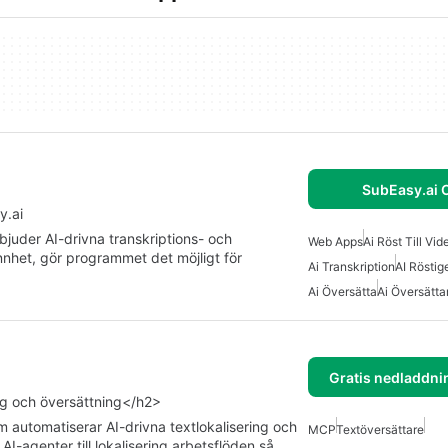
SubEasy.ai 
y.ai
juder AI-drivna transkriptions- och
Web Apps
Ai Röst Till Vid
nhet, gör programmet det möjligt för
Ai Transkription
AI Rösti
Ai Översätta
Ai Översätta
Gratis nedladdni
ng och översättning</h2>
 automatiserar AI-drivna textlokalisering och
MCP
Textöversättare
I-agenter till lokalisering arbetsflöden så