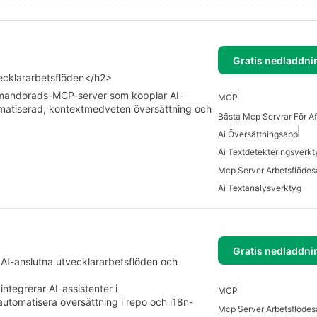
Gratis nedladdni
vecklararbetsflöden</h2>
mmandorads-MCP-server som kopplar AI-
MCP
automatiserad, kontextmedveten översättning och
Ai Översättningsapp
Ai Textdetekteringsverkt
Ai Textanalysverktyg
Gratis nedladdni
 AI-anslutna utvecklararbetsflöden och
tegrerar AI-assistenter i
MCP
automatisera översättning i repo och i18n-