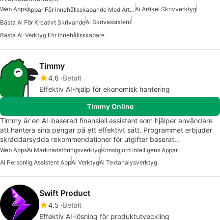
Web Apps
Ai Artikel Skrivverktyg
Appar För Innehållsskapande Med Artificiell Intelligens
Ai Skrivassistent
Bästa AI För Kreativt Skrivande
Bästa AI-Verktyg För Innehållsskapare
Timmy
4.6
Betalt
Effektiv AI-hjälp för ekonomisk hantering
Timmy Online
Timmy är en AI-baserad finansiell assistent som hjälper användare
att hantera sina pengar på ett effektivt sätt. Programmet erbjuder
skräddarsydda rekommendationer för utgifter baserat…
Web Apps
Ai Marknadsföringsverktyg
Konstgjord Intelligens Appar
Ai Personlig Assistent App
Ai Verktyg
Ai Textanalysverktyg
Swift Product
4.5
Betalt
Effektiv AI-lösning för produktutveckling