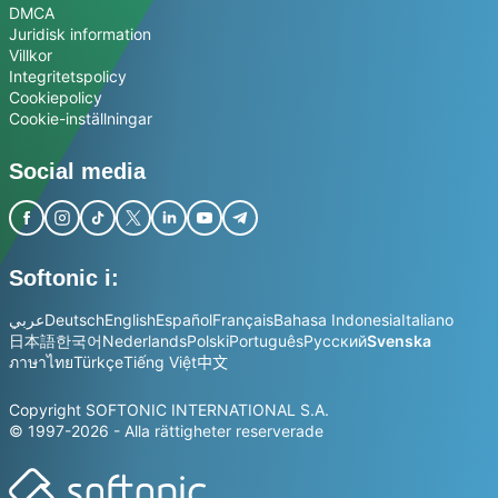
DMCA
Juridisk information
Villkor
Integritetspolicy
Cookiepolicy
Cookie-inställningar
Social media
Softonic i:
عربي
Deutsch
English
Español
Français
Bahasa Indonesia
Italiano
日本語
한국어
Nederlands
Polski
Português
Русский
Svenska
ภาษาไทย
Türkçe
Tiếng Việt
中文
Copyright SOFTONIC INTERNATIONAL S.A.
© 1997-2026 - Alla rättigheter reserverade