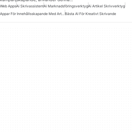
Web Apps
Ai Skrivassistent
Ai Marknadsföringsverktyg
Ai Artikel Skrivverktyg
Appar För Innehållsskapande Med Artificiell Intelligens
Bästa AI För Kreativt Skrivande