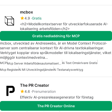
mcbox
4.9
Gratis
<h2>Modellkontextserver för utvecklarfokuserade AI-
lokalisering arbetsflöden</h2>
Gratis nedladdning för MCP
mcbox, utvecklad av Andreswebs, är en Model Context Protocol-
server som centraliserar kontext för AI-drivna textlokaliseringar.
Verktyget kopplar stora språkmodeller till lokaliseringstjänster, vilket
möjliggör kontextmedvetna…
MCP
Ai Text Omskrivare Gratis
Mcp Server Arbetsflödesautomatisering
Mcp Register
Ai Ml Utvecklingstjänster
Ai Textanalysverktyg
The PR Creator
4.6
Prenumeration
Effektiv AI-pressreleasegenerator för företag
The PR Creator Online