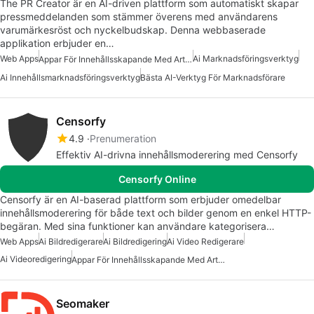
The PR Creator är en AI-driven plattform som automatiskt skapar
pressmeddelanden som stämmer överens med användarens
varumärkesröst och nyckelbudskap. Denna webbaserade
applikation erbjuder en…
Web Apps
Ai Marknadsföringsverktyg
Appar För Innehållsskapande Med Artificiell Intelligens
Ai Innehållsmarknadsföringsverktyg
Bästa AI-Verktyg För Marknadsförare
Censorfy
4.9
Prenumeration
Effektiv AI-drivna innehållsmoderering med Censorfy
Censorfy Online
Censorfy är en AI-baserad plattform som erbjuder omedelbar
innehållsmoderering för både text och bilder genom en enkel HTTP-
begäran. Med sina funktioner kan användare kategorisera…
Web Apps
Ai Bildredigerare
Ai Bildredigering
Ai Video Redigerare
Ai Videoredigering
Appar För Innehållsskapande Med Artificiell Intelligens
Seomaker