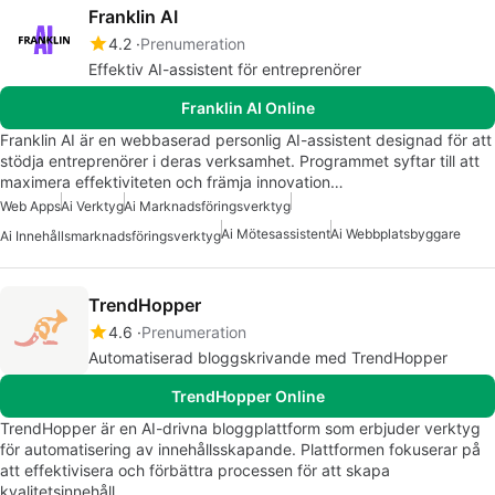
Franklin AI
4.2
Prenumeration
Effektiv AI-assistent för entreprenörer
Franklin AI Online
Franklin AI är en webbaserad personlig AI-assistent designad för att
stödja entreprenörer i deras verksamhet. Programmet syftar till att
maximera effektiviteten och främja innovation…
Web Apps
Ai Verktyg
Ai Marknadsföringsverktyg
Ai Mötesassistent
Ai Webbplatsbyggare
Ai Innehållsmarknadsföringsverktyg
TrendHopper
4.6
Prenumeration
Automatiserad bloggskrivande med TrendHopper
TrendHopper Online
TrendHopper är en AI-drivna bloggplattform som erbjuder verktyg
för automatisering av innehållsskapande. Plattformen fokuserar på
att effektivisera och förbättra processen för att skapa
kvalitetsinnehåll,…