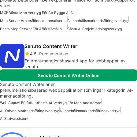
vilket…
MCP
Bästa Mcp Verktyg För Att Bygga Ai Agenter
Mcp Server Arbetsflödesautomatisering
Ai Innehållsmarknadsföringsverktyg
Bästa Mcp Servrar För Affärsförsäljning Marknadsföring
Bästa Ai Projektledningsverktyg
Senuto Content Writer
4.5
Prenumeration
En prenumerationsbaserad app för webbappar, av
senuto.
Senuto Content Writer Online
Senuto Content Writer är en
prenumerationsbaserad webbapplikation som ingår i kategorin 'AI-
marknadsföring'.
Web Apps
Ai Författare
Bästa AI-Verktyg För Marknadsförare
AI-Drivna Marknadsföringsverktyg
Ai Innehållsmarknadsföringsverktyg
Ai Skrivassistent