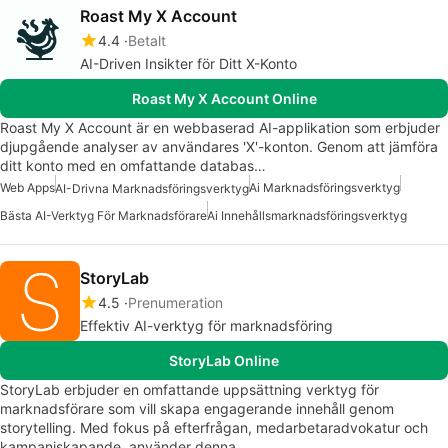
Roast My X Account
4.4
Betalt
AI-Driven Insikter för Ditt X-Konto
Roast My X Account Online
Roast My X Account är en webbaserad AI-applikation som erbjuder
djupgående analyser av användares 'X'-konton. Genom att jämföra
ditt konto med en omfattande databas…
Web Apps
Ai Marknadsföringsverktyg
AI-Drivna Marknadsföringsverktyg
Bästa AI-Verktyg För Marknadsförare
Ai Innehållsmarknadsföringsverktyg
StoryLab
4.5
Prenumeration
Effektiv AI-verktyg för marknadsföring
StoryLab Online
StoryLab erbjuder en omfattande uppsättning verktyg för
marknadsförare som vill skapa engagerande innehåll genom
storytelling. Med fokus på efterfrågan, medarbetaradvokatur och
kampanjskapande, använder denna…