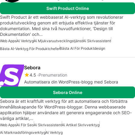
Swift Product Online
Swift Product är ett webbaserat AI-verktyg som revolutionerar
produktutveckling genom att erbjuda effektiva tjänster för
dokumentation. Med sina två huvudfunktioner, 'Design till
Dokumentation' och…
Web Apps
Ai Verktyg
Ai Mjukvaruutvecklingstjänst
Ai Skrivassistent
Bästa AI För Produktdesign
Bästa AI-Verktyg För Produktchefer
Sebora
4.5
Prenumeration
Automatisera din WordPress-blogg med Sebora
Sebora Online
Sebora är ett kraftfullt verktyg för att automatisera och förbättra
innehållsskapande för WordPress-bloggar. Denna webbaserade
applikation hjälper användare att generera engagerande och SEO-
vänliga artiklar,…
Web Apps
Ai För Seo
Ai Skrivassistent
Ai Artikel Skrivverktyg
Ai Marknadsföringsverktyg
Ai Verktyg