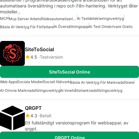
automatisera översättning i repo och i18n-hantering. Verktyget låter
modeller…
MCP
Ai Textdetekteringsverktyg
Mcp Server Arbetsflödesautomatisering
Ai Översättningsapp
Ai Text Omskrivare Gratis
Bästa AI-Verktyg För Författare
SiteToSocial
4.5
Testversion
SiteToSocial Online
Web Apps
Sociala Medier
Socialt Nätverk
Bästa AI-Verktyg För Marknadsförare
AI-Drivna Marknadsföringsverktyg
Ai Innehållsmarknadsföringsverktyg
QRGPT
4.3
Betalt
Ett fullständigt versionsprogram för webbappar, av
qrgpt.
QRGPT Online