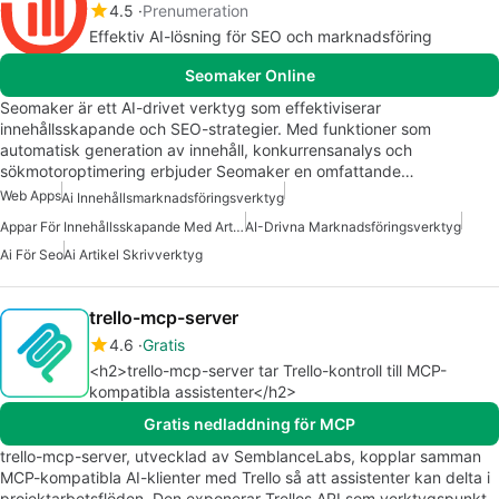
4.5
Prenumeration
Effektiv AI-lösning för SEO och marknadsföring
Seomaker Online
Seomaker är ett AI-drivet verktyg som effektiviserar
innehållsskapande och SEO-strategier. Med funktioner som
automatisk generation av innehåll, konkurrensanalys och
sökmotoroptimering erbjuder Seomaker en omfattande…
Web Apps
Ai Innehållsmarknadsföringsverktyg
Appar För Innehållsskapande Med Artificiell Intelligens
AI-Drivna Marknadsföringsverktyg
Ai För Seo
Ai Artikel Skrivverktyg
trello-mcp-server
4.6
Gratis
<h2>trello-mcp-server tar Trello-kontroll till MCP-
kompatibla assistenter</h2>
Gratis nedladdning för MCP
trello-mcp-server, utvecklad av SemblanceLabs, kopplar samman
MCP-kompatibla AI-klienter med Trello så att assistenter kan delta i
projektarbetsflöden. Den exponerar Trellos API som verktygspunkt,