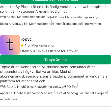
Admaker By Picsart är en fullständig version av en webbapplikation,
som ingår i kategorin 'AI-marknadsföring'.
Web Apps
Ai Marknadsföringsverktyg
AI-Drivna Marknadsföringsverktyg
Bästa AI-Verktyg För Marknadsförare
Ai Innehållsmarknadsföringsverktyg
Topyc
4.6
Prenumeration
Effektiv AI-skrivassistent för artiklar
Topyc Online
Topyc är en webbaserad AI-skrivassistent som underlättar
skapandet av högkvalitativa artiklar. Med sin
abonnemangsbaserade licens erbjuder programmet användarna en
plattform för att snabbt och…
Web Apps
Ai För Seo
Ai Innehållsmarknadsföringsverktyg
Appar För Innehållsskapande Med Artificiell Intelligens
Bästa AI-Verktyg För Innehållsskapare
Ai Författare