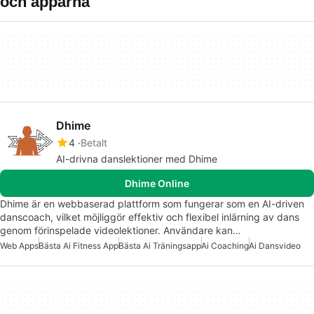
och apparna
Dhime
4
Betalt
AI-drivna danslektioner med Dhime
Dhime Online
Dhime är en webbaserad plattform som fungerar som en AI-driven
danscoach, vilket möjliggör effektiv och flexibel inlärning av dans
genom förinspelade videolektioner. Användare kan…
Web Apps
Bästa Ai Fitness App
Bästa Ai Träningsapp
Ai Coaching
Ai Dansvideo