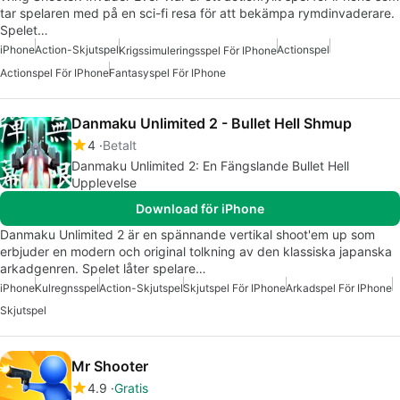
tar spelaren med på en sci-fi resa för att bekämpa rymdinvaderare.
Spelet…
iPhone
Action-Skjutspel
Actionspel
Krigssimuleringsspel För IPhone
Actionspel För IPhone
Fantasyspel För IPhone
Danmaku Unlimited 2 - Bullet Hell Shmup
4
Betalt
Danmaku Unlimited 2: En Fängslande Bullet Hell
Upplevelse
Download för iPhone
Danmaku Unlimited 2 är en spännande vertikal shoot'em up som
erbjuder en modern och original tolkning av den klassiska japanska
arkadgenren. Spelet låter spelare…
iPhone
Kulregnsspel
Action-Skjutspel
Skjutspel För IPhone
Arkadspel För IPhone
Skjutspel
Mr Shooter
4.9
Gratis