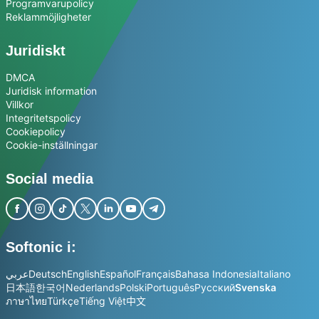
Programvarupolicy
Reklammöjligheter
Juridiskt
DMCA
Juridisk information
Villkor
Integritetspolicy
Cookiepolicy
Cookie-inställningar
Social media
Softonic i:
عربي
Deutsch
English
Español
Français
Bahasa Indonesia
Italiano
日本語
한국어
Nederlands
Polski
Português
Русский
Svenska
ภาษาไทย
Türkçe
Tiếng Việt
中文