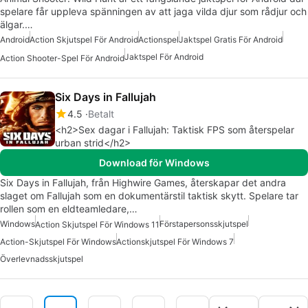
spelare får uppleva spänningen av att jaga vilda djur som rådjur och
älgar.…
Android
Action Skjutspel För Android
Actionspel
Jaktspel Gratis För Android
Jaktspel För Android
Action Shooter-Spel För Android
Six Days in Fallujah
4.5
Betalt
<h2>Sex dagar i Fallujah: Taktisk FPS som återspelar
urban strid</h2>
Download för Windows
Six Days in Fallujah, från Highwire Games, återskapar det andra
slaget om Fallujah som en dokumentärstil taktisk skytt. Spelare tar
rollen som en eldteamledare,…
Windows
Förstapersonsskjutspel
Action Skjutspel För Windows 11
Action-Skjutspel För Windows
Actionskjutspel För Windows 7
Överlevnadsskjutspel