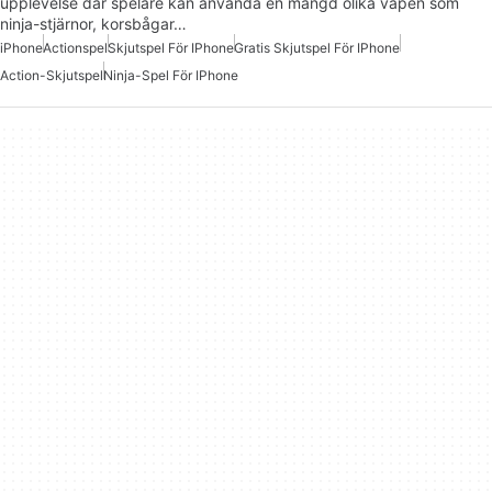
upplevelse där spelare kan använda en mängd olika vapen som
ninja-stjärnor, korsbågar…
iPhone
Actionspel
Skjutspel För IPhone
Gratis Skjutspel För IPhone
Action-Skjutspel
Ninja-Spel För IPhone