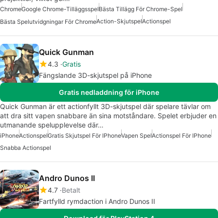
Chrome
Google Chrome-Tilläggsspel
Bästa Tillägg För Chrome-Spel
Action-Skjutspel
Actionspel
Bästa Spelutvidgningar För Chrome
Quick Gunman
4.3
Gratis
Fängslande 3D-skjutspel på iPhone
Gratis nedladdning för iPhone
Quick Gunman är ett actionfyllt 3D-skjutspel där spelare tävlar om
att dra sitt vapen snabbare än sina motståndare. Spelet erbjuder en
utmanande spelupplevelse där…
iPhone
Actionspel
Gratis Skjutspel För IPhone
Vapen Spel
Actionspel För IPhone
Snabba Actionspel
Andro Dunos II
4.7
Betalt
Fartfylld rymdaction i Andro Dunos II