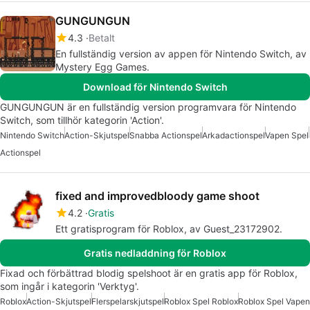
GUNGUNGUN
4.3
Betalt
En fullständig version av appen för Nintendo Switch, av
Mystery Egg Games.
Download för Nintendo Switch
GUNGUNGUN är en fullständig version programvara för Nintendo
Switch, som tillhör kategorin 'Action'.
Nintendo Switch
Action-Skjutspel
Snabba Actionspel
Arkadactionspel
Vapen Spel
Actionspel
fixed and improvedbloody game shoot
4.2
Gratis
Ett gratisprogram för Roblox, av Guest_23172902.
Gratis nedladdning för Roblox
Fixad och förbättrad blodig spelshoot är en gratis app för Roblox,
som ingår i kategorin 'Verktyg'.
Roblox
Action-Skjutspel
Flerspelarskjutspel
Roblox Spel Roblox
Roblox Spel Vapen