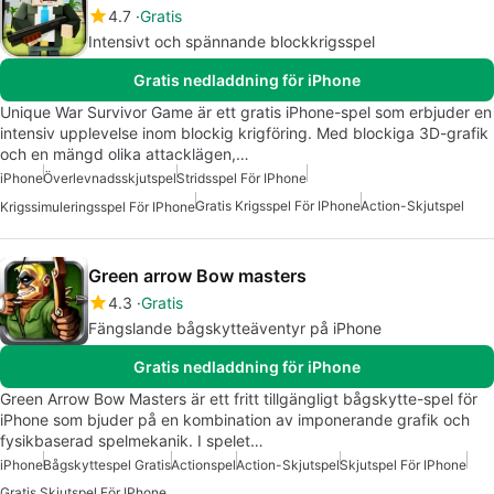
4.7
Gratis
Intensivt och spännande blockkrigsspel
Gratis nedladdning för iPhone
Unique War Survivor Game är ett gratis iPhone-spel som erbjuder en
intensiv upplevelse inom blockig krigföring. Med blockiga 3D-grafik
och en mängd olika attacklägen,…
iPhone
Överlevnadsskjutspel
Stridsspel För IPhone
Gratis Krigsspel För IPhone
Action-Skjutspel
Krigssimuleringsspel För IPhone
Green arrow Bow masters
4.3
Gratis
Fängslande bågskytteäventyr på iPhone
Gratis nedladdning för iPhone
Green Arrow Bow Masters är ett fritt tillgängligt bågskytte-spel för
iPhone som bjuder på en kombination av imponerande grafik och
fysikbaserad spelmekanik. I spelet…
iPhone
Bågskyttespel Gratis
Actionspel
Action-Skjutspel
Skjutspel För IPhone
Gratis Skjutspel För IPhone