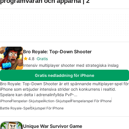
programvaran och apparna | 2
Bro Royale: Top-Down Shooter
4.8
Gratis
Intensiv multiplayer shooter med strategiska inslag
Gratis nedladdning för iPhone
Bro Royale: Top-Down Shooter är ett spännande multiplayer-spel för
iPhone som erbjuder intensiva strider och konkurrens i realtid.
Spelare kan delta i adrenalinfyllda PvP-…
iPhone
Flerspelar-Skjutspel
Action-Skjutspel
Flerspelarspel För IPhone
Battle Royale-Spel
Skjutspel För IPhone
Unique War Survivor Game