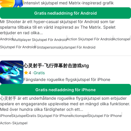
Intensivt skjutspel med Matrix-inspirerad grafik
Gratis nedladdning för Android
Mr Shooter är ett hyper-casual skjutspel för Android som tar
spelarna tillbaka till en värld inspirerad av The Matrix. Spelet
erbjuder en rad olika…
Android
Action Skjutspel För Android
Actionspel
Multiplayer Skjutspel För Android
Skjutspel För Android
Förstapersonsskjutarspel För Android
心灵射手-飞行弹幕射击游戏stg
4
Gratis
Fängslande roguelike flygskjutspel för iPhone
Gratis nedladdning för iPhone
心灵射手 är ett underhållande roguelike flygskjutspel som erbjuder
spelare en engagerande upplevelse med en mängd olika funktioner.
Med över hundra olika färdigheter och ett…
iPhone
Skjutspel
Gratis Skjutspel För IPhone
Actionspel
Skjutspel För IPhone
Action-Skjutspel