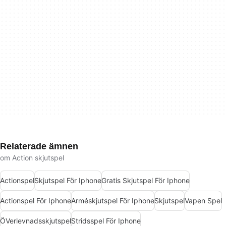
Relaterade ämnen
om Action skjutspel
Actionspel
Skjutspel För Iphone
Gratis Skjutspel För Iphone
Actionspel För Iphone
Arméskjutspel För Iphone
Skjutspel
Vapen Spel
ÖVerlevnadsskjutspel
Stridsspel För Iphone