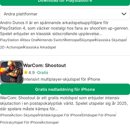
Download för PlayStation 4
Andra plattformar
Andro Dunos II är en spännande arkadspelsuppföljare för
PlayStation 4, som väcker nostalgi hos fans av shoot’em up-genren.
Spelet erbjuder en klassisk sidscrollande upplevelse…
PlayStation 4
Xbox One
Nintendo Switch
Retrospel
Skjutspel
Klassiska Skjutspel
2D-Actionspel
Klassiska Arkadspel
WarCom: Shootout
4.9
Gratis
Intensivt multiplayer-skjutspel för iPhone
Gratis nedladdning för iPhone
WarCom: Shootout är ett gratis mobilspel som erbjuder intensiv
skjutaction i en postapokalyptisk värld. Spelet utspelar sig år 2025,
där spelare måste kämpa för…
iPhone
Action-Skjutspel
Världskrigsspel För IPhone
Stridsspel För IPhone
Prickskyttspel För IPhone
Actionspel