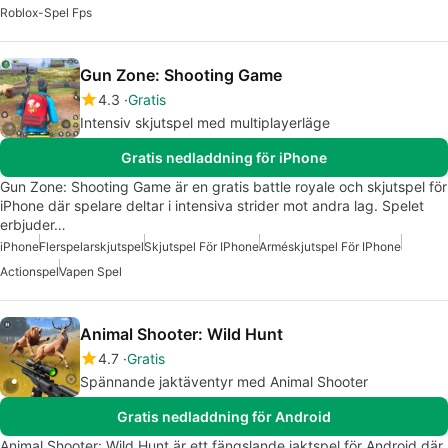
Roblox-Spel Fps
Gun Zone: Shooting Game
4.3
Gratis
Intensiv skjutspel med multiplayerläge
Gratis nedladdning för iPhone
Gun Zone: Shooting Game är en gratis battle royale och skjutspel för
iPhone där spelare deltar i intensiva strider mot andra lag. Spelet
erbjuder…
iPhone
Flerspelarskjutspel
Skjutspel För IPhone
Arméskjutspel För IPhone
Actionspel
Vapen Spel
Animal Shooter: Wild Hunt
4.7
Gratis
Spännande jaktäventyr med Animal Shooter
Gratis nedladdning för Android
Animal Shooter: Wild Hunt är ett fängslande jaktspel för Android där