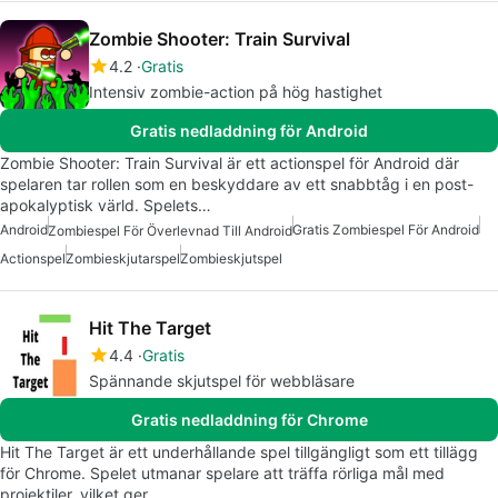
Zombie Shooter: Train Survival
4.2
Gratis
Intensiv zombie-action på hög hastighet
Gratis nedladdning för Android
Zombie Shooter: Train Survival är ett actionspel för Android där
spelaren tar rollen som en beskyddare av ett snabbtåg i en post-
apokalyptisk värld. Spelets…
Android
Gratis Zombiespel För Android
Zombiespel För Överlevnad Till Android
Actionspel
Zombieskjutarspel
Zombieskjutspel
Hit The Target
4.4
Gratis
Spännande skjutspel för webbläsare
Gratis nedladdning för Chrome
Hit The Target är ett underhållande spel tillgängligt som ett tillägg
för Chrome. Spelet utmanar spelare att träffa rörliga mål med
projektiler, vilket ger…