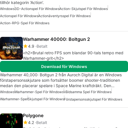
tillhör kategorin 'Action'.
Windows
3D-Actionspel För Windows
Action-Skjutspel För Windows
Actionspel För Windows
Actionäventyrsspel För Windows
Action-RPG-Spel För Windows
Warhammer 40000: Boltgun 2
4.9
Betalt
<h2>Brutal retro FPS som blandar 90-tals tempo med
Warhammer-grit</h2>
Download för Windows
Warhammer 40,000: Boltgun 2 från Auroch Digital är en Windows
förstapersonsskjutare som fortsätter boomer shooter-traditionen
medan den placerar spelare i Space Marine kraftdräkt. Den…
Windows
Warhammer-Spel För Windows
Våldsamma Spel För Windows
Warhammer-Spel
Skjutspel För Windows
Förstapersonsskjutspel För Windows
Polygone
4.2
Betalt