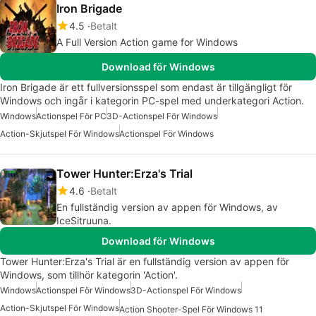
Iron Brigade
4.5
Betalt
A Full Version Action game for Windows
Download för Windows
Iron Brigade är ett fullversionsspel som endast är tillgängligt för
Windows och ingår i kategorin PC-spel med underkategori Action.
Windows
Actionspel För PC
3D-Actionspel För Windows
Action-Skjutspel För Windows
Actionspel För Windows
Tower Hunter:Erza's Trial
4.6
Betalt
En fullständig version av appen för Windows, av
IceSitruuna.
Download för Windows
Tower Hunter:Erza's Trial är en fullständig version av appen för
Windows, som tillhör kategorin 'Action'.
Windows
Actionspel För Windows
3D-Actionspel För Windows
Action-Skjutspel För Windows
Action Shooter-Spel För Windows 11