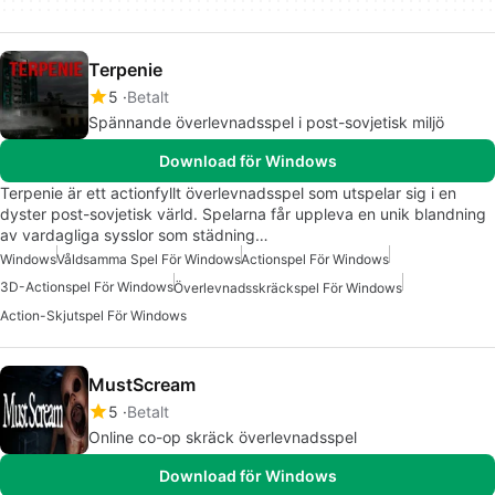
Terpenie
5
Betalt
Spännande överlevnadsspel i post-sovjetisk miljö
Download för Windows
Terpenie är ett actionfyllt överlevnadsspel som utspelar sig i en
dyster post-sovjetisk värld. Spelarna får uppleva en unik blandning
av vardagliga sysslor som städning…
Windows
Våldsamma Spel För Windows
Actionspel För Windows
3D-Actionspel För Windows
Överlevnadsskräckspel För Windows
Action-Skjutspel För Windows
MustScream
5
Betalt
Online co-op skräck överlevnadsspel
Download för Windows