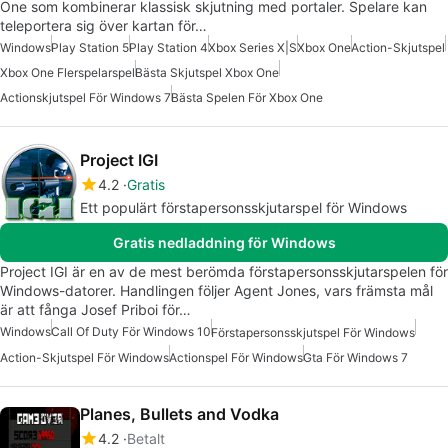
One som kombinerar klassisk skjutning med portaler. Spelare kan
teleportera sig över kartan för…
Windows
Play Station 5
Play Station 4
Xbox Series X|S
Xbox One
Action-Skjutspel
Xbox One Flerspelarspel
Bästa Skjutspel Xbox One
Actionskjutspel För Windows 7
Bästa Spelen För Xbox One
Project IGI
4.2
Gratis
Ett populärt förstapersonsskjutarspel för Windows
Gratis nedladdning för Windows
Project IGI är en av de mest berömda förstapersonsskjutarspelen för
Windows-datorer. Handlingen följer Agent Jones, vars främsta mål
är att fånga Josef Priboi för…
Windows
Call Of Duty För Windows 10
Förstapersonsskjutspel För Windows
Action-Skjutspel För Windows
Actionspel För Windows
Gta För Windows 7
Planes, Bullets and Vodka
4.2
Betalt