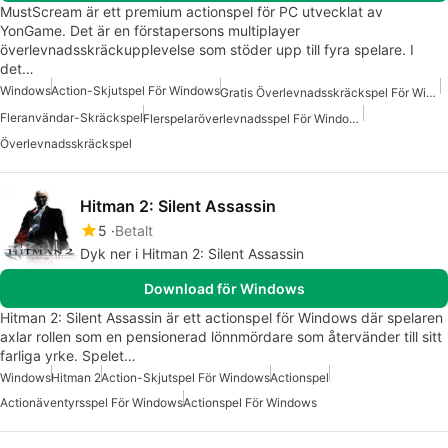
MustScream är ett premium actionspel för PC utvecklat av
YonGame. Det är en förstapersons multiplayer
överlevnadsskräckupplevelse som stöder upp till fyra spelare. I
det…
Windows
Action-Skjutspel För Windows
Gratis Överlevnadsskräckspel För Windows
Fleranvändar-Skräckspel
Flerspelaröverlevnadsspel För Windows
Överlevnadsskräckspel
Hitman 2: Silent Assassin
5
Betalt
Dyk ner i Hitman 2: Silent Assassin
Download för Windows
Hitman 2: Silent Assassin är ett actionspel för Windows där spelaren
axlar rollen som en pensionerad lönnmördare som återvänder till sitt
farliga yrke. Spelet…
Windows
Hitman 2
Action-Skjutspel För Windows
Actionspel
Actionäventyrsspel För Windows
Actionspel För Windows