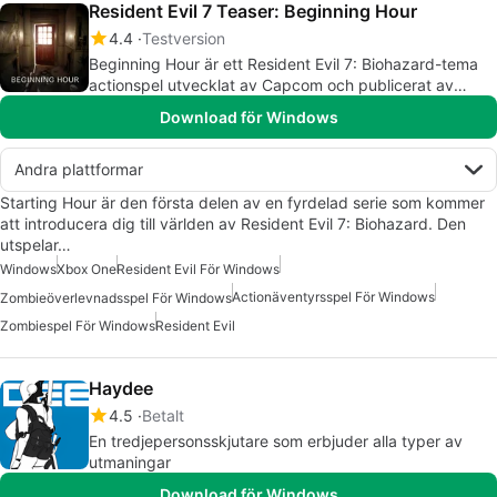
Resident Evil 7 Teaser: Beginning Hour
4.4
Testversion
Beginning Hour är ett Resident Evil 7: Biohazard-tema
actionspel utvecklat av Capcom och publicerat av
Capcom för Microsoft Windows, PlayStation 4 och Xbox
Download för Windows
One.
Andra plattformar
Starting Hour är den första delen av en fyrdelad serie som kommer
att introducera dig till världen av Resident Evil 7: Biohazard. Den
utspelar…
Windows
Xbox One
Resident Evil För Windows
Actionäventyrsspel För Windows
Zombieöverlevnadsspel För Windows
Zombiespel För Windows
Resident Evil
Haydee
4.5
Betalt
En tredjepersonsskjutare som erbjuder alla typer av
utmaningar
Download för Windows