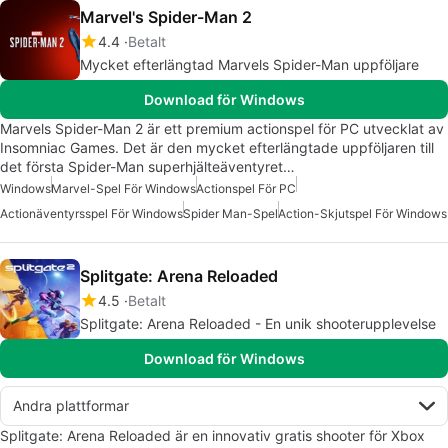
Marvel's Spider-Man 2
4.4
Betalt
Mycket efterlängtad Marvels Spider-Man uppföljare
Download för Windows
Marvels Spider-Man 2 är ett premium actionspel för PC utvecklat av
Insomniac Games. Det är den mycket efterlängtade uppföljaren till
det första Spider-Man superhjälteäventyret…
Windows
Marvel-Spel För Windows
Actionspel För PC
Actionäventyrsspel För Windows
Spider Man-Spel
Action-Skjutspel För Windows
Splitgate: Arena Reloaded
4.5
Betalt
Splitgate: Arena Reloaded - En unik shooterupplevelse
Download för Windows
Andra plattformar
Splitgate: Arena Reloaded är en innovativ gratis shooter för Xbox