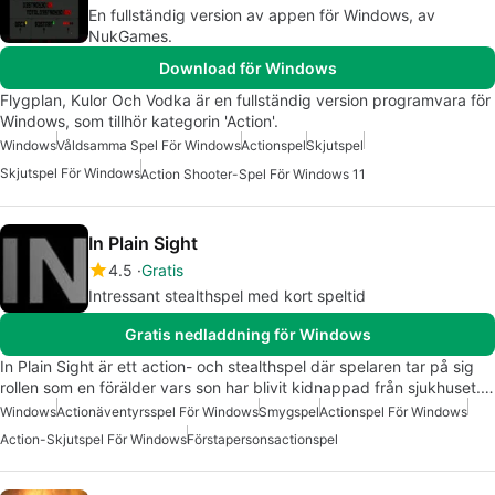
En fullständig version av appen för Windows, av
NukGames.
Download för Windows
Flygplan, Kulor Och Vodka är en fullständig version programvara för
Windows, som tillhör kategorin 'Action'.
Windows
Våldsamma Spel För Windows
Actionspel
Skjutspel
Skjutspel För Windows
Action Shooter-Spel För Windows 11
In Plain Sight
4.5
Gratis
Intressant stealthspel med kort speltid
Gratis nedladdning för Windows
In Plain Sight är ett action- och stealthspel där spelaren tar på sig
rollen som en förälder vars son har blivit kidnappad från sjukhuset.…
Windows
Actionäventyrsspel För Windows
Smygspel
Actionspel För Windows
Action-Skjutspel För Windows
Förstapersonsactionspel