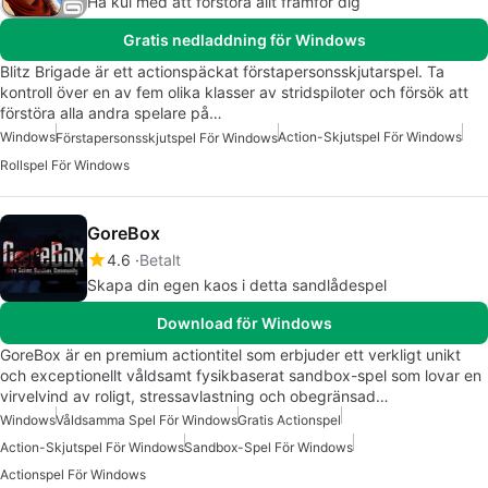
Ha kul med att förstöra allt framför dig
Gratis nedladdning för Windows
Blitz Brigade är ett actionspäckat förstapersonsskjutarspel. Ta
kontroll över en av fem olika klasser av stridspiloter och försök att
förstöra alla andra spelare på…
Windows
Action-Skjutspel För Windows
Förstapersonsskjutspel För Windows
Rollspel För Windows
GoreBox
4.6
Betalt
Skapa din egen kaos i detta sandlådespel
Download för Windows
GoreBox är en premium actiontitel som erbjuder ett verkligt unikt
och exceptionellt våldsamt fysikbaserat sandbox-spel som lovar en
virvelvind av roligt, stressavlastning och obegränsad…
Windows
Våldsamma Spel För Windows
Gratis Actionspel
Action-Skjutspel För Windows
Sandbox-Spel För Windows
Actionspel För Windows