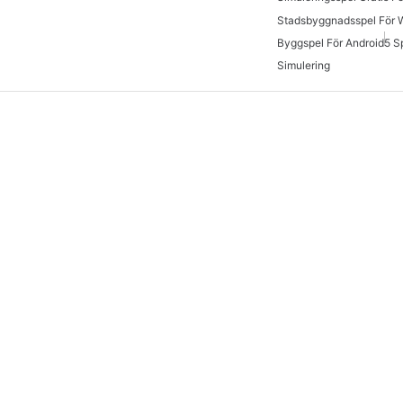
Stadsbyggnadsspel För 
Byggspel För Android
5 S
Simulering