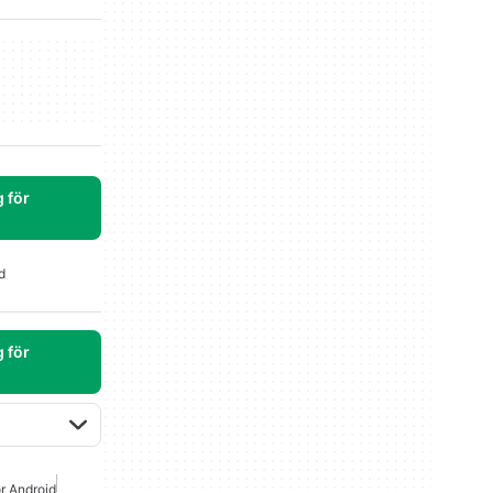
 för
d
 för
ör Android