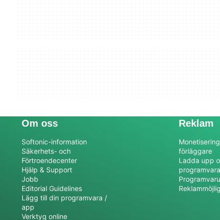
Om oss
Reklam
Softonic-information
Monetisering
Säkerhets- och
förläggare
Förtroendecenter
Ladda upp o
Hjälp & Support
programvar
Jobb
Programvaru
Editorial Guidelines
Reklammöjli
Lägg till din programvara /
app
Verktyg online