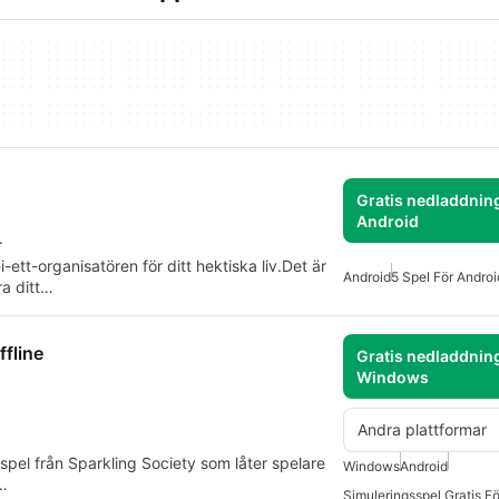
Gratis nedladdning
Android
.
i-ett-organisatören för ditt hektiska liv.Det är
Android
5 Spel För Androi
ra ditt…
ffline
Gratis nedladdning
Windows
Andra plattformar
spel från Sparkling Society som låter spelare
Windows
Android
g…
Simuleringsspel Gratis F