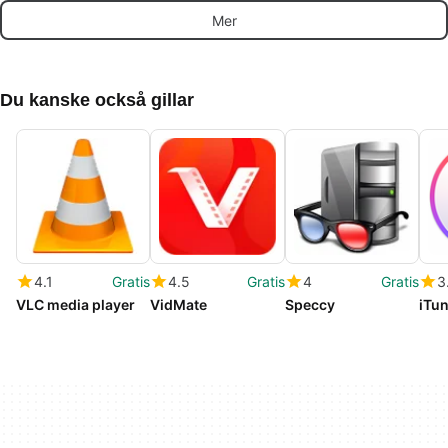
urklipp
live
Mer
och 
Du kanske också gillar
4.1
Gratis
4.5
Gratis
4
Gratis
3
VLC media player
VidMate
Speccy
iTu