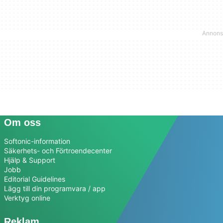
Om oss
Softonic-information
Säkerhets- och Förtroendecenter
Hjälp & Support
Jobb
Editorial Guidelines
Lägg till din programvara / app
Verktyg online
Reklam