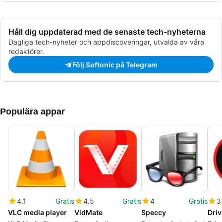
Håll dig uppdaterad med de senaste tech-nyheterna
Dagliga tech-nyheter och appdiscoveringar, utvalda av våra
redaktörer.
Följ Softonic på Telegram
Populära appar
4.1
Gratis
4.5
Gratis
4
Gratis
3
VLC media player
VidMate
Speccy
Driv