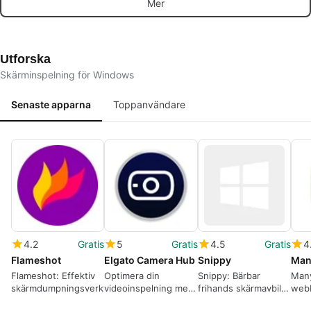
Mer
objekt och övervaka
utformad för globala
offli
framsteg i realtid
spelare.
Utforska
Skärminspelning för Windows
Senaste apparna
Toppanvändare
4.2
Gratis
5
Gratis
4.5
Gratis
4
Flameshot
Elgato Camera Hub
Snippy
Ma
Flameshot: Effektiv
Optimera din
Snippy: Bärbar
Many
skärmdumpningsverktyg
videoinspelning med
frihands skärmavbild
webb
Elgato Camera Hub
för snabb delning av
fler-