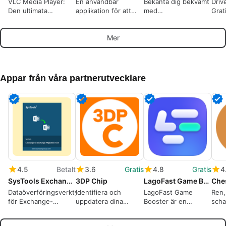
VLC Media Player:
En användbar
Bekanta dig bekvämt
Driv
Den ultimata
applikation för att
med
Grat
spelaren för flera
ladda ner videor
specifikationerna och
dina
format
komponenterna i din
enke
Mer
PC.
Appar från våra partnerutvecklare
4.5
Betalt
3.6
Gratis
4.8
Gratis
4
SysTools Exchange to Exchange Migration Tool
3DP Chip
LagoFast Game Booster
Che
Dataöverföringsverktyg
Identifiera och
LagoFast Game
Ren,
för Exchange-
uppdatera dina
Booster är en
scha
servrar: Prioritera
drivrutiner gratis
effektiv
adap
användare, filtrera
speloptimeringsprogramv
spår